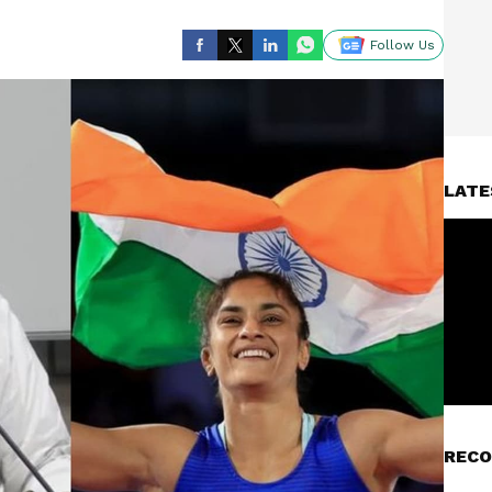
Follow Us
LATE
RECO