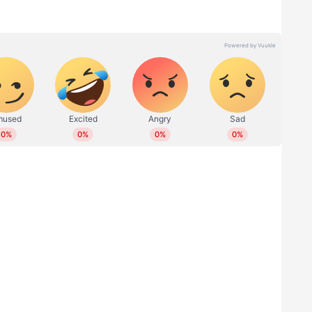
 ആദ്യ സ്വര്‍ണം തന്നെ പ്രതീക്ഷിച്ച ആരാധകരെ
് ഫോഗട്ട് അയോഗ്യയായതായ പ്രഖ്യാപനം വന്നത്.