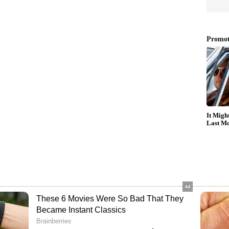
ിശോധനയില്‍ അനുവദനീയമായ
ൂടുതല്‍ ശരീരഭാരം ഉണ്ടെന്ന്
നേഷിനെ അന്താരാഷ്ട്ര ഒളിംപിക് കമ്മിറ്റി 50 കിലോ
ിന് മുമ്പ് അയോഗ്യയാക്കിയത്.
്ടടി, ഭാരപരിശോധനയിൽ പരാജയപ്പെട്ട വിനേഷ്
െഡല്‍ നഷ്ടമാകും