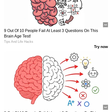
ദിവസം വിവിധ ജില്ലകളിൽ ഓറഞ്ച് അലർട്ട്,
ഇന്ന് 3 ജില്ലകളിൽ; 11 ജില്ലകളിൽ യെല്ലോ
അലർട്ടും
'മയങ്ങില്ല കേരളം';
അങ്കണവാടികളിൽ
ലഹരിക്കെതിരെ കടുത്ത
പട്ടിണിപ്പൂട്ട്;
നടപടികളുമായി
സർക്കാരിനെതിരെ
എക്സൈസ് വകുപ്പ്;
രൂക്ഷവിമർശനം; പാൽ,
14,722 കേസുകൾ രജിസ്റ്റർ
മുട്ട വിതരണം
ചെയ്തെന്ന് മന്ത്രി എം
വഴിമുട്ടുന്നുവെന്ന് സിപിഎം
ലിജു
പ്രഖ്യാപനത്തിന് കാരണമായ അനുകൂല
ഘടകങ്ങൾ