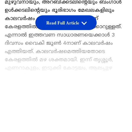
മുഴുവനായും, അറബിക്കടലിന്റെയും ബംഗാൾ
ഉൾക്കടലിന്റെയും ഭൂരിഭാഗം മേഖലകളിലും
കാലവർഷം വ്യാപിച്ചു. ജൂൺ 1-നാണ്
Read Full Article
കേരളത്തിൽ കാലവർഷം ആരംഭിക്കാറുള്ളത്.
എന്നാൽ ഇത്തവണ സാധാരണയെക്കാൾ 3
ദിവസം വൈകി ജൂൺ 4നാണ് കാലവർഷം
എത്തിയത്. കാലവർഷമെത്തിയതോടെ
കേരളത്തിൽ മഴ ശക്തമായി. ഇന്ന് തൃശ്ശൂർ,
എണറാകുളം, ഇടുക്കി കോട്ടയം, ആലപ്പുഴ
ജില്ലകളിൽ ഓറഞ്ച് അലർട്ടും മറ്റ് ജില്ലകളിൽ
യെല്ലോ അലർട്ടുമാണ്. മറ്റന്നാൾ
LATEST VIDEOS
തിരുവനന്തപുരവും കൊല്ലവും ആലപ്പുഴയും
ഒഴിച്ച് 11 ജില്ലകളിലും ഓറഞ്ച് അലർട്ടാണ്.
ഏഷ്യാനെറ്റ് ന്യൂസ് പ്രധാന വാർത്താ സ്രോതസായി
തെരഞ്ഞെടുക്കുക