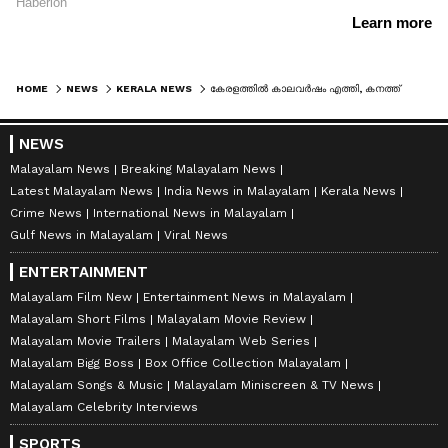
HOME
NEWS
KERALA NEWS
കേരളത്തിൽ കാലവർഷം എത്തി, കനത്ത് പെയ്ത് മഴ, കേന്ദ്ര കാലാവസ്ഥാ വിഭാഗം അറിയിപ്പ്, ഓറഞ്ച്, യെല്ലോ അലർട്ടുകൾ പ്രഖ്യാപിച്ചു
NEWS
Malayalam News
Breaking Malayalam News
Latest Malayalam News
India News in Malayalam
Kerala News
Crime News
International News in Malayalam
Gulf News in Malayalam
Viral News
ENTERTAINMENT
Malayalam Film New
Entertainment News in Malayalam
Malayalam Short Films
Malayalam Movie Review
Malayalam Movie Trailers
Malayalam Web Series
Malayalam Bigg Boss
Box Office Collection Malayalam
Malayalam Songs & Music
Malayalam Miniscreen & TV News
Malayalam Celebrity Interviews
SPORTS