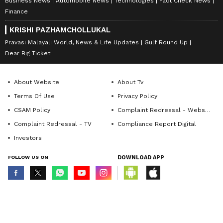
Business News
Automobile News
Technologies
Fact Check News
Finance
KRISHI PAZHAMCHOLLUKAL
Pravasi Malayali World, News & Life Updates
Gulf Round Up
Dear Big Ticket
About Website
About Tv
Terms Of Use
Privacy Policy
CSAM Policy
Complaint Redressal - Website
Complaint Redressal - TV
Compliance Report Digital
Investors
FOLLOW US ON
DOWNLOAD APP
© Copyright 2026 Asianxt Digital Technologies Private Limited (Formerly
known as Asianet News Media & Entertainment Private Limited) | All Rights
Reserved