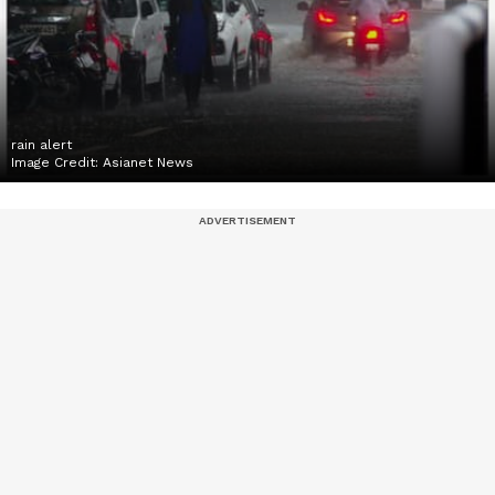
rain alert
Image Credit:
Asianet News