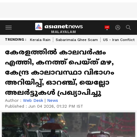
MALAYALAM
TRENDING :
Kerala Rain
Sabarimala Ghee Scam
US - Iran Conflict
കേരളത്തിൽ കാലവർഷം
എത്തി, കനത്ത് പെയ്ത് മഴ,
കേന്ദ്ര കാലാവസ്ഥാ വിഭാഗം
അറിയിപ്പ്, ഓറഞ്ച്, യെല്ലോ
അലർട്ടുകൾ പ്രഖ്യാപിച്ചു
Author :
Web Desk
|
News
Published :
Jun 04 2026, 01:32 PM IST