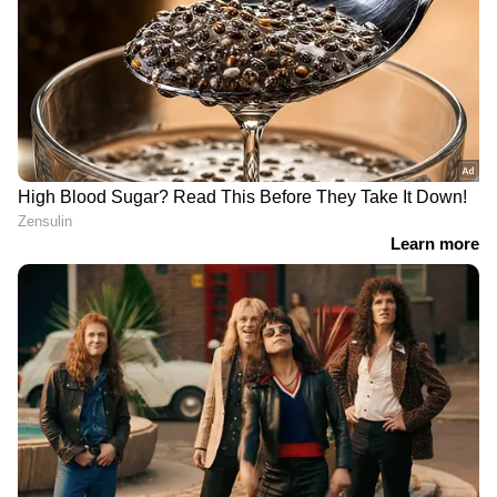
DOWNLOAD APP
കേരളത്തിലെ എല്ലാ
Local News
അറിയാൻ
എപ്പോഴും ഏഷ്യാനെറ്റ് ന്യൂസ് വാർത്തകൾ.
Malayalam News
അപ്‌ഡേറ്റുകളും
ആഴത്തിലുള്ള വിശകലനവും സമഗ്രമായ
റിപ്പോർട്ടിംഗും — എല്ലാം ഒരൊറ്റ സ്ഥലത്ത്.
ഏത് സമയത്തും, എവിടെയും
വിശ്വസനീയമായ വാർത്തകൾ ലഭിക്കാൻ