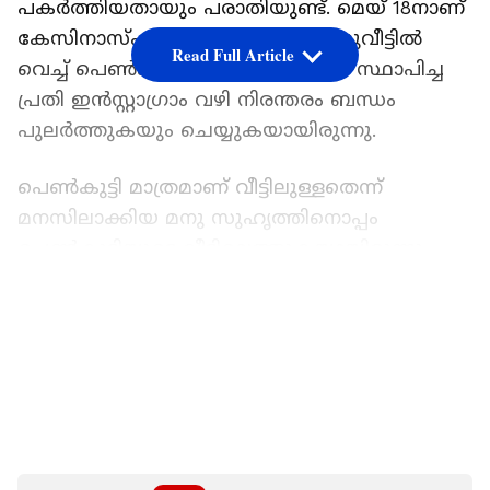
പകർത്തിയതായും പരാതിയുണ്ട്. മെയ് 18നാണ്
കേസിനാസ്പദമായ സംഭവം. ബന്ധുവീട്ടിൽ
Read Full Article
വെച്ച് പെൺകുട്ടിയുമായി പരിചയം സ്ഥാപിച്ച
പ്രതി ഇൻസ്റ്റാഗ്രാം വഴി നിരന്തരം ബന്ധം
പുലർത്തുകയും ചെയ്യുകയായിരുന്നു.
പെൺകുട്ടി മാത്രമാണ് വീട്ടിലുള്ളതെന്ന്
മനസിലാക്കിയ മനു സുഹൃത്തിനൊപ്പം
പെൺകുട്ടിയുടെ വീട്ടിലെത്തുകയായിരുന്നു.
ഇവിടെ വെച്ച് പ്രതി കൈയിൽ കരുതിയിരുന്ന
LATEST VIDEOS
ജ്യൂസ് കുട്ടിക്ക് നൽകി. ജ്യൂസ് കുടിച്ചതിന്
പിന്നാലെ പെൺകുട്ടി ബോധരഹിതയായി.
തുടർന്ന് മനു തന്നെ
പീഡിപ്പിക്കുകയായിരുന്നെന്ന് പെൺകുട്ടി
പൊലീസിന് മൊഴി നൽകി. പീഡനത്തിന്
ഇരയായ വിവരം പെൺകുട്ടി സിഡബ്ല്യുസിയിൽ