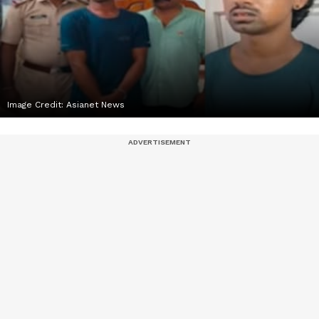
Image Credit:
Asianet News