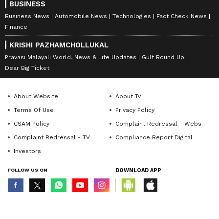
BUSINESS
Business News
Automobile News
Technologies
Fact Check News
Finance
KRISHI PAZHAMCHOLLUKAL
Pravasi Malayali World, News & Life Updates
Gulf Round Up
Dear Big Ticket
About Website
About Tv
Terms Of Use
Privacy Policy
CSAM Policy
Complaint Redressal - Website
Complaint Redressal - TV
Compliance Report Digital
Investors
FOLLOW US ON
DOWNLOAD APP
© Copyright 2026 Asianxt Digital Technologies Private Limited (Formerly
known as Asianet News Media & Entertainment Private Limited) | All Rights