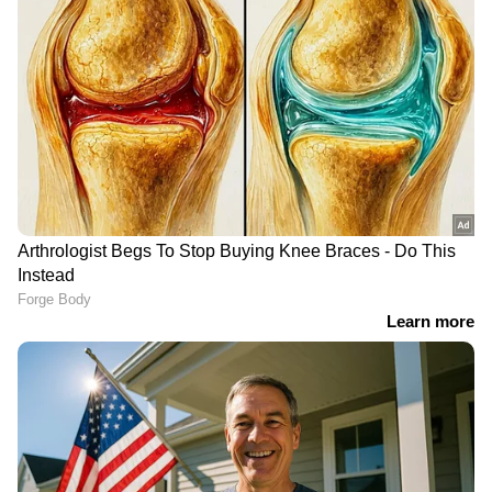
പെൺവേഷം കെട്ടി
യുവാക്കളെ
കൊല്ലാനെത്തിയ സംഭവം:
കുത്തിക്കൊല്ലാൻ ശ്രമിച്ച
സ്പായിലെ പരിചയം,
കേസ്: ഒന്നാം പ്രതിക്ക്
യുവതി ഭാര്യയ്ക്ക്
ആറ് വർഷം കഠിനതടവും
സ്വകാര്യദൃശ്യങ്ങൾ
പിഴയും, രണ്ടാം പ്രതി
അയച്ചതോടെ പക
ഒളിവിൽ
കിളിമാനൂരിൽ 50 കിലോ
മലയാലപ്പുഴയിൽ 15