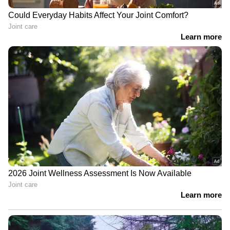
മാന്നാറില്‍ യുവാവ് അറസ്റ്റില്‍ |
Arrest
ഏഴ് മാസം മുമ്പ് 20 പവൻ സ്വർണ്ണം
മോഷണം പോയ കേസിലെ
രണ്ടാമത്തെ പ്രതിയും പിടിയിൽ |
Theft | Arrest