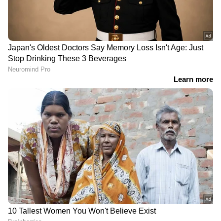
DOWNLOAD APP
കേരളത്തിലെ എല്ലാ
Local News
അറിയാൻ
എപ്പോഴും ഏഷ്യാനെറ്റ് ന്യൂസ് വാർത്തകൾ.
Malayalam News
അപ്‌ഡേറ്റുകളും
ആഴത്തിലുള്ള വിശകലനവും സമഗ്രമായ
റിപ്പോർട്ടിംഗും — എല്ലാം ഒരൊറ്റ സ്ഥലത്ത്.
ഏത് സമയത്തും, എവിടെയും
വിശ്വസനീയമായ വാർത്തകൾ ലഭിക്കാൻ
Asianet News Malayalam