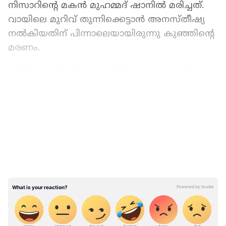
നിസാറിന്റെ മകൻ മുഹമ്മദ്‌ ഷാനിൽ മരിച്ചത്.
വായിലെ മുറിവ് തുന്നിക്കെട്ടാൻ അനസ്തീഷ്യ
നൽകിയതിന് പിന്നാലെയായിരുന്നു കുഞ്ഞിന്റെ
മരണം.
കളിക്കുന്നതിനിടെ വായില്‍ കമ്പു കൊണ്ട്
മുറിഞ്ഞതിനെത്തുടര്‍ന്നാണ്
LATEST VIDEOS
നാലുവയസുകാരനായ മുഹമ്മദ് ഷാനിലിനെ
കൊണ്ടോട്ടി മേഴ്സി ആശുപത്രിയില്‍
പ്രവേശിപ്പിച്ചത്. മുറിവിനു തുന്നലിടാനായി
അനസ്തേഷ്യ നല്‍കണമെന്നായിരുന്നു
ഡോക്ടര്‍മാരുടെ നിര്‍ദേശം. അനസ്തേഷ്യ
നല്‍കി അല്‍പ്പസമയത്തിനു ശേഷം കുഞ്ഞ്
മരിച്ചു. മരണകാരണം ചികിത്സാ
പിഴവാണെന്നാരോപിച്ച് ബന്ധുക്കള്‍
ആശുപത്രിയില്‍ പ്രതിഷേധിച്ചു. അതേ സമയം