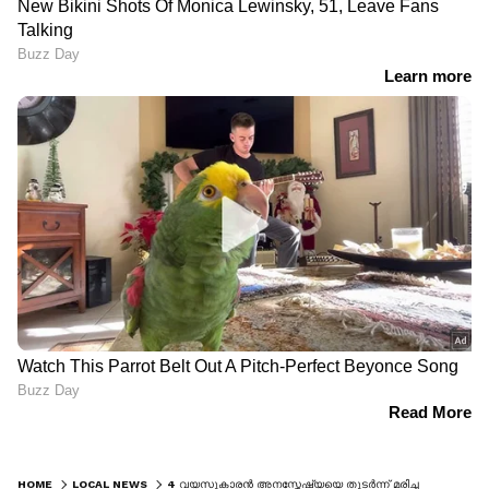
HOME
LOCAL NEWS
4 വയസുകാരൻ അനസ്തേഷ്യയെ തുടർന്ന് മരിച്ച സംഭവം; അസ്വാഭാവിക മരണത്തിന് കേസെടുത്ത് പൊലീസ്