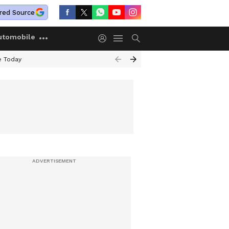
red Source
utomobile
e Today