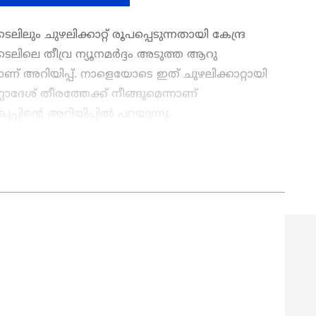
കടലിലും ചുഴലിക്കാറ്റ് രൂപപ്പെടുന്നതായി കേന്ദ്ര
കടലിലെ തീവ്ര ന്യൂനമര്‍ദ്ദം അടുത്ത ആറു
ാണ് അറിയിപ്പ്. നാളെയോടെ ഇത് ചുഴലിക്കാറ്റായി
്ലാദേശ് തീരത്തേക്ക് നീങ്ങുമെന്നാണ്
പിന്റെ അറിയിപ്പില്‍ പറയുന്നു.
ws
അറിയാൻ എപ്പോഴും ഏഷ്യാനെറ്റ് ന്യൂസ്
s
അപ്‌ഡേറ്റുകളും ആഴത്തിലുള്ള
ട്ടിംഗും — എല്ലാം ഒരൊറ്റ സ്ഥലത്ത്. ഏത്
്വസനീയമായ വാർത്തകൾ ലഭിക്കാൻ
Asianet