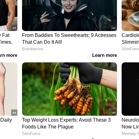
രവീന്ദ്രയും; 5 വിക്കറ്റുമായി ഷമി;
4 റൺസ് വിജയലക്ഷ്യം