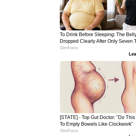
പ്രഹരിച്ച് ഡാരിൽ മിച്ചലും രചിൻ 
കിവീസിനെതിരെ ഇന്ത്യക്ക് 27