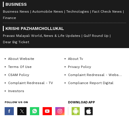
BUSINESS
Business News
Automobile News
Technologies
Fact Check News
Finance
KRISHI PAZHAMCHOLLUKAL
Pravasi Malayali World, News & Life Updates
Gulf Round Up
Dear Big Ticket
About Website
About Tv
Terms Of Use
Privacy Policy
CSAM Policy
Complaint Redressal - Website
Complaint Redressal - TV
Compliance Report Digital
Investors
FOLLOW US ON
DOWNLOAD APP
© Copyright 2026 Asianxt Digital Technologies Private Limited (Formerly
known as Asianet News Media & Entertainment Private Limited) | All Rights