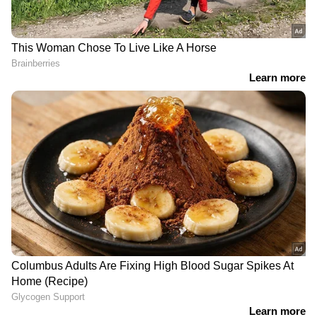
ഏഷ്യാനെറ്റ് ന്യൂസ് ലൈവ് യൂട്യൂബിൽ
കാണാം
ബാങ്ക് സെക്യൂരിറ്റി
ഭാര്യയെ തടവിലാക്കി,
ജീവനക്കാരന്‍റെ ഫോണും
ഇരിക്കാൻ സമ്മതിക്കാതെ
ബാഗും മോഷ്ടിച്ചു, യുവാവ്
കുനിച്ച് നിർത്തിയത് 4
ഫോർട്ട് പൊലീസിന്‍റെ
മണിക്കൂർ, രക്ഷപെട്ട
പിടിയിൽ
ഓടിയ ഭാര്യയെ
കുത്തിവീഴ്ത്തി ഭർത്താവ്
അറസ്റ്റിൽ
ഒളിഞ്ഞും തെളിഞ്ഞും
അമ്മ ക്ഷേത്രദർശനത്തിന്
സ്കൂൾ പരിസരങ്ങളിൽ
പോയ സമയം വീടിനുള്ളിൽ
ലഹരിവിൽപ്പന,
അതിക്രമിച്ചു കയറി