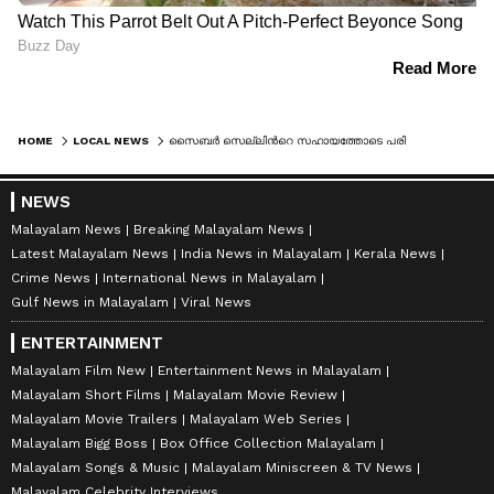
HOME
LOCAL NEWS
സൈബർ സെല്ലിന്‍റെ സഹായത്തോടെ പരിശോധന; കൊല്ലം റെയിൽവേ സ്റ്റേഷൻ പ്ലാറ്റ്‌ഫോമിൽ നിന്ന് 9.5 കിലോ കഞ്ചാവ് പിടികൂടി
NEWS
Malayalam News
Breaking Malayalam News
Latest Malayalam News
India News in Malayalam
Kerala News
Crime News
International News in Malayalam
Gulf News in Malayalam
Viral News
ENTERTAINMENT
Malayalam Film New
Entertainment News in Malayalam
Malayalam Short Films
Malayalam Movie Review
Malayalam Movie Trailers
Malayalam Web Series
Malayalam Bigg Boss
Box Office Collection Malayalam
Malayalam Songs & Music
Malayalam Miniscreen & TV News
Malayalam Celebrity Interviews