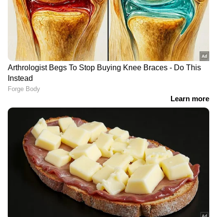
ഇന്ത്യൻ അസോസിയേഷൻ
തെര‍ഞ്ഞെടുപ്പിൽ തര്‍ക്കം
ഹോൾസെയിൽ കടയിൽ നിന്ന് 30
ലക്ഷം രൂപയുടെ സിഗരറ്റ്
മോഷണം; തമിഴ്നാട് സ്വദേശി
പിടിയിൽ | Kannur