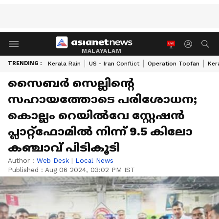
MALAYALAM
TRENDING :
Kerala Rain
US - Iran Conflict
Operation Toofan
Ker
സൈബർ സെല്ലിന്‍റെ
സഹായത്തോടെ പരിശോധന;
കൊല്ലം റെയിൽവേ സ്റ്റേഷൻ
പ്ലാറ്റ്‌ഫോമിൽ നിന്ന് 9.5 കിലോ
കഞ്ചാവ് പിടികൂടി
Author :
Web Desk
|
Local News
Published :
Aug 06 2024, 03:02 PM IST