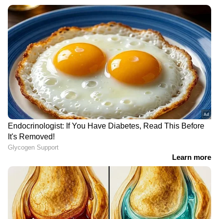
തട്ടുകടകളും
11കാരിയെ പീഡിപ്പിച്ചു,
ലഹരികേന്ദ്രങ്ങൾ, ഇനി
63കാരന് 30 വർഷം
അനുവദിക്കില്ല, കർശന
കഠിനതടവും പിഴയും
നടപടിയെന്ന് മേയർ
LATEST VIDEOS
പത്രിക തള്ളിയവരുടെ പേര്
സ്ഥാനാര്‍ത്ഥി പട്ടികയിൽ; ഷാര്‍ജ