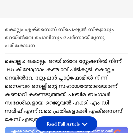
കൊല്ലം എക്സൈസ് സ്‌പെഷ്യൽ സ്‌ക്വാഡും
റെയിൽവേ പൊലീസും ചേർന്നായിരുന്നു
പരിശോധന
കൊല്ലം: കൊല്ലം റെയിൽവേ സ്റ്റേഷനിൽ നിന്ന്
9.5 കിലോഗ്രാം കഞ്ചാവ് പിടികൂടി. കൊല്ലം
റെയിൽവേ സ്റ്റേഷൻ പ്ലാറ്റ്‌ഫോമിൽ നിന്ന്
സൈബർ സെല്ലിന്റെ സഹായത്തോടെയാണ്
കഞ്ചാവ് കണ്ടെടുത്തത്. പശ്ചിമ ബംഗാൾ
സ്വദേശികളായ റെജുവൽ ഹക്ക്, എം ഡി
സരിഫ് എന്നിവരെ പ്രതികളാക്കി എക്സൈസ്
കേസ് എടുത്തു.
Read Full Article
ഏഷ്യാനെറ്റ് ന്യൂസ് പ്രധാന വാർത്താ സ്രോതസായി