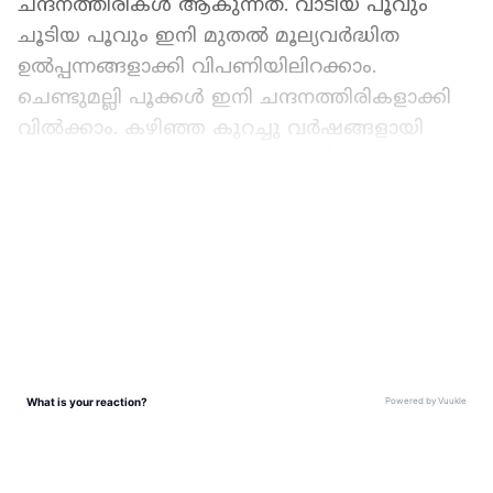
ചന്ദനത്തിരികൾ ആകുന്നത്. വാടിയ പൂവും
ചൂടിയ പൂവും ഇനി മുതല്‍ മൂല്യവര്‍ദ്ധിത
ഉല്‍പ്പന്നങ്ങളാക്കി വിപണിയിലിറക്കാം.
ചെണ്ടുമല്ലി പൂക്കള്‍ ഇനി ചന്ദനത്തിരികളാക്കി
വില്‍ക്കാം. കഴിഞ്ഞ കുറച്ചു വര്‍ഷങ്ങളായി
കേരളത്തില്‍ ധാരാളം ചെണ്ടുമല്ലി ഉള്‍പ്പടെയുള്ള
പൂക്കള്‍ കര്‍ഷകര്‍ കൃഷി ചെയ്തു വരുന്നുണ്ട്.
LATEST VIDEOS
എന്നാല്‍ കര്‍ഷകര്‍ക്ക് സീസണുകളില്‍
കൂടുതല്‍ വില ലഭിക്കുകയും അല്ലാത്ത
സമയങ്ങളില്‍ വിലക്കുറവാണ് ലഭിക്കാറുള്ളത്.
ഇതിനൊരു പരിഹാരമെന്ന നിലയിലാണ്
കുന്നംകുളം കൃഷിഭവന്‍ അധികമായി വരുന്ന
പൂക്കള്‍ ഉപയോഗിച്ച് പൂകര്‍ഷകര്‍ക്ക്
ചന്ദനത്തിരി ഉണ്ടാക്കുന്നതിനു പരിശീലനം
നല്‍കിയത്. ആരാധനലയങ്ങളില്‍