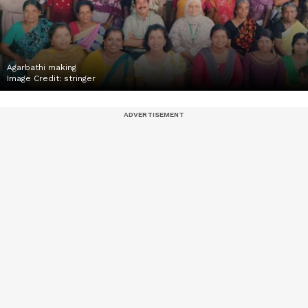
Agarbathi making
Image Credit:
stringer