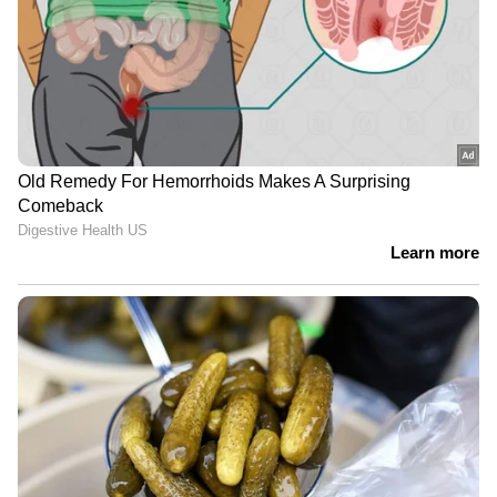
'ആ കാക്കി യൂണിഫോം ഇടാൻ നീ
അർഹനല്ല, പണി വെച്ചിട്ടുണ്ട്';
പൊലീസിനെ വെല്ലുവിളിച്ച്
അർജുൻ ആയങ്കി
തൃശ്ശൂരിൽ സ്വകാര്യ ബസ് അപകടം;
ബസ് ഇടിച്ചത് അഞ്ച്
വാഹനങ്ങളിൽ, അപകടത്തിൽ
ഒരാൾക്ക് ദാരുണാന്ത്യം