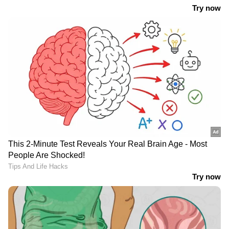
കടലിൽ മീൻ
പശുവിനെ
പിടിക്കുന്നതിനിടെ
കറക്കുന്നതിനിടെ
നെഞ്ചുവേദന:
ഗൃഹനാഥന് കുറുനരിയുടെ
ആലപ്പുഴയിൽ
കടിയേറ്റു; നാട്ടുകാർ
മത്സ്യത്തൊഴിലാളിക്ക്
തെരഞ്ഞ് പിടിച്ച് കൊന്നു
ദാരുണാന്ത്യം
ഏഷ്യാനെറ്റ് ന്യൂസ് ലൈവ് കാണാം
തിരൂരില്‍ 10,430 ലിറ്റര്‍
വെള്ളമെടുക്കാൻ എന്ന
സ്പിരിറ്റ് പിടികൂടിയ കേസ്;
പേരിൽ വീട്ടിൽ എത്തി,
ഒരു വർഷത്തിന് ശേഷം
പെൺകുട്ടിയെ പീഡിപ്പിച്ചു;
അറസ്റ്റ്
പോക്സോ കേസ് പ്രതിക്ക്
LATEST VIDEOS
ആറുവർഷം കഠിനതടവ്