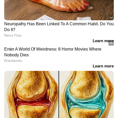
പദ്ധതി വിശദീകരിച്ചു. ആത്മ സ്റ്റാഫ് ശ്രീദേവി,
അക്ഷര പ്രിയ, ജിഷ എന്നിവര്‍ പ്രസംഗിച്ചു.
പരിശീലനത്തില്‍ പങ്കെടുത്തവര്‍ തികഞ്ഞ
ആത്മവിശ്വാസത്തിലാണ് മടങ്ങിയത്.
DOWNLOAD APP
കേരളത്തിലെ എല്ലാ
Local News
അറിയാൻ
എപ്പോഴും ഏഷ്യാനെറ്റ് ന്യൂസ് വാർത്തകൾ.
Malayalam News
അപ്‌ഡേറ്റുകളും
ആഴത്തിലുള്ള വിശകലനവും സമഗ്രമായ
റിപ്പോർട്ടിംഗും — എല്ലാം ഒരൊറ്റ സ്ഥലത്ത്.
ഏത് സമയത്തും, എവിടെയും
വിശ്വസനീയമായ വാർത്തകൾ ലഭിക്കാൻ
Asianet News Malayalam