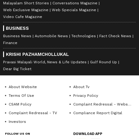
Malayalam Short Stories
Conversations Magazine
Web Exclusive Magazine
Web Specials Magazine
Video Cafe Magazine
BUSINESS
Business News
Automobile News
Technologies
Fact Check News
Finance
KRISHI PAZHAMCHOLLUKAL
Pravasi Malayali World, News & Life Updates
Gulf Round Up
Dear Big Ticket
About Website
About Tv
Terms Of Use
Privacy Policy
CSAM Policy
Complaint Redressal - Website
Complaint Redressal - TV
Compliance Report Digital
Investors
FOLLOW US ON
DOWNLOAD APP