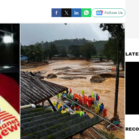
Follow Us
LATE
RECO