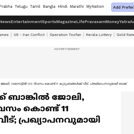
Prabha
Telugu
Tamil
Bangla
Hindi
Marathi
MyNation
Add Prefer
News
Entertainment
Sports
Magazine
Life
Pravasam
Money
Yatra
A
ames
US - Iran Conflict
Operation Toofan
Kerala Lottery
Gold Rat
 ജോലി, വയനാട്ടില്‍ 120 ദിവസം കൊണ്ട് 11 കുടുംബങ്ങൾക്ക് വീട്; പ്രഖ്യാപനവുമായി ബാങ്ക്
്ക് ബാങ്കിൽ ജോലി,
ദിവസം കൊണ്ട് 11
ീട്; പ്രഖ്യാപനവുമായി