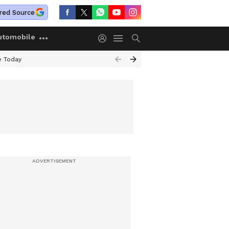
red Source
utomobile
e Today