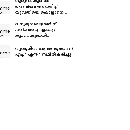
​ഗുരുവായൂരിൽ
പെൺവേഷം ധരിച്ച്
യുവതിയെ കൊല്ലാനെത്തി;
പൊലീസിന്റെ
സംശയത്തിൽ കുടുങ്ങി;
വന്യമൃഗശല്യത്തിന്
മുൻ കാമുകനടക്കം
പരിഹാരം; എ.ഐ
അഞ്ചുപേ‍ർ പിടിയിൽ
ക്യാമറയുമായി
എഞ്ചിനീയർ
തൃശൂരില്‍ പന്ത്രണ്ടുകാരന്
എച്ച്1 എന്‍ 1 സ്ഥിരീകരിച്ചു