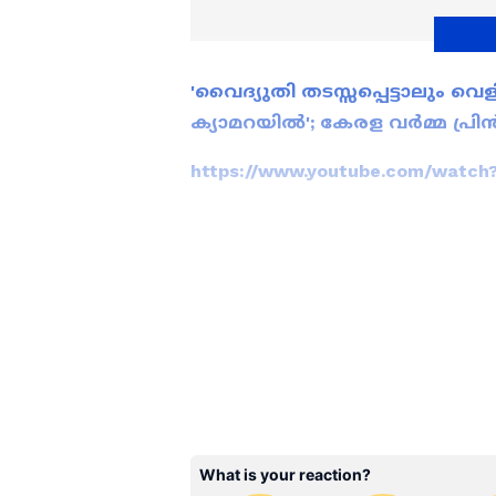
'വൈദ്യുതി തടസ്സപ്പെട്ടാലും വെളി
ക്യാമറയിൽ'; കേരള വർമ്മ പ്രി
https://www.youtube.com/watch
കേരളത്തിലെ എല്ലാ
Local Ne
വാർത്തകൾ.
Malayalam New
വിശകലനവും സമഗ്രമായ റിപ്പോർ
സമയത്തും, എവിടെയും വിശ
News Malayalam