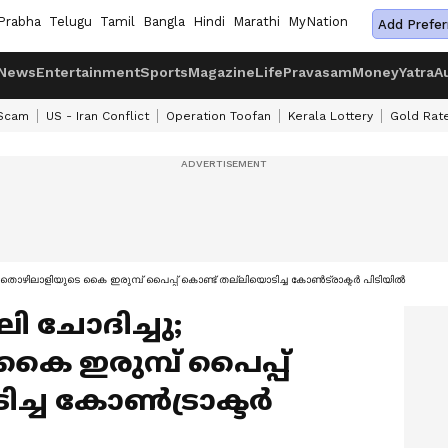
Prabha
Telugu
Tamil
Bangla
Hindi
Marathi
MyNation
Add Prefer
News
Entertainment
Sports
Magazine
Life
Pravasam
Money
Yatra
A
 Scam
US - Iran Conflict
Operation Toofan
Kerala Lottery
Gold Rat
 തൊഴിലാളിയുടെ കൈ ഇരുമ്പ് പൈപ്പ് കൊണ്ട് തല്ലിയൊടിച്ച കോൺട്രാക്ടർ പിടിയിൽ
 ചോദിച്ചു;
ൈ ഇരുമ്പ് പൈപ്പ്
ിച്ച കോൺട്രാക്ടർ