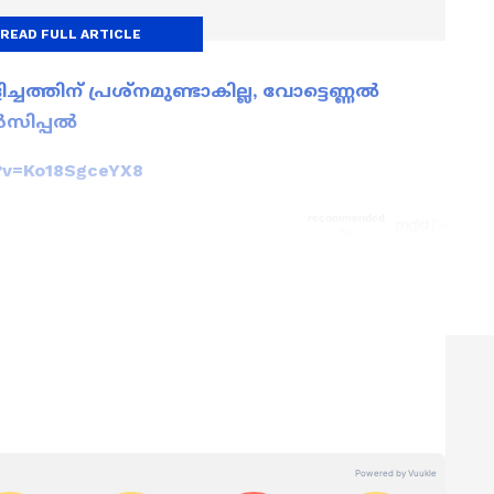
READ FULL ARTICLE
ച്ചത്തിന് പ്രശ്നമുണ്ടാകില്ല, വോട്ടെണ്ണൽ
ൻസിപ്പൽ
?v=Ko18SgceYX8
ws
അറിയാൻ എപ്പോഴും ഏഷ്യാനെറ്റ് ന്യൂസ്
s
അപ്‌ഡേറ്റുകളും ആഴത്തിലുള്ള
ട്ടിംഗും — എല്ലാം ഒരൊറ്റ സ്ഥലത്ത്. ഏത്
്വസനീയമായ വാർത്തകൾ ലഭിക്കാൻ
Asianet