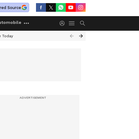
red Source
utomobile
e Today