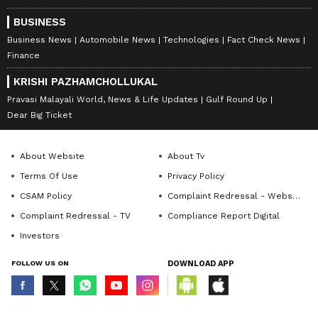
BUSINESS
Business News
Automobile News
Technologies
Fact Check News
Finance
KRISHI PAZHAMCHOLLUKAL
Pravasi Malayali World, News & Life Updates
Gulf Round Up
Dear Big Ticket
About Website
About Tv
Terms Of Use
Privacy Policy
CSAM Policy
Complaint Redressal - Website
Complaint Redressal - TV
Compliance Report Digital
Investors
FOLLOW US ON
DOWNLOAD APP
© Copyright 2026 Asianxt Digital Technologies Private Limited (Formerly