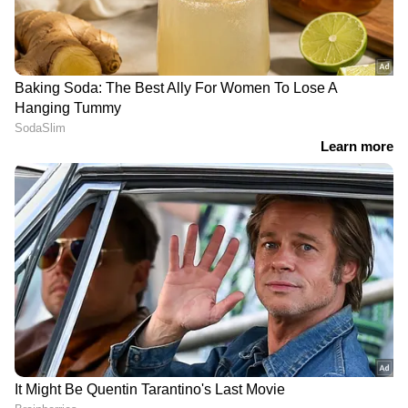
DOWNLOAD APP
കേരളത്തിലെ എല്ലാ
Local News
അറിയാൻ
എപ്പോഴും ഏഷ്യാനെറ്റ് ന്യൂസ് വാർത്തകൾ.
Malayalam News
അപ്‌ഡേറ്റുകളും
ആഴത്തിലുള്ള വിശകലനവും സമഗ്രമായ
റിപ്പോർട്ടിംഗും — എല്ലാം ഒരൊറ്റ സ്ഥലത്ത്.
ഏത് സമയത്തും, എവിടെയും
വിശ്വസനീയമായ വാർത്തകൾ ലഭിക്കാൻ
Asianet News Malayalam