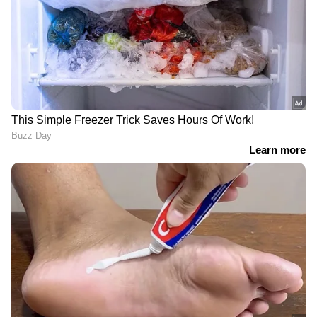
പമ്പയിൽ നിന്ന് മണൽ
മാലിന്യം തള്ളുന്നവർ
വാരുമെന്ന പ്രഖ്യാപനം
സ്ക്വാഡിൻ്റെ പിടിയിൽ
റാന്നിയിലടക്കമുള്ള
വീഴും, തിരുവനന്തപുരം
വെള്ളപ്പൊക്ക ഭീഷണിക്ക്
വിമാനത്താവള പരിസരത്ത്
ശാശ്വത പരിഹാരമാണെന്ന്
24 മണിക്കൂറും നിരീക്ഷണം
പഴകുളം മധു
തോട്ടപ്പള്ളി സ്പില്‍വേയിൽ
അവസാന സിഗ്നൽ
മാലിന്യനീക്കം തുടങ്ങി;
മൈസൂരുവിൽ നിന്ന്,
ദേശീയപാതയിൽ വൻ
കാസർകോട്
ഗതാഗതക്കുരുക്ക്
പൊലീസുകാരനെ
LATEST VIDEOS
കാണാതായി