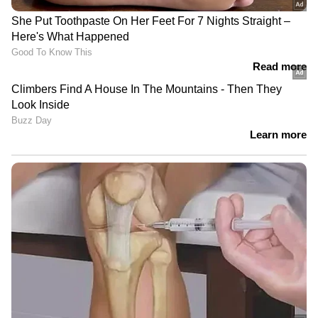
കുന്നിറങ്ങാൻ കിലോമീറ്ററോളം
നടക്കണം; ജോസ്​ഗിരി
പൂർണമായും ഒറ്റപ്പെട്ടു
ദുരിതാശ്വാസ ക്യാമ്പുകൾ
നിറഞ്ഞതോടെ വെളളം കയറിയ
വീടുകളിൽ തന്നെ കഴിയുകയാണ്
മേൽപ്പാടത്തെ കുടുംബങ്ങൾ