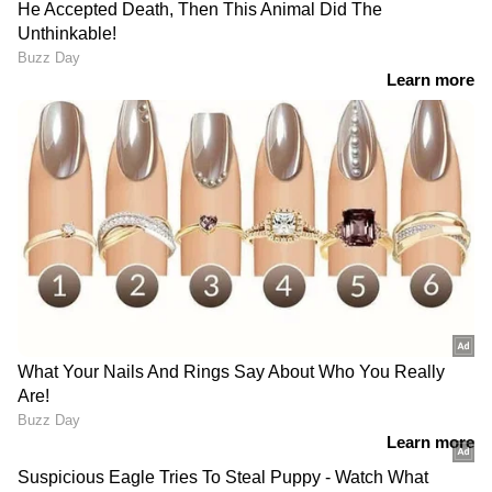
LATEST VIDEOS
കേരളത്തിലെ എല്ലാ
Local News
അറിയാൻ
എപ്പോഴും ഏഷ്യാനെറ്റ് ന്യൂസ് വാർത്തകൾ.
Malayalam News
അപ്‌ഡേറ്റുകളും
ആഴത്തിലുള്ള വിശകലനവും സമഗ്രമായ