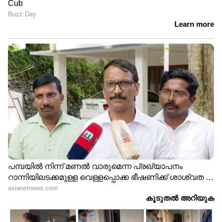
ടയർ ഊരി തെറിച്ചു, ബസ്
ദാരുണാന്ത്യം; മൂന്ന്
റോഡിൽ നിരങ്ങി നിന്നു;
കുട്ടികൾക്ക് പരിക്കേറ്റു
അപകടം ഒഴിവായത്
തലനാരിഴയ്ക്ക്
LATEST VIDEOS
കുന്നിറങ്ങാൻ കിലോമീറ്ററോളം
നടക്കണം; ജോസ്​ഗിരി