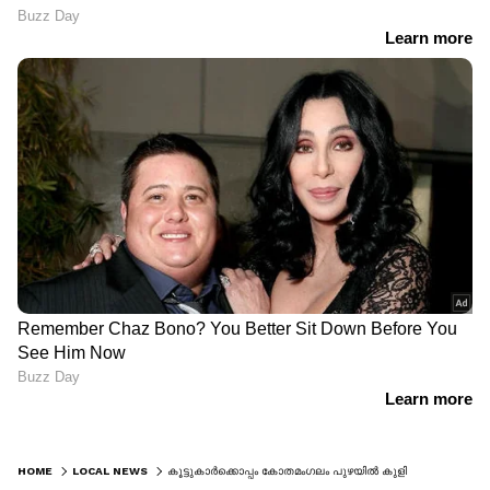
HOME
LOCAL NEWS
കൂട്ടുകാർക്കൊപ്പം കോതമംഗലം പുഴയിൽ കുളിക്കാനെത്തി, പാറപ്പുറത്ത് നിൽക്കവേ കാൽ വഴുതി വീണ് കോളേജ് വിദ്യാർഥി മരിച്ചു