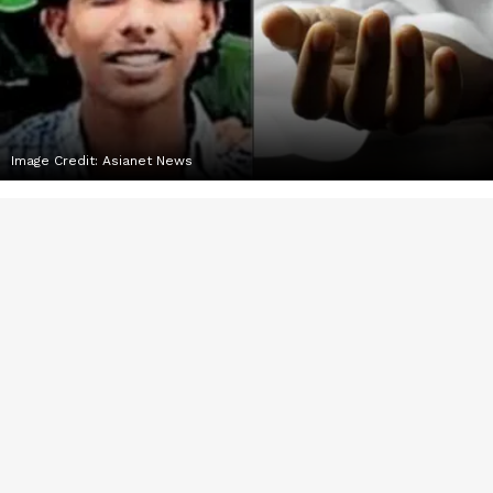
Image Credit:
Asianet News