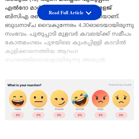
എൽദോ മാർ ബസേലിയോസ് കോളേജ്
Read Full Article
ബിസിഎ രണ്ടാം സെമസ്റ്റർ വിദ്യാർഥിയാണ്.
ബുധനാഴ്ച വൈകുന്നേരം 4.30ഓടെയായിരുന്നു
സംഭവം. പുതുപ്പാടി മുളവർ കവലയ്ക്ക് സമീപം
കോതമംഗലം പുഴയിലെ കുംഭപ്പിള്ളി കടവിൽ
കുളിക്കാനെത്തിയ ആറംഗ
സംഘത്തിലൊരാളായിരുന്നു അതുൽ.
Add Asianetnews as a Preferred
Source
പുഴയിലെ പാറപ്പുറത്ത് നിൽക്കുന്നതിനിടെ
കാൽ വഴുതി വെള്ളത്തിലേക്ക്
വീഴുകയായിരുന്നുവെന്നാണ് വിവരം.
കൂടെയുണ്ടായിരുന്നവർ രക്ഷിക്കാൻ
ശ്രമിച്ചെങ്കിലും സാധിച്ചില്ല. കോതമംഗലത്ത്