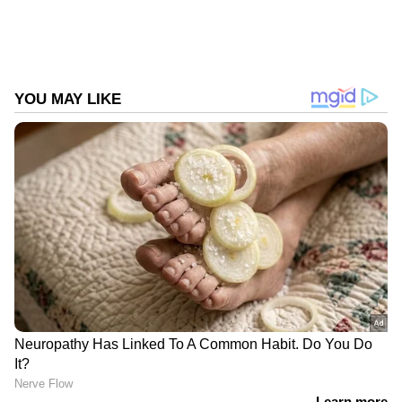
നിന്ന് അഗ്നിരക്ഷാ സേന എത്തി തിരച്ചിൽ
നടത്തി. അതുൽ തെന്നി വീണ സ്ഥലത്ത് നിന്ന്
50 മീറ്റർ മാറിയാണ് അതുലിനെ കണ്ടെത്തിയത്.
ഉടൻ മുങ്ങിയെടുത്ത് കോതമംഗലം താലൂക്ക്
ആശുപത്രിയിൽ എത്തിച്ചെങ്കിലും മരിച്ചിരുന്നു.
മാതാവ്: കെ സുധ. സഹോദരി: ആതിര.
മൃതദേഹം താലൂക്ക് ആശുപത്രി
മോർച്ചറിയിലേക്ക് മാറ്റി.