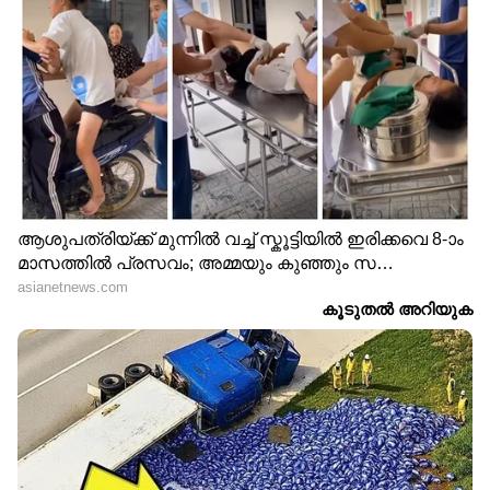
പൂർണമായും ഒറ്റപ്പെട്ടു
ദുരിതാശ്വാസ ക്യാമ്പുകൾ
നിറഞ്ഞതോടെ വെളളം കയറിയ
വീടുകളിൽ തന്നെ കഴിയുകയാണ്
മേൽപ്പാടത്തെ കുടുംബങ്ങൾ