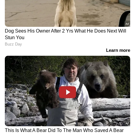
ചെണ്ടമേള സംഘത്തിന്
ഹംഗറിയിൽ ജോലി
നേർക്കുണ്ടായ
വാഗ്ദാനം ചെയ്ത്
ആക്രമണം, 6 പേർക്ക്
യുവതിയിൽ നിന്നും പണം
വെട്ടേറ്റു, ഒരാൾ അറസ്റ്റിൽ
തട്ടിയെടുത്തയാൾ
പിടിയിൽ
ചിതറയിൽ
കണ്ണൂർ പുന്നക്കപ്പാറയിൽ
ഓടിക്കൊണ്ടിരുന്ന
പടക്കം പൊട്ടിത്തെറിച്ച്
ബസ്സിന്‍റെ മുൻവശത്തെ
ഒൻപതുകാരന്