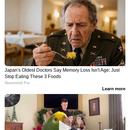
DOWNLOAD APP
RECOMMENDED STORIES
വൻലാഭം വാഗ്ദാനം ചെയ്ത്
കാവടിക്കടവിൽ
വ്യാജ ഓൺലൈൻ
ഒഴുക്കിൽപ്പെട്ട് കാണാതായ