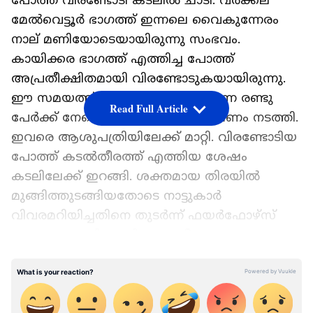
പോത്ത് വിരണ്ടോടി കടലിൽ ചാടി. വർക്കല
മേൽവെട്ടൂർ ഭാഗത്ത് ഇന്നലെ വൈകുന്നേരം
നാല് മണിയോടെയായിരുന്നു സംഭവം.
കായിക്കര ഭാഗത്ത് എത്തിച്ച പോത്ത്
അപ്രതീക്ഷിതമായി വിരണ്ടോടുകയായിരുന്നു.
ഈ സമയത്ത് വഴിയിൽ ഉണ്ടായിരുന്ന രണ്ടു
Read Full Article
പേർക്ക് നേരെയും പോത്ത് ആക്രമണം നടത്തി.
ഇവരെ ആശുപത്രിയിലേക്ക് മാറ്റി. വിരണ്ടോടിയ
പോത്ത് കടൽതീരത്ത് എത്തിയ ശേഷം
കടലിലേക്ക് ഇറങ്ങി. ശക്തമായ തിരയിൽ
മുങ്ങിത്തുടങ്ങിയതോടെ നാട്ടുകാർ
വിവരമറിയിച്ചതിനെ തുടർന്ന് ഫയർഫോഴ്സ്
സംഘം എത്തി കടലിലും സമീപ
പരിസരങ്ങളിലും തിരച്ചിൽ ആരംഭിച്ചു.
LATEST VIDEOS
ഏഷ്യാനെറ്റ് ന്യൂസ് പ്രധാന വാർത്താ സ്രോതസായി
തെരഞ്ഞെടുക്കുക