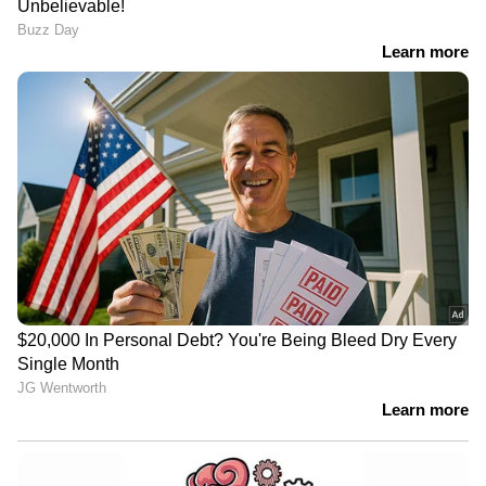
LATEST VIDEOS
പ്രണയകഥ തുറന്നു പറഞ്ഞ് വി കെ
ശ്രീകണ്ഠൻ എംപിയും മന്ത്രിയും
ഭാര്യയുമായ കെ എ തുളസിയും
സിപിഎമ്മിന്റെ സൈബർ പോരാളി;
ആരാണ് ചെന്നിത്തലയേയും
പൊലീസിനേയും വെല്ലുവിളിക്കുന്ന
അര്‍ജുന്‍ ആയങ്കി?