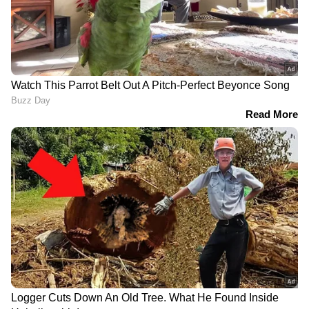
ട്രേഡിങ്, തട്ടിയത് 1.83
സൈനികന്റെ മൃതദേഹം
കോടി; മുഖ്യപ്രതി
കണ്ടെത്തി
ഹിമാചലിൽ പിടിയിൽ
സ്റ്റേഷനിലെ
വിവാഹം കഴിഞ്ഞിട്ട് 4
പൊലീസുകാരുടെ
മാസം; തളിപ്പറമ്പിൽ
പേരുകൾ പഠിച്ചു,
നവവധുവിനെ
ജ്വല്ലറിയിൽ നിന്നും
ഭർതൃവീട്ടിലെ
സ്വർണാഭരണങ്ങൾ വാങ്ങി
കിടപ്പുമുറിയിൽ മരിച്ച
മുങ്ങി, തട്ടിപ്പ് വീരനെ തേടി
നിലയിൽ കണ്ടെത്തി
പൊലീസ്