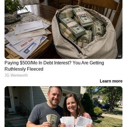
കുന്നംകുളത്ത് വാഹനപരിശോധന, ഒരാൾ
മറക്കുന്നവരാണ് നമ്മൾ,
ഇറങ്ങിയോടി, രണ്ടാമനെ വളഞ്ഞിട്ട് പിടിച്ചു;
പ്രകൃതിയുടെ മുന്നറിയിപ്പുകൾ
29 കാരന്‍റെ കയ്യിൽ അരക്കിലോ കഞ്ചാവ്
ശ്രദ്ധിക്കുന്നില്ല'
'അധികാരികളുടെ അഹങ്കാരവും
മണ്ടത്തരവും കൊണ്ടാണ്
കേരളത്തിൽ പ്രളയമുണ്ടായത്' |
Kerala Rains