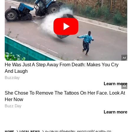
HOME
LOCAL NEWS
പൊങ്കാല തിരക്കല്ലേ, നൈസായിട്ട് കാര്യം നടത്താൻ ഇറങ്ങി, ബാലു, റെജി, പിന്നെ രണ്ടുപേരും; തമ്പാനൂരിൽ പിടിവീണു