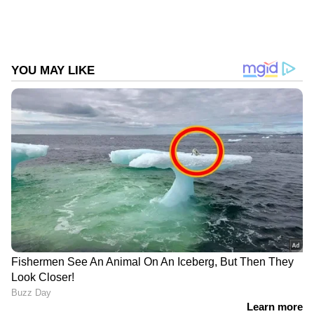
കേരള സർവ്വകലാശാല
Follow Us