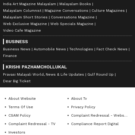
India Art Magazine Malayalam
Malayalam Books
Malayalam Columnist
Magazine Conversations
Culture Magazines
Malayalam Short Stories
Conversations Magazine
Web Exclusive Magazine
Web Specials Magazine
Video Cafe Magazine
BUSINESS
Business News
Automobile News
Technologies
Fact Check News
Finance
KRISHI PAZHAMCHOLLUKAL
Pravasi Malayali World, News & Life Updates
Gulf Round Up
Dear Big Ticket
About Website
About Tv
Terms Of Use
Privacy Policy
CSAM Policy
Complaint Redressal - Website
Complaint Redressal - TV
Compliance Report Digital
Investors