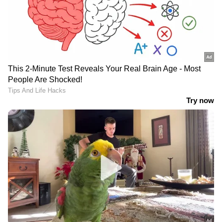
കാണാം
ഹോസ്റ്റൽ വിദ്യാർഥികൾക്ക്
ഇരുചക്രവാഹനം
ഛർദിയും വയറിളക്കവും;
ഡിവൈഡറിൽ ഇടിച്ച്
തൃപ്പൂണിത്തുറ ഗവ.
അപകടം; ഒരാൾ മരിച്ചു,
ആയുർവേദ കോളേജ്
ഒരാൾക്ക് പരിക്ക്
അടച്ചു