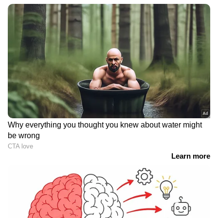
DOWNLOAD APP
RECOMMENDED STORIES
കൊല്ലത്ത് മുൻ ബിജെപി
3,000 രൂപ നേരിട്ട്, 1300
നേതാവ്
രൂപ ഭാര്യയുടെ ഗൂഗിൾ പേ
ആഭിചാരക്രിയകൾക്കിടെ
വഴി! കൈക്കൂലി വാങ്ങിയ
15 കാരിയെ പീഡിപ്പിക്കാൻ
ഹെൽത്ത് ഇൻസ്പെക്ടർ
ശ്രമിച്ചു, പോക്സോ
കുടുങ്ങി
കേസിൽ അറസ്റ്റിൽ
ഏഷ്യാനെറ്റ് ന്യൂസ് ലൈവ് യൂട്യൂബിൽ