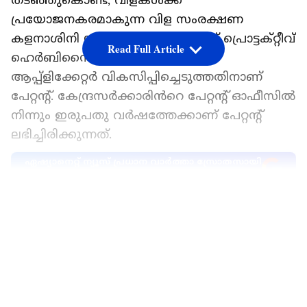
തടഞ്ഞുകൊണ്ട്, വിളകൾക്ക്
പ്രയോജനകരമാകുന്ന വിള സംരക്ഷണ
കളനാശിനി യന്ത്രം അഥവാ ക്രോപ്പ് പ്രൊട്ടക്റ്റീവ്
Read Full Article
ഹെർബിസൈഡ്
ആപ്പ്ളിക്കേറ്റർ വികസിപ്പിച്ചെടുത്തതിനാണ്
പേറ്റന്‍റ്. കേന്ദ്രസർക്കാരിൻറെ പേറ്റന്റ് ഓഫീസിൽ
നിന്നും ഇരുപതു വർഷത്തേക്കാണ് പേറ്റന്റ്
ലഭിച്ചിരിക്കുന്നത്.
ഏഷ്യാനെറ്റ് ന്യൂസ് പ്രധാന വാർത്താ സ്രോതസായി
തെരഞ്ഞെടുക്കുക
LATEST VIDEOS
വിള സംരക്ഷണ ഹുഡ്, സ്പ്രേ ഹുഡ്, സ്പ്രേ
നോസിൽ എന്നിവയാണ് യന്ത്രത്തിന്റെ പ്രധാന
ഭാഗങ്ങൾ. യന്ത്രം പ്രവർത്തിക്കുമ്പോൾ
നോസിലിൽ നിന്നുള്ള കളനാശിനി തുള്ളികൾ
സ്പ്രേ ഹുഡിനുള്ളിൽ അകപ്പെടുന്ന കളകളിൽ