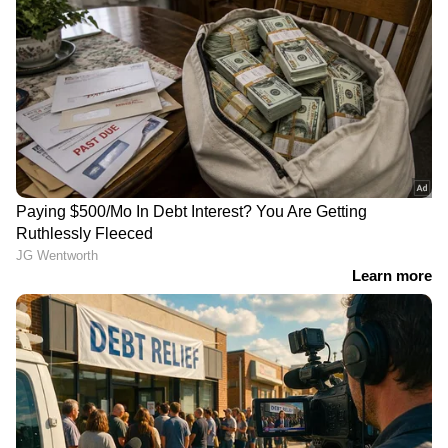
കണ്ണൂർ പുന്നക്കപ്പാറയിൽ
60 രൂപയുടെ നാണയം,
പടക്കം പൊട്ടിത്തെറിച്ച്
കുടിവെള്ളം മുതൽ
ഒൻപതുകാരന്
പ്രകൃതി സൗഹൃദ
ദാരുണാന്ത്യം; മൂന്ന്
നാപ്കിനുകൾ വരെ,
കുട്ടികൾക്ക് പരിക്കേറ്റു
എച്ച്എൽഎൽ
വജ്രജൂബിലി
ആഘോഷത്തിൽ പുതിയ
ഉൽപ്പന്നങ്ങളും
പദ്ധതികളും അവതരിപ്പിച്ചു
മാനാഞ്ചിറ കോംട്രസ്റ്റ്
സ്‌കൂട്ടറിൽ ഉണ്ടായിരുന്നത്
ഫാക്ടറി പരിസരം
മൂന്ന് പേർ, എതിരെ വന്ന
ലഹരിത്താവളം,
കാറിടിച്ച് അപകടം; ഒരാൾ
അന്വേഷണത്തിന്
മരിച്ചു, 2 പേർക്ക് പരിക്ക്
ഉത്തരവിട്ട് മനുഷ്യാവകാശ
കമ്മീഷൻ