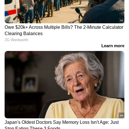
LATEST VIDEOS
ഭക്തജനങ്ങളുടെ കാശ് കക്കുന്ന
ഒരാളെ പോലും സർക്കാർ
വെറുതെവിട്ടില്ല: കെ മുരളീധരൻ
കാണാതായ ഗൗതം കൃഷ്ണൻ്റെ
അമ്മയുമായി നടത്തിയ ചർച്ചയിൽ
'ഡിമാൻ്റ് പരാമർശം; ഉദ്യോഗസ്ഥയെ