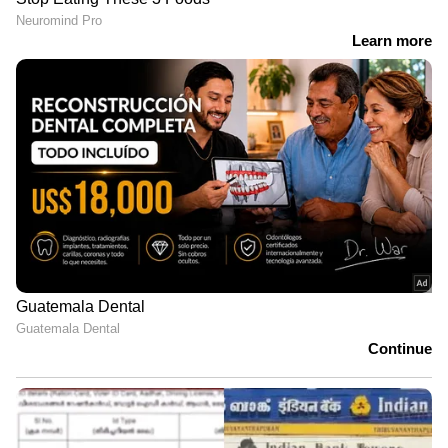
സ്ഥലംമാറ്റി|Kollam