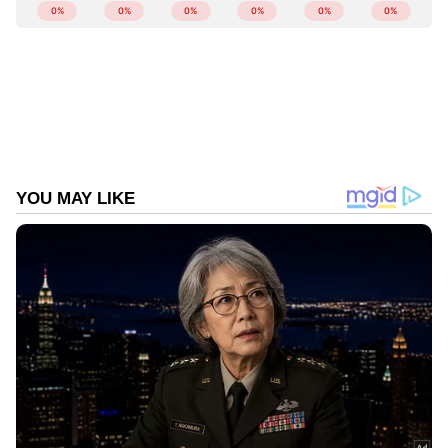
വാങ്ങിയത് സവാള!; കണക്കുമായി
ഇൻസ്റ്റമാർട്ട്...
https://www.youtube.com/watch?
v=Ko18SgceYX8