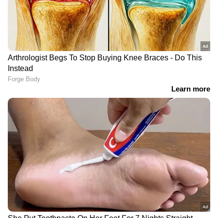
ABOUT THE AUTHOR
Web Desk
WD
ഇടുക്കി
Published :
Dec 20 2023, 03:08 PM IST
Follow Us