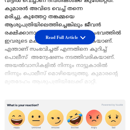
വീട്ടിൽ വെച്ചാണ് ദമ്പതികൾക്ക് കുത്തേറ്റത്.
കുമാരൻ അവിടെ വെച്ച് തന്നെ
മരിച്ചു. കുത്തേറ്റ തങ്കമ്മയെ
ആശുപത്രിയിലെത്തിച്ചെങ്കിലും ജീവൻ
രക്ഷിക്കാനായില്ല. അതേസമയം, സംഭവത്തിൽ
Read Full Article
ഇവരുടെ മകനെ പൊലീസ് തിരയുകയാണ്.
എന്താണ് സംഭവിച്ചത് എന്നതിനെ കുറിച്ച്
പൊലീസ് അന്വേഷണം നടത്തിവരികയാണ്.
അയൽവാസികളിൽ നിന്നും നാട്ടുകാരിൽ
നിന്നും പൊലീസ് മൊഴിയെടുത്തു. കുമാരൻ്റെ
മൃതദേഹം ആശുപത്രിയിലേക്ക് മാറ്റി.
Add Asianetnews as a Preferred
Source
ഒറ്റ ദിവസം 5893 കോണ്ടം ഓർഡർ,
കൂടുതൽ വിൽപ്പന നടന്ന മാസം, കൂടെ