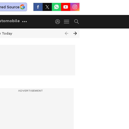
red Source
utomobile
e Today