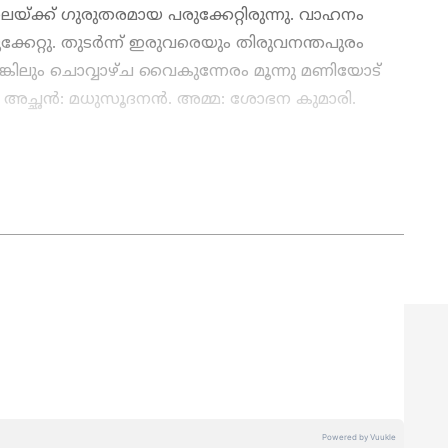
യ്ക്ക് ഗുരുതരമായ പരുക്കേറ്റിരുന്നു. വാഹനം
കേറ്റു. തുടര്‍ന്ന് ഇരുവരെയും തിരുവനന്തപുരം
ങ്കിലും ചൊവ്വാഴ്ച വൈകുന്നേരം മൂന്നു മണിയോട്
. അച്ഛന്‍: മധുസൂദനന്‍. അമ്മ: ശോഭന കുമാരി.
ക്കുകയാണെന്ന് പൂജപ്പുര പൊലീസ് അറിയിച്ചു.
ws
അറിയാൻ എപ്പോഴും ഏഷ്യാനെറ്റ് ന്യൂസ്
s
അപ്‌ഡേറ്റുകളും ആഴത്തിലുള്ള
ട്ടിംഗും — എല്ലാം ഒരൊറ്റ സ്ഥലത്ത്. ഏത്
്വസനീയമായ വാർത്തകൾ ലഭിക്കാൻ
Asianet