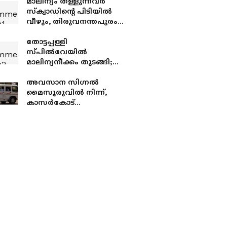
മാലിന്യം തള്ളുന്നവർ
സ്ക്വാഡിൻ്റെ പിടിയിൽ
വീഴും, തിരുവനന്തപുരം
വിമാനത്താവള പരിസരത്ത്
24 മണിക്കൂറും
തോട്ടപ്പള്ളി
നിരീക്ഷണം
സ്പില്‍വേയിൽ
മാലിന്യനീക്കം തുടങ്ങി;
ദേശീയപാതയിൽ വൻ
ഗതാഗതക്കുരുക്ക്
അവസാന സിഗ്നൽ
മൈസൂരുവിൽ നിന്ന്,
കാസർകോട്
പൊലീസുകാരനെ
കാണാതായി