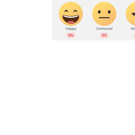
'ആത്മ സുഹൃത്തുക്കള്‍, വിട ച
കുറിപ്പുമായി മന്ത്രി