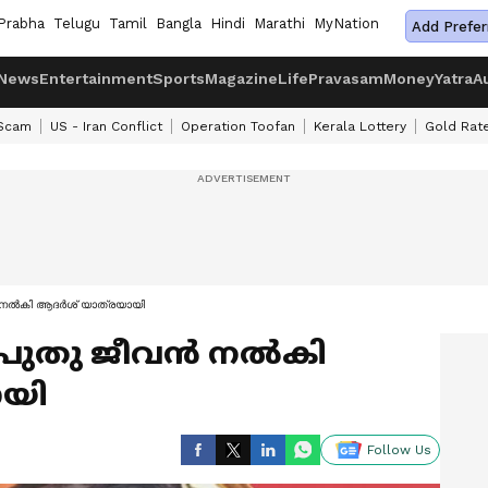
Prabha
Telugu
Tamil
Bangla
Hindi
Marathi
MyNation
Add Prefer
News
Entertainment
Sports
Magazine
Life
Pravasam
Money
Yatra
A
 Scam
US - Iran Conflict
Operation Toofan
Kerala Lottery
Gold Rat
ന്‍ നല്‍കി ആദര്‍ശ് യാത്രയായി
ക് പുതു ജീവന്‍ നല്‍കി
ായി
Follow Us