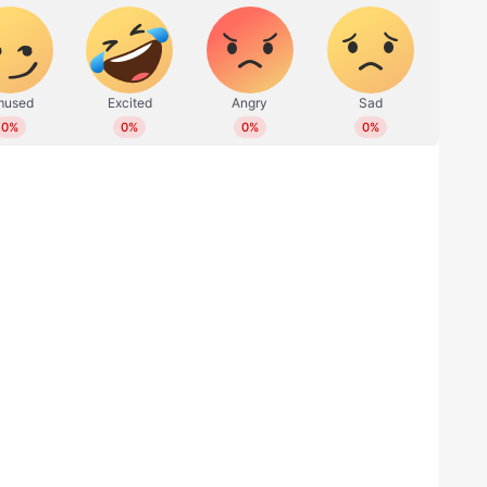
ൊല്ലിയതും ഒരുമിച്ച്'; ഹൃദയസ്പര്‍ശിയായ