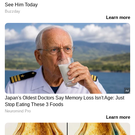
RECOMMENDED STORIES
ആഡംബര കാറിനടിയിൽ
പ്രളയബാധിതർക്ക് വീടും
സീക്രട്ട് ലോക്കർ,
പശുക്കൾക്ക് തൊഴുത്തും
നിസാറിൻ്റെയും
നൽകി,
ഷമീമിൻ്റെയും സൂത്രപ്പണി
സ്നേഹമാതൃകയായി