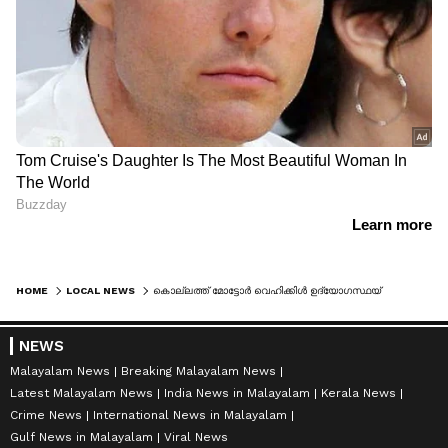
HOME
LOCAL NEWS
കൊല്ലത്ത് മോട്ടോർ വെഹിക്കിൾ ഉദ്യോഗസ്ഥയ്ക്ക് സസ്പെൻഷൻ; നടപടി വാഹനങ്ങൾ നേരിൽ കണ്ടു പരിശോധന നടത്താതെ രജിസ്ട്രേഷൻ പുതുക്കിയതിന്
NEWS
Malayalam News
Breaking Malayalam News
Latest Malayalam News
India News in Malayalam
Kerala News
Crime News
International News in Malayalam
Gulf News in Malayalam
Viral News