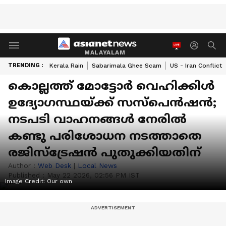
MALAYALAM
TRENDING :
Kerala Rain
Sabarimala Ghee Scam
US - Iran Conflict
കൊല്ലത്ത് മോട്ടോർ വെഹിക്കിൾ
ഉദ്യോഗസ്ഥയ്ക്ക് സസ്പെൻഷൻ;
നടപടി വാഹനങ്ങൾ നേരിൽ
കണ്ടു പരിശോധന നടത്താതെ
രജിസ്ട്രേഷൻ പുതുക്കിയതിന്
Author :
Web Desk
|
Local News
Published :
May 22 2026, 02:56 PM IST
Image Credit:
Our own