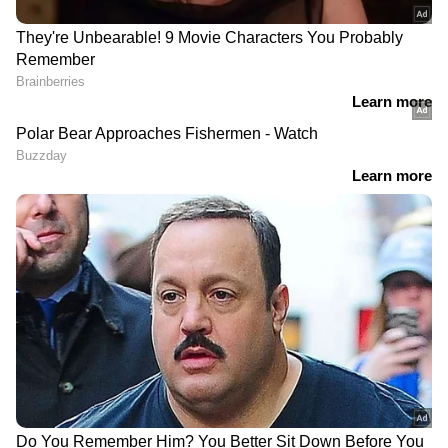
കേരളത്തിലെ എല്ലാ
Local News
അറിയാൻ
എപ്പോഴും ഏഷ്യാനെറ്റ് ന്യൂസ് വാർത്തകൾ.
Malayalam News
അപ്‌ഡേറ്റുകളും
ആഴത്തിലുള്ള വിശകലനവും സമഗ്രമായ
റിപ്പോർട്ടിംഗും — എല്ലാം ഒരൊറ്റ സ്ഥലത്ത്.
ഏത് സമയത്തും, എവിടെയും
വിശ്വസനീയമായ വാർത്തകൾ ലഭിക്കാൻ
Asianet News Malayalam