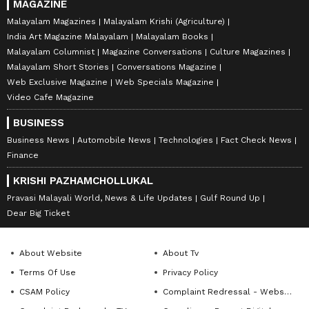
MAGAZINE
Malayalam Magazines
Malayalam Krishi (Agriculture)
India Art Magazine Malayalam
Malayalam Books
Malayalam Columnist
Magazine Conversations
Culture Magazines
Malayalam Short Stories
Conversations Magazine
Web Exclusive Magazine
Web Specials Magazine
Video Cafe Magazine
BUSINESS
Business News
Automobile News
Technologies
Fact Check News
Finance
KRISHI PAZHAMCHOLLUKAL
Pravasi Malayali World, News & Life Updates
Gulf Round Up
Dear Big Ticket
About Website
About Tv
Terms Of Use
Privacy Policy
CSAM Policy
Complaint Redressal - Website