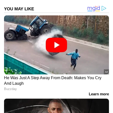
DOWNLOAD APP
കേരളത്തിലെ എല്ലാ
Local News
അറിയാൻ
എപ്പോഴും ഏഷ്യാനെറ്റ് ന്യൂസ് വാർത്തകൾ.
Malayalam News
അപ്‌ഡേറ്റുകളും
ആഴത്തിലുള്ള വിശകലനവും സമഗ്രമായ
റിപ്പോർട്ടിംഗും — എല്ലാം ഒരൊറ്റ സ്ഥലത്ത്.