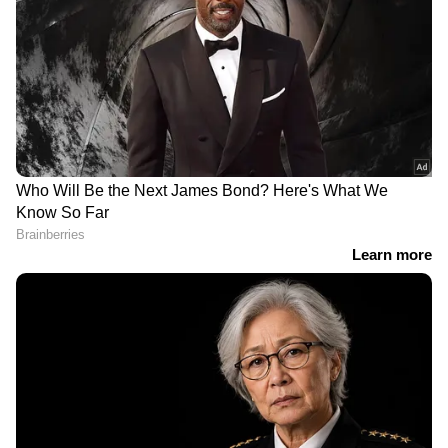
ഏത് സമയത്തും, എവിടെയും
വിശ്വസനീയമായ വാർത്തകൾ ലഭിക്കാൻ
Asianet News Malayalam
കുറുവാ ഭീതി; കുണ്ടന്നൂർ