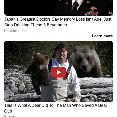
പാലത്തിനടിയിലെ കുട്ടവഞ്ചിക്കാരെ
RECOMMENDED STORIES
ഒഴിപ്പിക്കുന്നു, നടപടി
ആരോഗ്യവിഭാഗത്തിൻ്റേത്
ഏഷ്യാനെറ്റ് ന്യൂസ് ലൈവ് കാണാം
കാലിക്കടവിൽ 130​ഗ്രാം
വിഴിഞ്ഞത്ത് ബോട്ടുനിറയെ
എംഡിഎംഎയുമായി മൂന്ന്
വേളാപ്പാര, 2000 രൂപ വരെ
പേർ അറസ്റ്റിൽ
വില