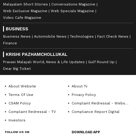
Malayalam Short Stories
Conversations Magazine
Web Exclusive Magazine
Web Specials Magazine
Video Cafe Magazine
BUSINESS
Business News
Automobile News
Technologies
Fact Check News
Finance
KRISHI PAZHAMCHOLLUKAL
Pravasi Malayali World, News & Life Updates
Gulf Round Up
Dear Big Ticket
About Website
About Tv
Terms Of Use
Privacy Policy
CSAM Policy
Complaint Redressal - Website
Complaint Redressal - TV
Compliance Report Digital
Investors
FOLLOW US ON
DOWNLOAD APP