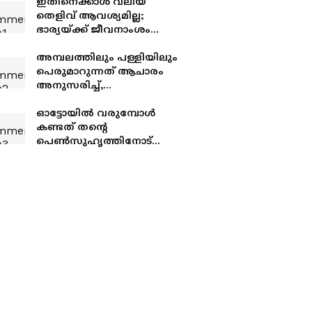
ഇതിനെക്കാൾ വലിയ
തെളിവ് ആവശ്യമില്ല;
ഭാര്യയ്ക്ക് ജീവനാംശം
നൽകാതിരിക്കുന്നതും ​
ഗാർഹിക പീഡനമെന്ന്
അമ്പലത്തിലും പള്ളിയിലും
ഹൈക്കോടതി
പെരുമാറുന്നത് ആചാരം
അനുസരിച്ച്,
അവഹേളിച്ചവർ
സന്തോഷിക്കട്ടെ, സൈബർ
ഓട്ടോയിൽ വരുമ്പോൾ
ആക്രമണത്തിൽ ബിന്ദു
കണ്ടത് തന്റെ
കൃഷ്ണ
പെൺസുഹൃത്തിനോട്
മറ്റൊരു യുവാവ്
സംസാരിച്ചുനിൽക്കുന്ന
കാഴ്ച; യുവാവിനെ
കുത്തിക്കൊല്ലാൻ ശ്രമം,
സംഭവം കൊല്ലത്ത്