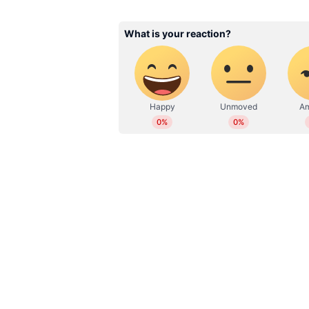
DD
Deepu Divakaran
Related Articles
മുഖ്യമന്ത്രിയുടെ വീട്ടിൽ 
രണ്ട് മണിയോടെ അപ്ര
അതിഥി; വീട്ടുകാര്‍ അറിയ
എത്തിയ സംഘം മൂർ
പാമ്പിനെ പിടികൂടി