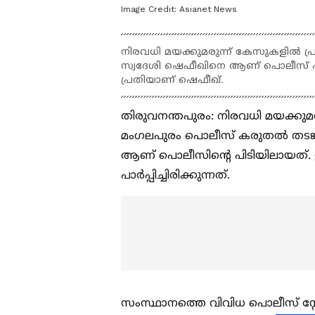
Image Credit:
Asianet News
നിരവധി മയക്കുമരുന്ന് കേസുകളിൽ പ്ര
സ്വദേശി ഷെഫീഖിനെ ആണ് പൊലീസ് പിട
പ്രതിയാണ് ഷെഫീഖ്.
തിരുവനന്തപുരം: നിരവധി മയക്കു
മംഗലപുരം പൊലീസ് കരുതൽ തടങ്കലില
ആണ് പൊലീസിന്‍റെ പിടിയിലായത
പാർപ്പിച്ചിരിക്കുന്നത്.
സംസ്ഥാനത്തെ വിവിധ പൊലീസ് സ്റ്