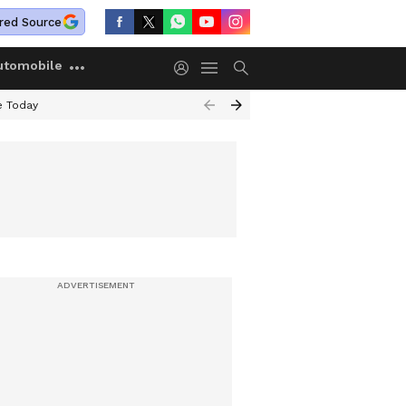
red Source
utomobile
e Today