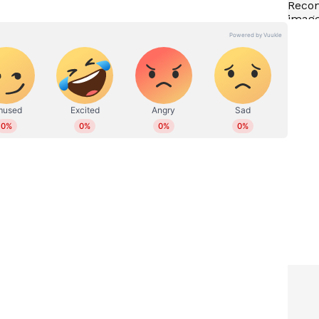
ഉച്ചയ്ക്ക്
ഓപ്പറേഷൻ തൂഫാൻ:
തീക്ഷിത
പള്ളുരുത്തിയിൽ എൽഎസ്‌ഡി
ിച്ച്
സ്റ്റാമ്പുമായി യുവാവ് പിടിയിൽ
ഖൻ