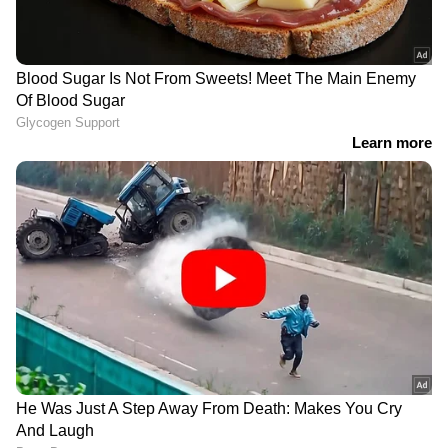
പഠിച്ചില്ല, ഭയപ്പെടുത്തി
കീഴ്പ്പെടുത്തലാണ് ലക്ഷ്യം';
വി.കുഞ്ഞികൃഷ്ണൻ
അമിത് ഷാ സഭയില്‍
എത്തണമെന്ന് പ്രതിപക്ഷം;
ആവശ്യം ഷായെ
അറിയിക്കണമെന്ന് രാജ്യസഭാ
അധ്യക്ഷന്‍ | Amit Shah