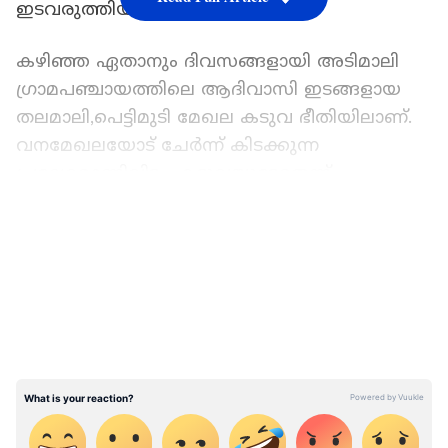
ഇടവരുത്തിയിട്ടുള്ളത്.
കഴിഞ്ഞ ഏതാനും ദിവസങ്ങളായി അടിമാലി
ഗ്രാമപഞ്ചായത്തിലെ ആദിവാസി ഇടങ്ങളായ
തലമാലി,പെട്ടിമുടി മേഖല കടുവ ഭീതിയിലാണ്.
വനമേഖലയോട് ചേർന്ന് കിടക്കുന്ന
പ്രദേശമാണിവിടം. കടുവയുടേതെന്ന്
സംശയിക്കുന്ന കാൽപ്പാടുകൾ പ്രദേശത്ത്
LATEST VIDEOS
കണ്ടെത്തിയതും വളർത്തു നായ്ക്കൾക്കു
നേരെ ആക്രമണമുണ്ടായതുമാണ് ആശങ്കക്ക്
ഇടവരുത്തിയിട്ടുള്ളത്. കടുവയുടേതിന്
സമാനമായ വലിയ കാൽപ്പാദങ്ങളുടെ
അടയാളമാണ് പ്രദേശത്ത് കണ്ടെത്തിയിട്ടുള്ളത്.
ഇതോടെ പ്രദേശത്തെ ആളുകൾ ഭീതിയിലായി.
ഇരുൾ വീഴുന്നതോടെ ആളുകൾ