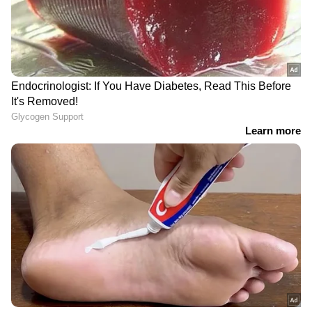
DOWNLOAD APP
കേരളത്തിലെ എല്ലാ
Local News
അറിയാൻ
എപ്പോഴും ഏഷ്യാനെറ്റ് ന്യൂസ് വാർത്തകൾ.
Malayalam News
അപ്‌ഡേറ്റുകളും
ആഴത്തിലുള്ള വിശകലനവും സമഗ്രമായ
റിപ്പോർട്ടിംഗും — എല്ലാം ഒരൊറ്റ സ്ഥലത്ത്.
ഏത് സമയത്തും, എവിടെയും
വിശ്വസനീയമായ വാർത്തകൾ ലഭിക്കാൻ
Asianet News Malayalam