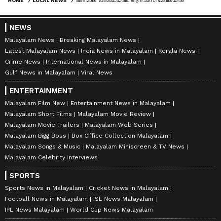
HOME
LOCAL NEWS
അടിമാലി പഞ്ചായത്ത് ആദിവാസി മേഖലയിൽ കടുവയുടെ സാന്നിദ്ധ്യമെന്ന് ആശങ്ക; കാൽപ്പാടുകൾ കണ്ടെത്തി; ജനം ഭീതിയിൽ
NEWS
Malayalam News
Breaking Malayalam News
Latest Malayalam News
India News in Malayalam
Kerala News
Crime News
International News in Malayalam
Gulf News in Malayalam
Viral News
ENTERTAINMENT
Malayalam Film New
Entertainment News in Malayalam
Malayalam Short Films
Malayalam Movie Review
Malayalam Movie Trailers
Malayalam Web Series
Malayalam Bigg Boss
Box Office Collection Malayalam
Malayalam Songs & Music
Malayalam Miniscreen & TV News
Malayalam Celebrity Interviews
SPORTS
Sports News in Malayalam
Cricket News in Malayalam
Football News in Malayalam
ISL News Malayalam
IPL News Malayalam
World Cup News Malayalam