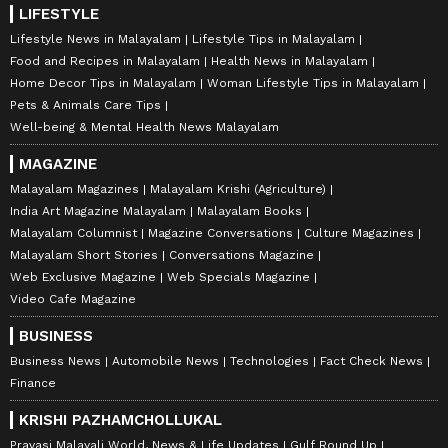
LIFESTYLE
Lifestyle News in Malayalam
Lifestyle Tips in Malayalam
Food and Recipes in Malayalam
Health News in Malayalam
Home Decor Tips in Malayalam
Woman Lifestyle Tips in Malayalam
Pets & Animals Care Tips
Well-being & Mental Health News Malayalam
MAGAZINE
Malayalam Magazines
Malayalam Krishi (Agriculture)
India Art Magazine Malayalam
Malayalam Books
Malayalam Columnist
Magazine Conversations
Culture Magazines
Malayalam Short Stories
Conversations Magazine
Web Exclusive Magazine
Web Specials Magazine
Video Cafe Magazine
BUSINESS
Business News
Automobile News
Technologies
Fact Check News
Finance
KRISHI PAZHAMCHOLLUKAL
Pravasi Malayali World, News & Life Updates
Gulf Round Up