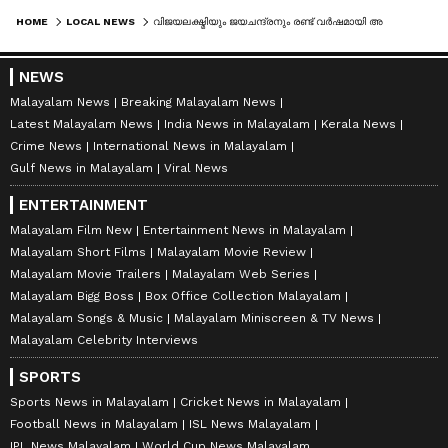
HOME
LOCAL NEWS
വിജയലക്ഷ്മിയും ജയചന്ദ്രനും രണ്ട് വർഷമായി അടുപ്പത്തിൽ; കൊലപാതകത്തിന്റെ നടുക്കത്തിൽ നാട്
NEWS
Malayalam News
Breaking Malayalam News
Latest Malayalam News
India News in Malayalam
Kerala News
Crime News
International News in Malayalam
Gulf News in Malayalam
Viral News
ENTERTAINMENT
Malayalam Film New
Entertainment News in Malayalam
Malayalam Short Films
Malayalam Movie Review
Malayalam Movie Trailers
Malayalam Web Series
Malayalam Bigg Boss
Box Office Collection Malayalam
Malayalam Songs & Music
Malayalam Miniscreen & TV News
Malayalam Celebrity Interviews
SPORTS
Sports News in Malayalam
Cricket News in Malayalam
Football News in Malayalam
ISL News Malayalam
IPL News Malayalam
World Cup News Malayalam