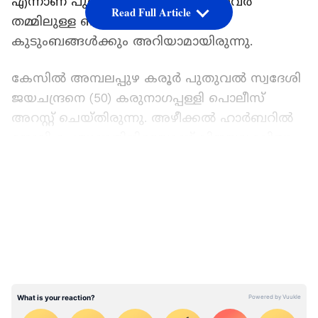
എന്നാണ് പുറത്ത് വരുന്ന വിവരം. ഇവർ
Read Full Article
തമ്മിലുള്ള ബന്ധം ഇരുവരുടെയും
കുടുംബങ്ങൾക്കും അറിയാമായിരുന്നു.
കേസിൽ അമ്പലപ്പുഴ കരൂർ പുതുവൽ സ്വദേശി
ജയചന്ദ്രനെ (50) കരുനാഗപ്പള്ളി പൊലീസ്
അറസ്റ്റ് ചെയ്തിരുന്നു. അഴീക്കൽ ഹാർബറിൽ
ജോലി ചെയ്യുന്നതിനിടെയാണ് വിജയലക്ഷിയും
ജയചന്ദ്രനും തമ്മിൽ പരിചയപ്പെടുന്നത്.
LATEST VIDEOS
വിവാഹ ബന്ധം വേർപെടുത്തി
കുലശേഖരപുരത്ത് തനിച്ച് വാടകക്ക്
താമസിക്കുകയാണ് വിജയ ലക്ഷ്മി.
യുവതിമായി കഴിഞ്ഞ രണ്ടര വർഷമായി
ജയചന്ദ്രന് അടുപ്പമുണ്ട്. വിജയ ജയലക്ഷ്മിയേ
ഇതിന് മുമ്പ് കണ്ടിട്ടുണ്ടെന്നും ഇരുവരും പലവിധ
തമ്മിൽ സാമ്പത്തിക ഇടപാടുകൾ ഉണ്ടായിരുന്നു
ജയചന്ദ്രന്‍റെ കുടുംബം പറയുന്നു.