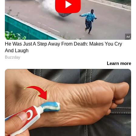
നടത്തിയതിൻ്റെ ഞെട്ടലിലാണ് നാട്.
DOWNLOAD APP
കേരളത്തിലെ എല്ലാ
Local News
അറിയാൻ
എപ്പോഴും ഏഷ്യാനെറ്റ് ന്യൂസ് വാർത്തകൾ.
Malayalam News
അപ്‌ഡേറ്റുകളും
ആഴത്തിലുള്ള വിശകലനവും സമഗ്രമായ
റിപ്പോർട്ടിംഗും — എല്ലാം ഒരൊറ്റ സ്ഥലത്ത്.
ഏത് സമയത്തും, എവിടെയും
വിശ്വസനീയമായ വാർത്തകൾ ലഭിക്കാൻ
Asianet News Malayalam