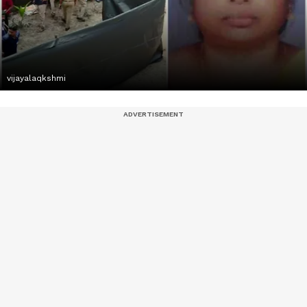
vijayalaqkshmi