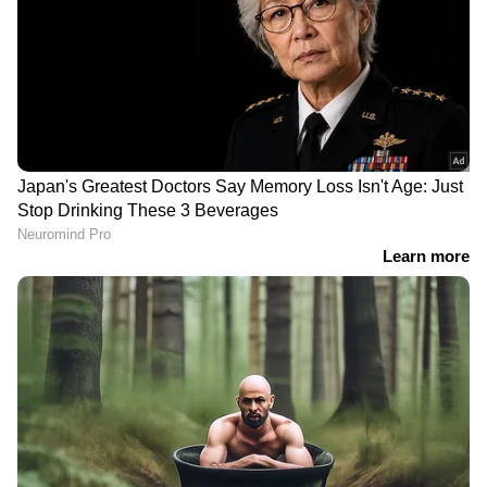
നടപടിയായില്ല. ടെക്നോപാര്‍ക്കിലേക്ക് വരെ
വെള്ളം കയറാനിടയാക്കിയ തെറ്റിയാറിന്‍റെ
മാലിന്യ പ്രശ്നം പരിഹരിക്കാനോ കയ്യേറ്റങ്ങൾ
ചെറുത്ത് ഒഴുക്ക് വീണ്ടെടുക്കാനോ പദ്ധതി ഇല്ല.
ആമയിഴഞ്ഞാൻ തോട്ടിലേക്ക് മാലിന്യം
DOWNLOAD APP
എറിയുന്നവരെ കണ്ടെത്താൻ എഐ ക്യാമറക്ക്
ഓര്‍ഡര്‍ നൽകുമെന്നാണ് മേയര്‍ ഇപ്പോഴും
കേരളത്തിലെ എല്ലാ
Local News
അറിയാൻ
പറയുന്നത്.
എപ്പോഴും ഏഷ്യാനെറ്റ് ന്യൂസ് വാർത്തകൾ.
Malayalam News
അപ്‌ഡേറ്റുകളും
ആഴത്തിലുള്ള വിശകലനവും സമഗ്രമായ
റിപ്പോർട്ടിംഗും — എല്ലാം ഒരൊറ്റ സ്ഥലത്ത്.
ഏത് സമയത്തും, എവിടെയും
വിശ്വസനീയമായ വാർത്തകൾ ലഭിക്കാൻ
Asianet News Malayalam