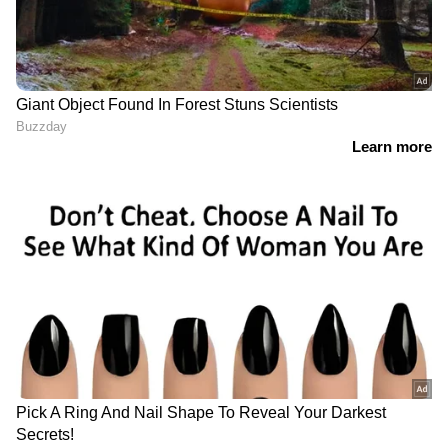
ഗുരുതര ആരോപണം
ശിവകുമാർ
അതിഥി തൊഴിലാളികളെ
ബന്ദിയാക്കി ഫോണും പണവും
കവര്‍ന്ന സംഭവം; പ്രതികള്‍
പിടിയില്‍
ഏഴ് മാസം മുമ്പ് 20 പവൻ സ്വർണ്ണം
മോഷണം പോയ കേസിലെ
രണ്ടാമത്തെ പ്രതിയും പിടിയിൽ |
Theft | Arrest