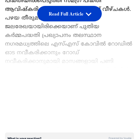
പദ്ധതിയിൽപെടുത്തി സമഗ്ര പദ്ധതി
ആവിഷ്കരിക്കുന്നതിൽ വരെയുണ്ട് വീഴ്ചകൾ.
Read Full Article
പഴയ തീരുമാനങ്ങൾ
ജലരേഖയായിരിക്കെയാണ് പുതിയ
കർമ്മപദ്ധതി പ്രഖ്യാപനം തലസ്ഥാന
നഗരമധ്യത്തിലെ എസ്എസ് കോവിൽ റോഡിൽ
ഓട നവീകരിക്കാനും റോഡ്
നവീകരിക്കാനുമായി മാസങ്ങളായി പണി
നടക്കുന്നു. കെട്ടിക്കിടക്കുന്ന വെള്ളത്തിൽ മീൻ
വളര്‍ന്ന് തുടങ്ങിയിട്ടും ജനങ്ങളുടെ ദുരിതം
LATEST VIDEOS
തിരുവനന്തപുരം കോര്‍പറേഷൻ കണ്ടമട്ടില്ല.
മഴ സീസണ് മുന്നോടിയായി ഒരു ലക്ഷം രൂപ
വീതം ഓട നവീകരണത്തിന് കൗൺസിലര്‍മാരെ
ഏൽപ്പിച്ചു. ഒക്ടോബര്‍ 15 ന് വെള്ളക്കെട്ടുണ്ടായി.
അടിയന്തര ആശ്വാസമെന്ന നിലയിൽ വീണ്ടും
കൊടുത്തു 50000 വീതം. അതായത് ഓടകൾ