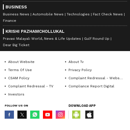
BUSINESS
Business News
Automobile News
Technologies
Fact Check News
Finance
KRISHI PAZHAMCHOLLUKAL
Pravasi Malayali World, News & Life Updates
Gulf Round Up
Dear Big Ticket
About Website
About Tv
Terms Of Use
Privacy Policy
CSAM Policy
Complaint Redressal - Website
Complaint Redressal - TV
Compliance Report Digital
Investors
FOLLOW US ON
DOWNLOAD APP
© Copyright 2026 Asianxt Digital Technologies Private Limited (Formerly