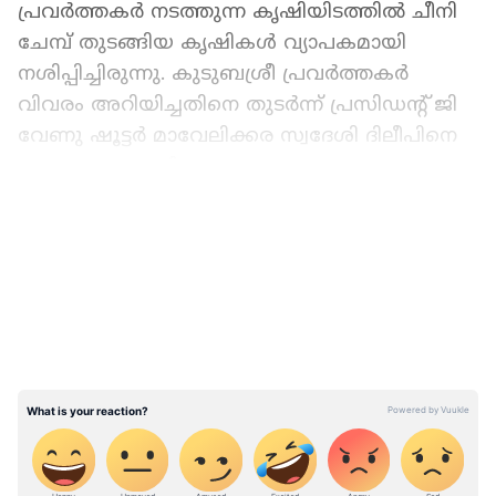
പ്രവർത്തകർ നടത്തുന്ന കൃഷിയിടത്തിൽ ചീനി
ചേമ്പ് തുടങ്ങിയ കൃഷികൾ വ്യാപകമായി
നശിപ്പിച്ചിരുന്നു. കുടുബശ്രീ പ്രവർത്തകർ
വിവരം അറിയിച്ചതിനെ തുടർന്ന് പ്രസിഡന്റ് ജി
വേണു ഷൂട്ടർ മാവേലിക്കര സ്വദേശി ദിലീപിനെ
വരുത്തുകയായിരുന്നു.
ഏഷ്യാനെറ്റ് ന്യൂസ് പ്രധാന വാർത്താ സ്രോതസായി
LATEST VIDEOS
തെരഞ്ഞെടുക്കുക
അതിശക്ത മഴക്ക് പിന്നാലെ കേരള തീരത്ത്
ഉയർന്ന തിരമാല ജാഗ്രത നിർദ്ദേശവും,
ഇക്കാര്യങ്ങൾ ശ്രദ്ധിക്കുക
കർഷകനായ അനീഷിന്റെ സഹായത്തോടെ
നടത്തിയ തെരച്ചിലിൽ കാട്ടുപന്നികളെ