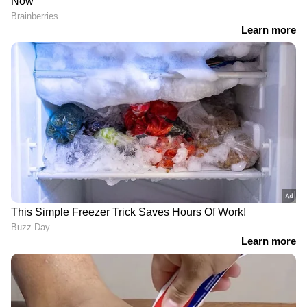
കലൂരിൽ ഹോസ്റ്റലിലേക്ക്
വഴിയോര
പോയ പെൺകുട്ടികളെ
കച്ചവടക്കാരിയായ
ആക്രമിച്ച മുഖ്യപ്രതി
വയോധികയുടെ
അക്ബറും രണ്ട്
രണ്ടരപ്പവൻ മാല പൊട്ടിച്ച്
യുവതികളും പിടിയിൽ
കടന്നു, പാരലൽ കോളേജ്
അധ്യാപകൻ പിടിയിൽ
ഏഷ്യാനെറ്റ് ന്യൂസ് വാർത്തകൾ തത്സമയം
കാണാം
വയനാട് കുടുംബശ്രീയിൽ
കോഴിക്കോട് ഷി​ഗല്ല
കോടികളുടെ അഴിമതി;
ബാധിച്ച് നാലരവയസുകാരി