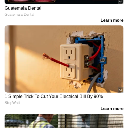
രാത്രി മുതൽ കടൽ ക്ഷോഭം ശക്തമായത്.
വെള്ളം തെങ്ങിൽ സാബു, പുതുവൽ സുധീർ,
ഓമനക്കുട്ടൻ എന്നിവരുടെ വിടുകൾ
കടലാക്രമണത്തിൽ തകർന്നു. 10 ഓളം വീടുകൾ
ഇവിടെ തകർച്ച ഭീഷണിയിലാണ്.
അമ്പലപ്പുഴയിലെ പ്രദേശങ്ങളിൽ
കടൽക്ഷോഭം ശക്തം, വീടുകൾ തകർന്നു;
ഭീഷണി തുടരുന്നു