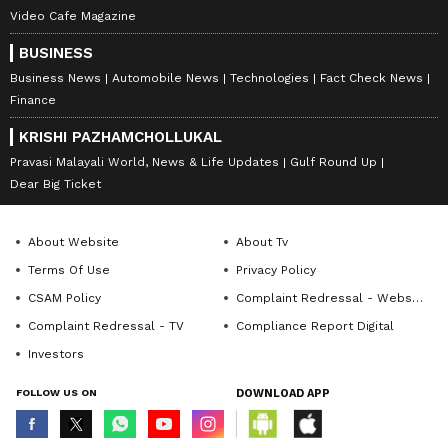
Video Cafe Magazine
BUSINESS
Business News
Automobile News
Technologies
Fact Check News
Finance
KRISHI PAZHAMCHOLLUKAL
Pravasi Malayali World, News & Life Updates
Gulf Round Up
Dear Big Ticket
About Website
About Tv
Terms Of Use
Privacy Policy
CSAM Policy
Complaint Redressal - Website
Complaint Redressal - TV
Compliance Report Digital
Investors
FOLLOW US ON
DOWNLOAD APP