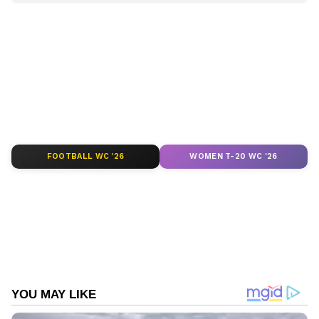
എപ്പോഴും ഏഷ്യാനെറ്റ് ന്യൂസ് വാർത്തകൾ.
അബ്ദുനാസർ എന്നിവരുടെ നേതൃത്വത്തിലുള്ള
Malayalam News
അപ്‌ഡേറ്റുകളും
പൊലീസും.
ആഴത്തിലുള്ള വിശകലനവും സമഗ്രമായ
റിപ്പോർട്ടിംഗും — എല്ലാം ഒരൊറ്റ സ്ഥലത്ത്.
ഏത് സമയത്തും, എവിടെയും
Read more:
ബൈക്കിലിടിച്ചു, മൊബൈൽ
വിശ്വസനീയമായ വാർത്തകൾ ലഭിക്കാൻ
വീണു പൊട്ടിയെന്ന് ആരോപിച്ച് ഡ്രൈവറെ
Asianet News Malayalam
ബസിൽ കയറിയിരുന്ന് മർദ്ദിച്ചു, തിരൂരിൽ
അറസ്റ്റ്
FOOTBALL WC '26
WOMEN T-20 WC '26
ABOUT THE AUTHOR
Web Desk
WD
മലപ്പുറം
Follow Us