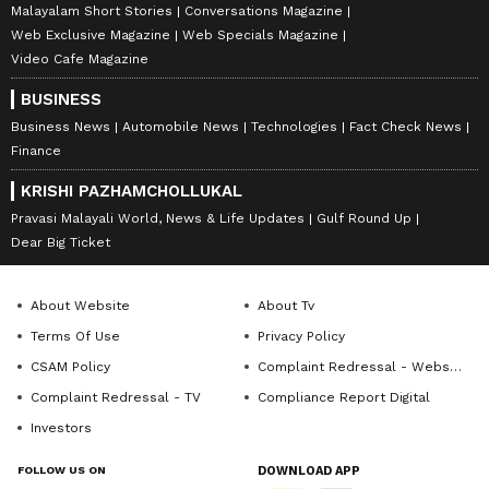
Malayalam Short Stories
Conversations Magazine
Web Exclusive Magazine
Web Specials Magazine
Video Cafe Magazine
BUSINESS
Business News
Automobile News
Technologies
Fact Check News
Finance
KRISHI PAZHAMCHOLLUKAL
Pravasi Malayali World, News & Life Updates
Gulf Round Up
Dear Big Ticket
About Website
About Tv
Terms Of Use
Privacy Policy
CSAM Policy
Complaint Redressal - Website
Complaint Redressal - TV
Compliance Report Digital
Investors
FOLLOW US ON
DOWNLOAD APP