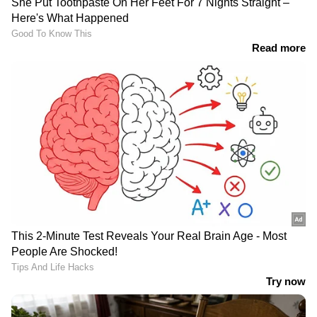
സുഹൃത്തിന്റേയും
ആരും അറിയാതെ
വീഡിയോ പകര്‍ത്തി
പ്രസവിക്കണമെന്ന് കരുതി,
ഭര്‍ത്താവിന്
കലാശിച്ചത് യുവതിയുടെ
അയച്ചുകൊടുക്കുമെന്ന്
മരണത്തിൽ, ഓട്ടോ
ഭീഷണി, രണ്ടുപേര്‍
ഡ്രൈവര്‍ കസ്റ്റഡിയിൽ
അറസ്റ്റിൽ
LATEST VIDEOS
അർജുൻ ആയങ്കി പിടിയിലായത്
അഭിഭാഷകയെ