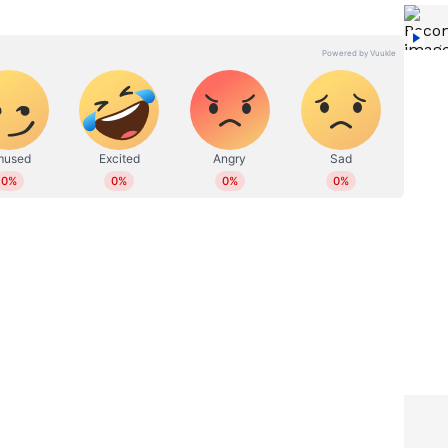
ിഡൻ്റ്
രണ്ട് മരണങ്ങളിൽ പങ്കെന്ന്
ല;
സംശയം, ഗുരുതര പരാതികൾ;