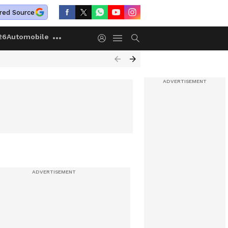
red Source
26
Automobile