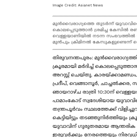
Image Credit:
Asianet News
മുൻവൈരാഗ്യത്തെ തുടർന്ന് യുവാവിനെ ഫോ
കൊലപ്പെടുത്താൻ ശ്രമിച്ച കേസിൽ രണ
വെള്ളയാണിയിൽ നടന്ന സംഭവത്തിൽ യുവ
മുൻപും ക്രിമിനൽ കേസുകളുണ്ടെന്ന് പ
തിരുവനന്തപുരം: മുൻവൈരാഗ്യത്തി
ക്രൂരമായി മർദിച്ച് കൊലപ്പെടുത്ത
അറസ്റ്റ് ചെയ്തു. കാരയ്ക്കാമണ്
പ്രദീപ്, വെങ്ങാനൂർ, ചാച്ചൽക്കര,
ഞായറാഴ്ച രാത്രി 10:30ന് വെള്ളയ
പാമാംകോട് സ്വദേശിയായ യുവാവി
തന്ത്രപൂർവം സ്ഥലത്തേക്ക് വിളിച
കെട്ടിയിട്ടും തടഞ്ഞുനിർത്തിയും ക
യുവാവിന് ഗുരുതരമായ ആന്തരിക ക്ഷ
ഇരുവർക്കും നേരത്തെയും നിരവധി