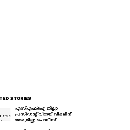
TED STORIES
എസ്എഫ്ഐ ജില്ലാ
പ്രസിഡൻ്റ് വിജയ് വിമലിന്
ജാമ്യമില്ല; പൊലീസ്
ഉദ്യോഗസ്ഥരെ ആക്രമിച്ച