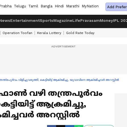
Prabha
Telugu
Tamil
Bangla
Hindi
Marathi
MyNation
Add Prefer
News
Entertainment
Sports
Magazine
Life
Pravasam
Money
IPL 20
Operation Toofan
Kerala Lottery
Gold Rate Today
രപൂർവം വിളിച്ചുവരുത്തി, കെട്ടിയിട്ട് ആക്രമിച്ചു, യുവാവിനെ ആക്രമിച്ചവർ അറസ്റ്റിൽ
ഫോൺ വഴി തന്ത്രപൂർവം
ട്ടിയിട്ട് ആക്രമിച്ചു,
ിച്ചവർ അറസ്റ്റിൽ