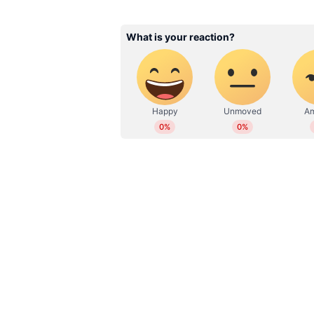
Web Desk
WD
Related Articles
എസ്എഫ്ഐ ജില്ലാ പ്രസ
വിജയ് വിമലിന് ജാമ്യമില്