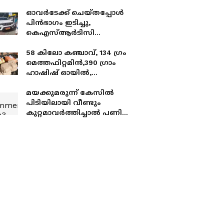
ഓവർടേക്ക് ചെയ്തപ്പോൾ
പിൻഭാഗം ഇടിച്ചു,
കെഎസ്ആർടിസി
നിർത്താതെ പോയെന്ന്
പഞ്ചായത്ത് അധികൃതർ;
58 കിലോ കഞ്ചാവ്, 134 ഗ്രം
നടുറോഡിൽ തർക്കം
മെത്തഫിറ്റമിന്‍,390 ഗ്രാം
ഹാഷിഷ് ഓയില്‍,
ചൂളയില്‍ ഇട്ട് കത്തിച്ചത്
പൊലീസ് പിടിച്ചെടുത്ത
മയക്കുമരുന്ന് കേസിൽ
ലഹരി വസ്തുക്കള്‍
പിടിയിലായി വീണ്ടും
കുറ്റമാവർത്തിച്ചാൽ പണി
കിട്ടും, കര്‍ശന നടപടിക്ക്
നീക്കം