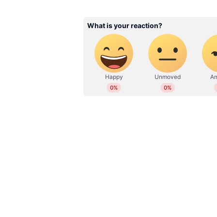
ദൃശ്യഭാഷയിൽ രാജീവൻ്റെയും മീര
തെറ്റായ സ്വാധീനവും ആൾക്കൂട്ടത്ത
അതിശയോക്തിപരമായി കൈകാര്യം ച
എടുക്കുന്നുണ്ട്. സസ്പെൻസ് നിറഞ
ജീവിതത്തിലെ വൈകാരിക നിമിഷ
എഴുത്തുകാരൻ ഹൃദയസ്പർശിയാക്കുന
പാർവതി തിരുവോത്തിൻ്റെയും ഓൺസ
അഭിനയമുഹൂർത്തങ്ങളുമാണ് ആദ്യം
നക്ഷത്രയും ആര്യ ഇസയും അവരുട
തീരുമാനിച്ച വേഗത്തിനൊപ്പം ജേ