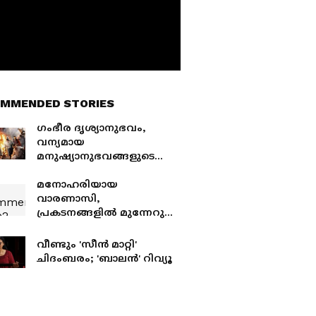
MMENDED STORIES
ഗംഭീര ദൃശ്യാനുഭവം,
വന്യമായ
മനുഷ്യാനുഭവങ്ങളുടെ
'അനന്തൻ കാട്'; റിവ്യൂ
മനോഹരിയായ
വാരണാസി,
പ്രകടനങ്ങളിൽ മുന്നേറുന്ന
'ചിന്ന ചിന്ന ആസൈ'; റിവ്യൂ
വീണ്ടും 'സീന്‍ മാറ്റി'
ചിദംബരം; 'ബാലന്‍' റിവ്യൂ