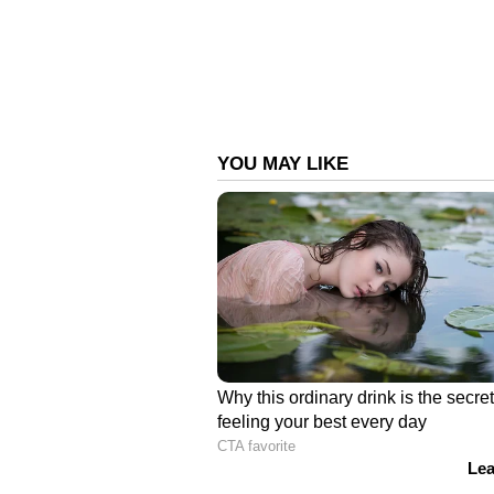
വീണ്ടുമൊന്നിക്കുകയാണ് ഐ ന
ഷാ, മധുപാൽ, ശങ്കർ രാമകൃഷ്ണൻ,
താരങ്ങൾ തങ്ങളുടെ കഥാപാത്രങ്ങള
നേടിയ സൂപ്പർ ഹിറ്റ് മമ്മൂട്ടി ചി
‘കെട്ട്യോളാണെന്റെ മാലാള’ എന്
ചെയ്ത ചിത്രം, അഡ്വെഞ്ചേഴ്സ് ഓഫ
ശേഷം സമീർ അബ്ദുളിൻ്റെ എഴുത്ത
ഇതൊക്കെ പ്രതീക്ഷിച്ചു തന്നെ ഐ ന