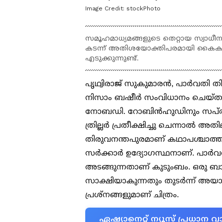
Image Credit:
stockPhoto
സമൂഹമാധ്യമങ്ങളുടെ തെറ്റായ സ്വാധീന
കടന്ന് അതിശയോക്തിപരമായി കൈകാര്യ
എടുക്കുന്നുണ്ട്.
പൃഥ്വിരാജ് സുകുമാരൻ, പാർവതി തി
നിസാം ബഷീർ സംവിധാനം ചെയ്ത സോ
നോബഡി. റോബിൻഹുഡിനും സപ്തമശ്രീ
ത്രില്ലർ പ്രതീക്ഷിച്ചു ചെന്നാൽ അതില
തിരുവനന്തപുരമാണ് കഥാപശ്ചാത്തലം
സർക്കാർ ഉദ്യോഗസ്ഥനാണ്. പാർവതി 
അടങ്ങുന്നതാണ് കുടുംബം. ഒരു ബ
സാക്ഷിയാകുന്നതും തുടർന്ന് അയാള
പ്രശ്നങ്ങളുമാണ് ചിത്രം.
ഏഷ്യാനെറ്റ് ന്യൂസ് പ്രധാ