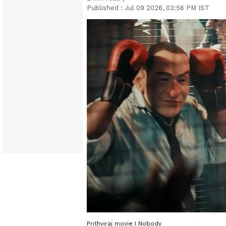
Published :
Jul 09 2026, 03:56 PM IST
Prithviraj movie I Nobody