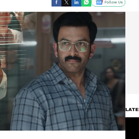
Follow Us
LATE