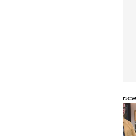
ുടങ്ങി സോഷ്യോ പൊളിറ്റിക്കൽ ഴോണറിലേയ്ക്ക്
വിടെവച്ചാണ്. ഉദ്വേഗഭരിതമായ
ളം സഞ്ചരിക്കുന്നത്. കേവലമൊരു ഹൈസ്റ്റ്
ള്ള സമൂഹത്തിൻ്റെ കാഴ്ചപ്പാടുകളിലെ
 നിയന്ത്രിക്കാൻ കെല്പുള്ള അജണ്ടകളെയും
ാണ് ചിത്രം.
ിട്ടുനിൽക്കുകയാണ് ചിത്രം. യാനിക് ബെൻ, കലൈ
ിൻ എന്നിവർ ഒരുക്കിയ ഹൈ വോൾടേജ് ആക്ഷൻ
യി ത്രില്ലിങ് മൊമെൻ്റുകൾ ഉടനീളം ഐ നോബഡി
ഷൻ രംഗങ്ങളാൽ സമ്പന്നമായിരിക്കുമ്പോൾ തന്നെ
ിയോഗ്രഫി. ദിനേശ് പുരുഷോത്തമന്റെ
ിത്രത്തിന് വേണ്ട ദൃശ്യഭാഷ പകർത്തിയിട്ടുണ്ട്.
ം ഇ4 എസ്ക്പീരിമെൻ്ഋസിൻ്റെയും ബാനറിൽ സുപ്രിയ
ി വി സാരഥിയും ചേർന്നാണ് നിർമ്മാണം. എന്നു
ചിത്രങ്ങൾക്ക് ശേഷം പാർവതിയും പൃഥ്വിരാജും