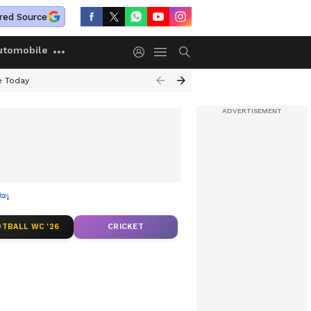
red Source
utomobile
e Today
്യൂ
TBALL WC '26
CRICKET