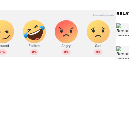
യുടെയും കഥ പറയും. സമൂഹമാധ്യമങ്ങളുടെ
ിൻ്റെ മനശാസ്ത്രവും ഒരു പടികൂടി കടന്ന്
RELA
െയ്യാനുള്ള സിനിമാറ്റിക് ലിബേർട്ടി ഐ നോബഡി
്ഞ മുഹൂർത്തങ്ങൾക്കൊപ്പം ഇവരുടെ വ്യക്തി
ങ്ങളെ കുടി ചേർത്താണ് ഐ നോബഡിയെ
്നത്. പ്രധാന താരങ്ങളായ പൃഥ്വിരാജിൻ്റെയും
്ക്രീൻ കെമിസ്ട്രിയും
 എടുത്തു പറയേണ്ടത്. മക്കളായി അഭിനയിച്ച
െ റോളുകളെ ഭംഗിയാക്കി. എഡിറ്റർ റമീസ് എംബി
ക്സ് ബിജോയുടെ സംഗീതവും.