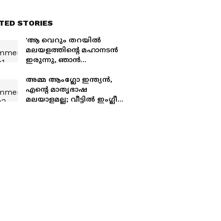
TED STORIES
'ആ വെറും തറയിൽ
മലയളത്തിൻ്റെ മഹാനടൻ
ഇരുന്നു, ഞാൻ
എന്നാലാകുന്നത്ര
അഴകോടെ മുന്നിലൂടെ..';
അമ്മ ആംഗ്ലോ ഇന്ത്യൻ,
മോഹൻലാലിനെ
എന്റെ മാതൃഭാഷ
കുറിച്ചൊരു കുറിപ്പ്
മലയാളമല്ല; വീട്ടിൽ ഇംഗ്ലീഷ്
ആണ് സംസാരിക്കുന്നത്..;
തുറന്നുപറഞ്ഞ് ലെന