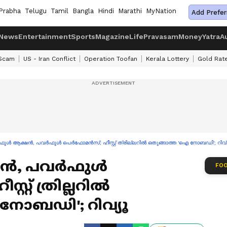
Prabha
Telugu
Tamil
Bangla
Hindi
Marathi
MyNation
Add Prefer
News
Entertainment
Sports
Magazine
Life
Pravasam
Money
Yatra
A
 Scam
US - Iran Conflict
Operation Toofan
Kerala Lottery
Gold Rat
ുൾ ആക്ഷൻ, പവർഫുൾ പെർഫോമൻസ്; ഹീസ്റ്റ് ത്രില്ലറിൽ ഒതുങ്ങാത്ത 'ഐ നോബഡി'; റിവ
ൻ, പവർഫുൾ
FOO
്റ് ത്രില്ലറിൽ
നോബഡി'; റിവ്യൂ