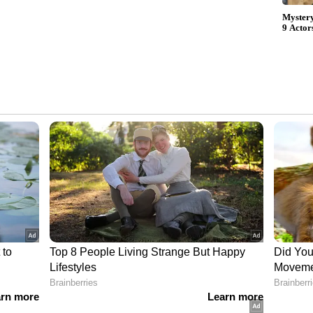
ോബഡിയിൽ. അശോകൻ, ബീന ആർ ചന്ദ്രൻ, ഹക്കീം
 നക്ഷത്ര, ഐറാ, നിഷാന്ത് സാഗർ തുടങ്ങിയ
െ മികവുറ്റതാക്കി. നിരൂപക-പ്രേക്ഷക പ്രശംസ
ത്രമായ 'റോഷാക്ക്’, ആസിഫ് അലിയുടെ
നീ സിനിമകൾക്കു ശേഷം നിസാം ബഷീർ സംവിധാനം
് ഓമനക്കുട്ടൻ, ഇബിലീസ്, റോഷാക്ക് എന്നിവയ്ക്ക്
്, ഹിറ്റ് മേക്കർ ജേക്സ് ബിജോയുടെ സംഗീതം
ോബഡിക്ക് ടിക്കറ്റെടുക്കാം.