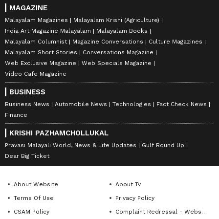
MAGAZINE
Malayalam Magazines
Malayalam Krishi (Agriculture)
India Art Magazine Malayalam
Malayalam Books
Malayalam Columnist
Magazine Conversations
Culture Magazines
Malayalam Short Stories
Conversations Magazine
Web Exclusive Magazine
Web Specials Magazine
Video Cafe Magazine
BUSINESS
Business News
Automobile News
Technologies
Fact Check News
Finance
KRISHI PAZHAMCHOLLUKAL
Pravasi Malayali World, News & Life Updates
Gulf Round Up
Dear Big Ticket
About Website
About Tv
Terms Of Use
Privacy Policy
CSAM Policy
Complaint Redressal - Website