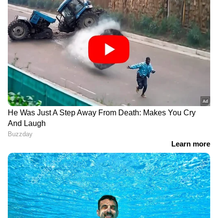
ഇറക്കുമതി ചെയ്യുന്നത് അമേരിക്കന്‍ ഡോളര്‍
prabeesh@asianetnews.in
നല്‍കിയാണ്. സ്വര്‍ണം വാങ്ങുന്നത് കൂടുമ്പോള്‍
രാജ്യത്തെ ഡോളര്‍ ശേഖരം വന്‍തോതില്‍
കുറയും. ഇത് ഇന്ത്യന്‍ രൂപയുടെ മൂല്യത്തെ
ബാധിക്കും.പശ്ചിമേഷ്യയിലെ സംഘര്‍ഷങ്ങളും
ഹോര്‍മുസ് കടലിടുക്കിലെ തടസ്സങ്ങളും
കാരണം ഇന്ധന വില കൂടാന്‍ സാധ്യതയുണ്ട്.
ഈ പശ്ചാത്തലത്തില്‍ ഇന്ധന ഉപയോഗം
കുറയ്ക്കാനും സ്വര്‍ണം വാങ്ങുന്നത് ഒരു
വര്‍ഷത്തേക്ക് നീട്ടിവെക്കാനുമാണ് മോദി
DOWNLOAD APP
ആവശ്യപ്പെട്ടത്. 2026 സാമ്പത്തിക വര്‍ഷത്തില്‍
പ്രതിമാസം ശരാശരി 60 ടണ്‍ സ്വര്‍ണമാണ് ഇന്ത്യ
ഇറക്കുമതി ചെയ്യുന്നത്. ഇതിനായി ഏകദേശം
600 കോടി ഡോളറാണ് രാജ്യം ചിലവിടുന്നത്.