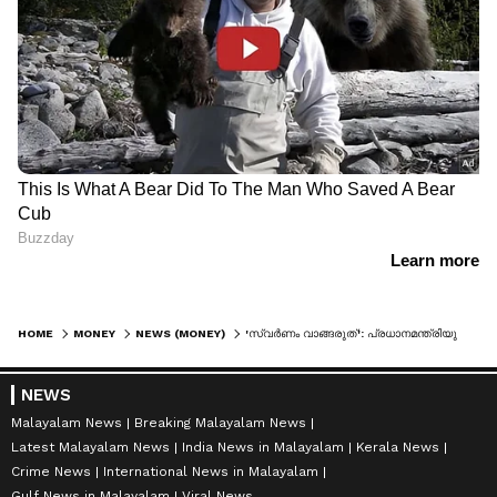
HOME
MONEY
NEWS (MONEY)
'സ്വര്‍ണം വാങ്ങരുത്': പ്രധാനമന്ത്രിയുടെ ആഹ്വാനത്തിന് പിന്നാലെ ഇളകി മറിഞ്ഞ് വിപണി; ജ്വല്ലറി ഓഹരികളില്‍ വന്‍ ഇടിവ്
NEWS
Malayalam News
Breaking Malayalam News
Latest Malayalam News
India News in Malayalam
Kerala News
Crime News
International News in Malayalam
Gulf News in Malayalam
Viral News