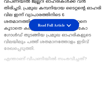
വിപണിയില്‍ ജ്വല്ലറി ഓഹരികള്‍ക്ക് വന്‍
തിരിച്ചടി. പ്രമുഖ കമ്പനിയായ ടൈറ്റന്റെ ഓഹരി
വില ഇന്ന് വ്യാപാരത്തിനിടെ 6
ശതമാനത്തിലധികം ഇടിഞ്ഞു. ടൈറ്റനെ
Read Full Article
കൂടാതെ കല്യാണ്‍ ജ്വല്ലേഴ്‌സ്, സെന്‍കോ
ഗോള്‍ഡ് തുടങ്ങിയ പ്രമുഖ ഓഹരികളുടെ
വിലയിലും പത്ത് ശതമാനത്തോളം ഇടിവ്
രേഖപ്പെടുത്തി.
എന്താണ് വിപണിയില്‍ സംഭവിച്ചത്?
ആഗോള സാമ്പത്തിക പ്രതിസന്ധിയും
വിദേശനാണ്യ ശേഖരത്തിലെ കുറവും
LATEST VIDEOS
ചൂണ്ടിക്കാട്ടിയാണ് സ്വര്‍ണം വാങ്ങുന്നത്
നിയന്ത്രിക്കാന്‍ പ്രധാനമന്ത്രി ജനങ്ങളോട്
അഭ്യര്‍ത്ഥിച്ചത്. ഇതോടെ സ്വര്‍ണത്തിന്റെ
ഡിമാന്‍ഡ് കുറയുമെന്ന ഭയത്തിലാണ്