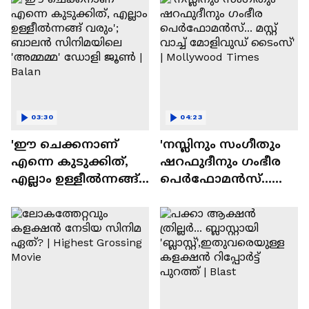
03:30
04:23
'ഈ ചെക്കനാണ്
'നസ്ലിനും സംഗീതും
എന്നെ കുടുക്കിത്,
ഷറഫുദീനും ഗംഭീര
എല്ലാം ഉള്ളീൽന്നങ്ങ്
പെർഫോമൻസ്...
വരും'; ബാലൻ
മസ്റ്റ് വാച്ച് മോളിവുഡ്
സിനിമയിലെ
ടൈംസ്' | Mollywood
'അമ്മമ്മ' ഡോളി
Times
ജൂൺ | Balan