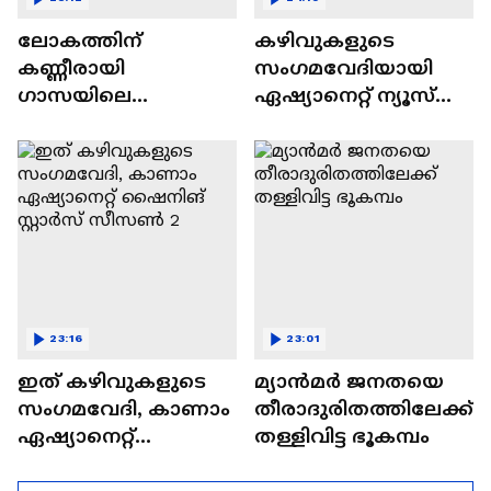
ലോകത്തിന്
കഴിവുകളുടെ
കണ്ണീരായി
സംഗമവേദിയായി
ഗാസയിലെ
ഏഷ്യാനെറ്റ് ന്യൂസ്
നിസഹായരായ
ഷൈനിങ് സ്റ്റാർസ്
കുഞ്ഞുങ്ങൾ
സീസൺ 2
23:16
23:01
ഇത് കഴിവുകളുടെ
മ്യാൻമർ ജനതയെ
സംഗമവേദി, കാണാം
തീരാദുരിതത്തിലേക്ക്
ഏഷ്യാനെറ്റ്
തള്ളിവിട്ട ഭൂകമ്പം
ഷൈനിങ് സ്റ്റാർസ്
സീസൺ 2