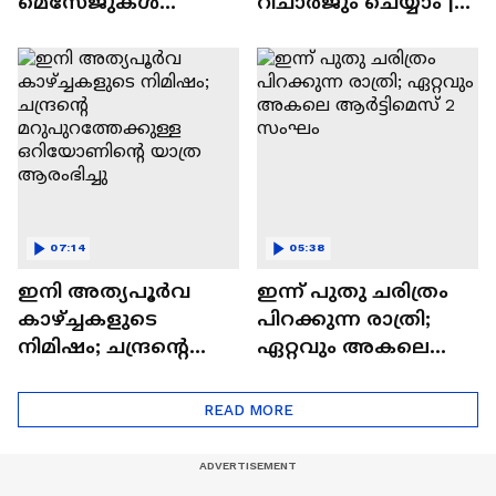
മെസേജുകള്‍
റീചാർജും ചെയ്യാം |
അപ്രത്യക്ഷമാകും |
WhatsApp Payments |
WhatsApp | Tech Talk
Tech Talk
07:14
05:38
ഇനി അത്യപൂര്‍വ
ഇന്ന് പുതു ചരിത്രം
കാഴ്ച്ചകളുടെ
പിറക്കുന്ന രാത്രി;
നിമിഷം; ചന്ദ്രന്റെ
ഏറ്റവും അകലെ
മറുപുറത്തേക്കുള്ള
ആര്‍ട്ടിമെസ് 2 സംഘം
ഒറിയോണിന്റെ യാത്ര
READ MORE
ആരംഭിച്ചു