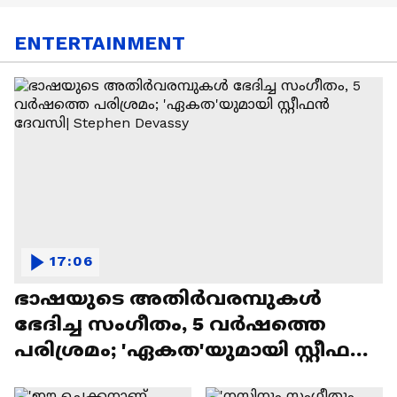
ENTERTAINMENT
17:06
ഭാഷയുടെ അതിർവരമ്പുകൾ
ഭേദിച്ച സംഗീതം, 5 വർഷത്തെ
പരിശ്രമം; 'ഏകത'യുമായി സ്റ്റീഫൻ
ദേവസി| Stephen Devassy