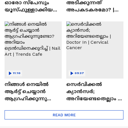
ഓരോ സ്‌പേസും
അടിക്കുന്നത്
യൂസ്ഫുള്ളാക്കിയ
അപകടകരമോ? |
വീട് | Nalla Veedu
Perfume
11:10
09:37
നിങ്ങൾ നെയിൽ
സെർവിക്കൽ
ആർട്ട് ചെയ്യാൻ
ക്യാൻസർ;
ആഗ്രഹിക്കുന്നുണ്ടോ
അറിയേണ്ടതെല്ലാം |
? അറിയാം
Doctor In | Cervical
ട്രെൻഡിനെക്കുറിച്ച് |
Cancer
READ MORE
Nail Art | Trends Cafe