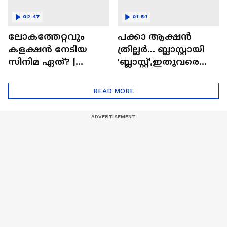
02:47
01:54
ലോകത്തേറ്റവും
പക്കാ ആക്ഷൻ
കളക്ഷൻ നേടിയ
ത്രില്ലർ... ബ്ലാസ്റ്റായി
സിനിമ ഏത്? |
'ബ്ലാസ്റ്റ്',ഇതുവരെയു
Highest Grossing
ള്ള കളക്ഷൻ
Movie
റിപ്പോർട്ട് പുറത്ത് |
READ MORE
Blast