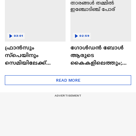
03:01
02:59
ഫ്രാൻസും
ഗോൾഡൻ ബോൾ
സ്പെയിനും
ആരുടെ
സെമിയിലേക്ക്
കൈകളിലെത്തും;
എത്തിയ പോരാട്ട
സൂപ്പർ താരങ്ങൾ
വഴി
തമ്മിൽ ഇഞ്ചോടിഞ്ച്
READ MORE
പോര്