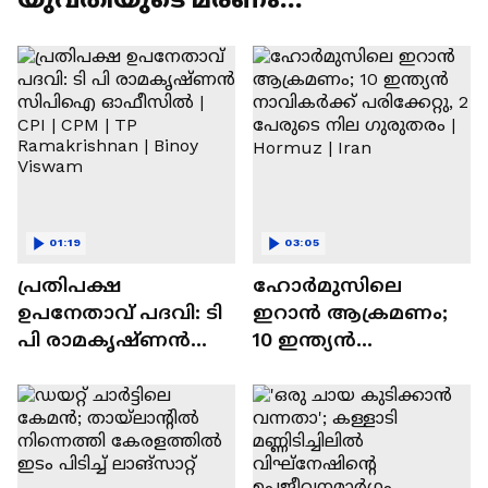
കൊലപാതകമെന്ന് കുടുംബം |
Pathanamthitta
01:19
03:05
പ്രതിപക്ഷ
ഹോർമുസിലെ
ഉപനേതാവ് പദവി: ടി
ഇറാൻ ആക്രമണം;
പി രാമകൃഷ്ണൻ
10 ഇന്ത്യൻ
സിപിഐ ഓഫീസിൽ
നാവികർക്ക്
| CPI | CPM | TP
പരിക്കേറ്റു, 2 പേരുടെ
Ramakrishnan | Binoy
നില ഗുരുതരം |
Viswam
Hormuz | Iran