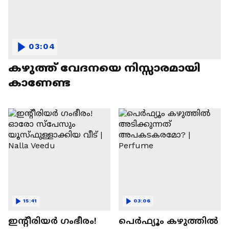
03:04
കഴുത്ത് വേദനയെ നിസ്സാരമായി
കാണേണ്ട
15:41
03:06
ഇന്റീരിയർ ഗംഭീരം!
പെർഫ്യൂം കഴുത്തിൽ