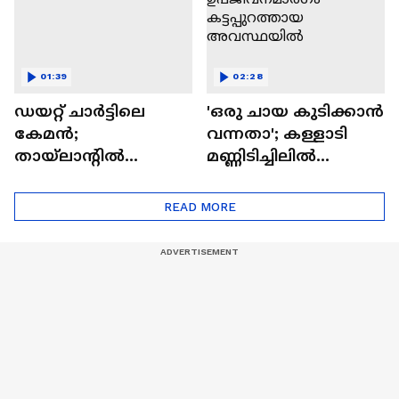
01:39
02:28
ഡയറ്റ് ചാര്‍ട്ടിലെ
'ഒരു ചായ കുടിക്കാൻ
കേമൻ;
വന്നതാ'; കള്ളാടി
തായ്‍ലാന്റിൽ
മണ്ണിടിച്ചിലിൽ
നിന്നെത്തി
വിഘ്നേഷിന്റെ
കേരളത്തിൽ ഇടം
ഉപജീവനമാർഗം
READ MORE
പിടിച്ച് ലാങ്സാറ്റ്
കട്ടപ്പുറത്തായ
അവസ്ഥയിൽ