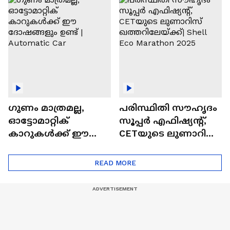
എസ്‍യുവികൾ
ഗുണം മാത്രമല്ല,
പരിസ്ഥിതി സൗഹൃദം
ഓട്ടോമാറ്റിക്
സൂപ്പർ എഫിഷ്യന്റ്,
കാറുകൾക്ക് ഈ
CETയുടെ ലുണാറിസ്
ദോഷങ്ങളും ഉണ്ട് |
ഖത്തറിലേയ്ക്ക്| Shell
Automatic Car
Eco Marathon 2025
READ MORE