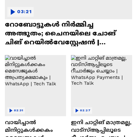
03:21
റോബോട്ടുകൾ നിർമ്മിച്ച
അത്ഭുതം; ചൈനയിലെ ചോങ്
ചിങ് റെയിൽവേസ്റ്റേഷൻ |
Chongqing Railway Station
02:31
02:27
വായിച്ചാൽ
ഇനി ചാറ്റിങ് മാത്രമല്ല,
മിനിറ്റുകൾക്കകം
വാട്‌സ്‌ആപ്പിലൂടെ