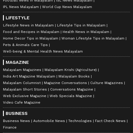
Football News in Malayalam
ISL News Malayalam
IPL News Malayalam
World Cup News Malayalam
LIFESTYLE
Lifestyle News in Malayalam
Lifestyle Tips in Malayalam
Food and Recipes in Malayalam
Health News in Malayalam
Home Decor Tips in Malayalam
Woman Lifestyle Tips in Malayalam
Pets & Animals Care Tips
Well-being & Mental Health News Malayalam
MAGAZINE
Malayalam Magazines
Malayalam Krishi (Agriculture)
India Art Magazine Malayalam
Malayalam Books
Malayalam Columnist
Magazine Conversations
Culture Magazines
Malayalam Short Stories
Conversations Magazine
Web Exclusive Magazine
Web Specials Magazine
Video Cafe Magazine
BUSINESS
Business News
Automobile News
Technologies
Fact Check News
Finance