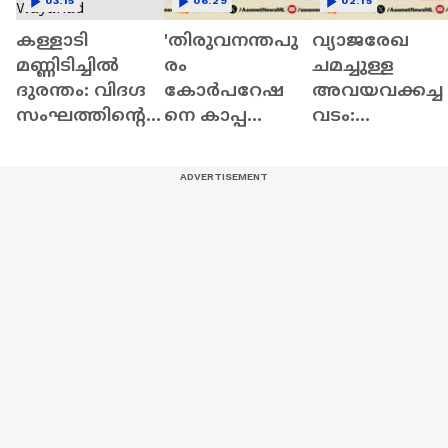
03:15
06:29
02:15
കള്ളാടി
'തിരുവനന്തപു
വ്യാജരേഖ
മണ്ണിടിച്ചിൽ
രം
ചമച്ചുള്ള
ദുരന്തം: വിദഗ്ദ
കോർപറേഷ
അവയവക്കച്ച
സംഘത്തിൻ്റെ
നെ കാപ്പ
വടം:
പരിശോധന
കോർപറേഷനാ
ലേക്‌ഷോറില
വൈകുന്നു |
ക്കി, മേയർ
രണ്ട്
Wayanad
പ്രവർത്തിക്കു
ഡോക്ടർമാർ
Landslide |
ന്നത്
ഇഡിക്ക്
Kalladi
ജനാധിപത്യ
മുന്നിൽ | Orga
വിരുദ്ധമായി' |
Transplant
BJP