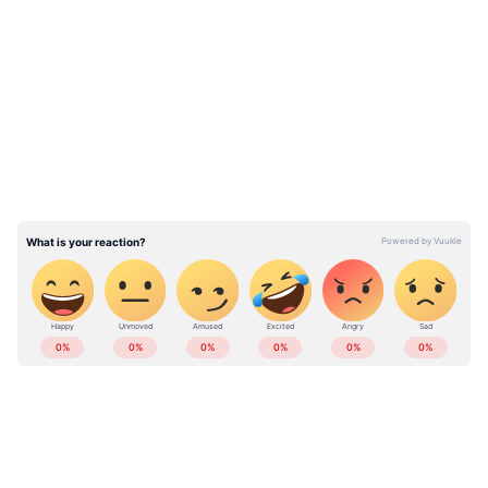
പൂർത്തിയാക്കാനുണ്ട് എന്ന് അറിയിച്ചതോടെ
LATEST VIDEOS
ഓഗസ്റ്റ് 14 വരെ സെബിക്ക് സമയം നീട്ടി നൽകി.
അന്തിമ തീയതി കഴിഞ്ഞു മൂന്നു മാസം
പിന്നിടുമ്പോഴും റിപ്പോർട്ട് സമർപ്പിക്കുന്നതിൽ
കാലതാമസം വരുത്തുകയാണെന്ന്
അഭിഭാഷകൻ വിശാൽ തിവാരി സമർപ്പിച്ച
ഹർജിയിൽ പറയുന്നു
അദാനിക്കെതിരായ അന്വേഷണം
പൂര്‍ത്തിയാക്കാന്‍ 15 ദിവസം കൂടി സമയം
ABOUT THE AUTHOR
ചോദിച്ച് സെബി
Web Desk
WD
Follow Us