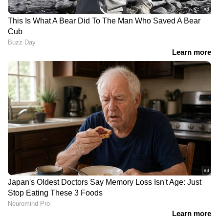
വരെ സബ്സിഡി
പ്രതിഷേധവുമായി എംവിഡി ഉദ്യോ​
ഗസ്ഥർ; ഡ്യൂട്ടിയിൽ നിന്ന്
വിട്ടുനിൽക്കും | MVD | Protest
കൊച്ചിയിൽ ചൂടുവെള്ളം വീണ്
പൊള്ളലേറ്റ് ചികിത്സയിലായിരുന്ന
കുഞ്ഞ് മരിച്ചു | Kochi