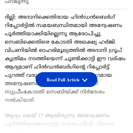
പറയുന്നു
ദില്ലി: അദാനിക്കെതിരായ ഹിൻഡൻബെർഗ്
റിപ്പോർട്ടിൽ സമയബന്ധിതമായി അന്വേഷണം
പൂർത്തിയാക്കിയില്ലെന്നു ആരോപിച്ചു
സെബിക്കെതിരെ കോടതി അലക്ഷ്യ ഹർജി.
വിപണിയിൽ ഓഹരിമൂല്യത്തിൽ അദാനി ഗ്രൂപ്
കൃത്രിമം നടത്തിയെന്ന് ചൂണ്ടിക്കാട്ടി ഈ വര്ഷം
ആദ്യമാണ് ഹിൻഡൻബർഗിന്റെ റിപ്പോർട്ട്
പുറത്ത് വരുന്നത്. റിപ്പോർട്ടിൽ സമഗ്രമായ
Read Full Article
അന്വേഷണം നടത്താൻ മാർച്ചിലാണ്‌
സുപ്രീംകോടതി സെബിയ്ക്ക് നിർദേശം
നൽകിയത്.
ആദ്യം മെയ് 17 ആയിരുന്നു അന്വേഷണം
പൂർത്തിയാക്കാനുള്ള സമയപരിധി. വിദേശ
കമ്പനികളിലെ അടക്കം അന്വേഷണം