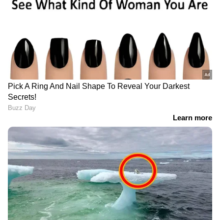
Related Articles
എൽപിജി ഉപഭോക്താക്കളുടെ ഏജൻസി
മാറ്റാൻ എണ്ണ കമ്പനികൾക്ക്
അധികാരമുണ്ടെന്ന് ഹൈക്കോടതി
ഒരു രക്ഷയുമില്ല! സ്വർണത്തിന്റെ ട്രെന്റ്
മുകളിലേക്ക് തന്നെ,
മണിക്കൂറുകൾക്കുള്ളിൽ കൂടിയത് 1160
രൂപ