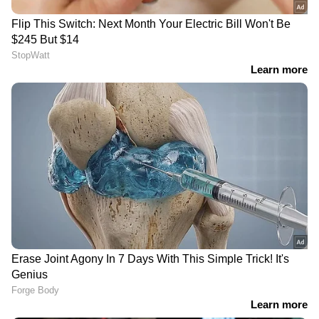
DOWNLOAD APP
RECOMMENDED STORIES
എൽപിജി
ഇന്ത്യ- യുകെ സ്വതന്ത്ര
ഉപഭോക്താക്കളുടെ
വ്യാപാര കരാര്‍: