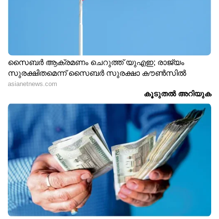
LATEST VIDEOS
അതിഥി തൊഴിലാളികളെ
ബന്ദിയാക്കി ഫോണും പണവും
കവര്‍ന്ന സംഭവം; പ്രതികള്‍
പിടിയില്‍
ഏഴ് മാസം മുമ്പ് 20 പവൻ സ്വർണ്ണം
മോഷണം പോയ കേസിലെ
രണ്ടാമത്തെ പ്രതിയും പിടിയിൽ |
Theft | Arrest