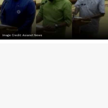
Image Credit:
Asianet News