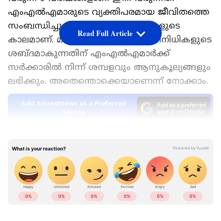
എംഎൽഎമാരുടെ വ്യക്തിപരമായ ജീവിതത്തെ
സംബന്ധിച്ചും ഇനി ഒരുപാട് മാറ്റങ്ങളുടെ
Read Full Article
കാലമാണ്. മണ്ഡലങ്ങളിൽ ജനപ്രതിനിധികളുടെ
ശബ്ദമാകുന്നതിന് എംഎൽഎമാ‍ർക്ക്
സ‍ർക്കാ‍രിൽ നിന്ന് ശമ്പളവും ആനുകൂല്യങ്ങളും
ലഭിക്കും. അതെന്തൊക്കെയാണെന്ന് നോക്കാം.
Add Asianetnews as a Preferred
Source
എംഎൽഎമാ‍ർക്ക് അടിസ്ഥാന ശമ്പളമായി
2000 രൂപയാണ് ലഭിക്കുക. മാസാമാസം മണ്ഡല
അലവൻസ് ആയി 25000 രൂപയും ലഭിക്കും.
ടെലിഫോൺ അലവൻസ് ആയി 11,000 രൂപയും
ഇൻഫ‍‌ർമേഷൻ അലവൻസ് ആയി 4000
രൂപയും സ‍ർക്കാ‍‌ർ അനുവദിച്ചിട്ടുണ്ട്. ഇത്