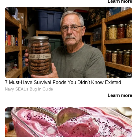
മാത്രമാണ് ഈ സംസ്ഥാനങ്ങളിൽ
എംഎൽഎമാരുടെ ശമ്പളം. ഡൽഹി, മധ്യപ്രദേശ്
എന്നിവിടങ്ങളിൽ 2,10,00 രൂപയും, ബിഹാറിൽ
1,65,000 രൂപയും, മഹാരാഷ്ട്ര 1,60,000
രൂപയുമാണ് ലഭിക്കുന്നത്.
LATEST VIDEOS
ABOUT THE AUTHOR