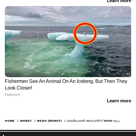
HOME
MONEY
NEWS (MONEY)
ടെലിഫോൺ അലവൻസ് 11000 രൂപ, അതിഥി സൽക്കാ‍രത്തിന് 8000 രൂപ; എംഎൽഎമാരുടെ ശമ്പളവും ആനുകൂല്യങ്ങളും അറിയാം