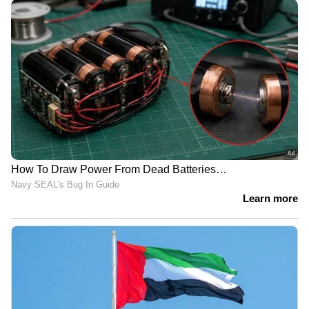
ഏജൻസി മാറ്റാൻ എണ്ണ
യാഥാർത്ഥ്യമാക്കാൻ
കമ്പനികൾക്ക്
തിടുക്കം കൂട്ടി യുകെ
അധികാരമുണ്ടെന്ന്
സ്‌കോച്ച് വിസ്‌കി
ഹൈക്കോടതി
അസോസിയേഷന്‍
ഒറ്റ ഓർഡറിന് 44 രൂപ
തായ്ലന്‍ഡിലേക്ക്
വരെ കൂടും! ഓൺലൈൻ
പറക്കാന്‍ പ്ലാനുണ്ടോ?
ഭക്ഷണം വാങ്ങുന്നത് ഇനി
വലിയ മാറ്റം വരുന്നു; ഫ്രീ
സാധാരണക്കാർക്ക്
വിസ കാലാവധി
താങ്ങില്ല?
പകുതിയായി കുറക്കും,
സഞ്ചാരികള്‍ക്ക് തിരിച്ചടി