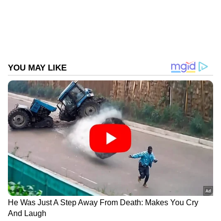
കൂടാതെ അതിഥി സൽക്കാ‍ര അലവൻസ് ആയി
8000 രൂപ എംഎൽഎമാ‍രുടെ
കീശയിലേക്കെത്തും. മാസം തോറും
യാത്രാബത്തയായി 2000 രൂപയും ഉണ്ട്.
ഇങ്ങനെ, ആകെ ഒരു എംഎൽഎക്ക് ഒരു
മാസം ശമ്പളമായി ലഭിക്കുക 70,000 രൂപയാണ്.
ഇനി, ഇത് കൂടാതെ കേരളത്തിലോ മറ്റു
സംസ്ഥാനങ്ങളിലോ പോകുന്നതിന് പെട്രോൾ
അലവൻസായി കിലോമിറ്ററിന് 10 രൂപ വെച്ചും
ലഭിക്കും. കെഎസ്ആർടിസിയിൽ സൗജന്യ
യാത്ര, 40 ലക്ഷം രൂപയുടെ അപകട
ഇൻഷ്വറൻസും, സ്റ്റാഫ് അലവൻസായി 20,000
രൂപയും, പലിശ രഹിത വാഹന ലോണുകൾ
എന്നിവയാണ് ലഭിക്കുക.