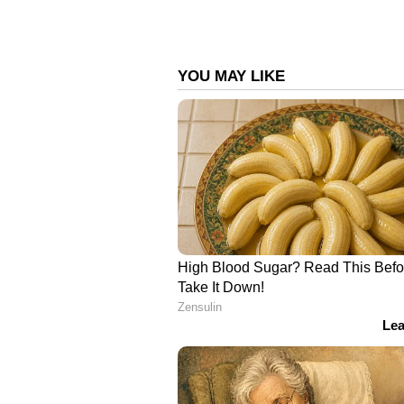
രേഖപ്പെടുത്തിയത്. വലിയ വരുമാന
വിപണി വിദഗ്ധരെ കുഴപ്പിച്ചത്.
കണക്കുകളിലെ കള്ളക്കളി: സം
രാജേഷ് എക്സ്പോര്‍ട്സിന്റെ കണക
ഇന്നലെയോ തുടങ്ങിയതല്ല. 2014-ല്‍
ലൈഫ്'ഇത് സംബന്ധിച്ച് വിശദമായ ഒരു റി
കോടിയിലധികം രൂപയുടെ വാര്‍ഷിക 
വളരെ വിചിത്രമായിരുന്നു.
31,000 കോടി രൂപ വരുമാനമുള്ളപ്പോള
രൂപ മാത്രമായിരുന്നു! വില്‍പ്പ
രൂപ മാത്രം. പ്ലാന്റ്, മെഷിനറി എന്നി
ആസ്തികളും ബിസിനസിന്റെ വലുപ്പവ
ചെറുതായിരുന്നു.മറ്റൊരു പ്രധാന
രൂപയുടെ പണവും ബാങ്ക് ബാലന്‍സുമ