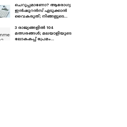
ചെറുപ്പമാണോ? ആരോഗ്യ
ഇന്‍ഷുറന്‍സ് എടുക്കാന്‍
വൈകരുത്; നിങ്ങളുടെ
സമ്പാദ്യം സംരക്ഷിക്കാന്‍
ഈ കാര്യങ്ങള്‍
3 രാജ്യങ്ങളിൽ 104
അറിഞ്ഞിരിക്കാം
മത്സരങ്ങൾ; മലയാളിയുടെ
ലോകകപ്പ് പ്രേമം
വാനോളം, വൻ
യാത്രാച്ചെലവും വിസയും
വെല്ലുവിളികൾ