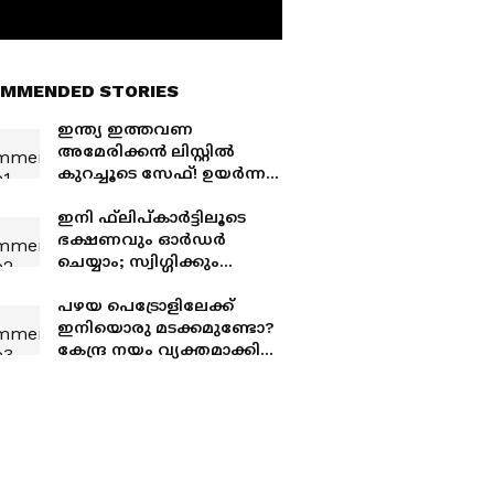
MMENDED STORIES
ഇന്ത്യ ഇത്തവണ
അമേരിക്കൻ ലിസ്റ്റിൽ
കുറച്ചൂടെ സേഫ്! ഉയർന്ന
നിരക്കിൽ നിന്ന് ഇന്ത്യ
തടിതപ്പിയത് എങ്ങനെ?
ഇനി ഫ്‌ലിപ്കാര്‍ട്ടിലൂടെ
എന്താണ് സെക്ഷൻ 301
ഭക്ഷണവും ഓര്‍ഡര്‍
പ്രോബ് ?
ചെയ്യാം; സ്വിഗ്ഗിക്കും
സൊമാറ്റോയ്ക്കും പുതിയ
വെല്ലുവിളിയുമായി കമ്പനി
പഴയ പെട്രോളിലേക്ക്
ഇനിയൊരു മടക്കമുണ്ടോ?
കേന്ദ്ര നയം വ്യക്തമാക്കി
കേന്ദ്രമന്ത്രി സുരേഷ്
ഗോപി