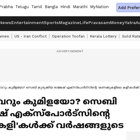
Prabha
Telugu
Tamil
Bangla
Hindi
Marathi
MyNation
Add Prefer
News
Entertainment
Sports
Magazine
Life
Pravasam
Money
Yatra
A
ames
US - Iran Conflict
Operation Toofan
Kerala Lottery
Gold Rat
െറും കുമിളയോ? സെബി കുരുക്കിയ രാജേഷ് എക്സ്പോര്‍ട്സിന്റെ 'കണക്കുകളിലെ കളി'കള്‍ക്ക് 
 വെറും കുമിളയോ? സെബി
് എക്സ്പോര്‍ട്സിന്റെ
ി'കള്‍ക്ക് വര്‍ഷങ്ങളുടെ