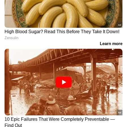
DOWNLOAD APP
മിതമായ നിരക്കിൽ സമഗ്രമായ കവറേജ്
ലഭിക്കുമെന്നതിനാൽതന്നെ പലരും അവരുടെ
30-കളിൽ ആരോഗ്യ ഇൻഷുറൻസ്
തിരഞ്ഞെടുക്കാൻ തുടങ്ങുന്നു. പോളിസി ഉടമ