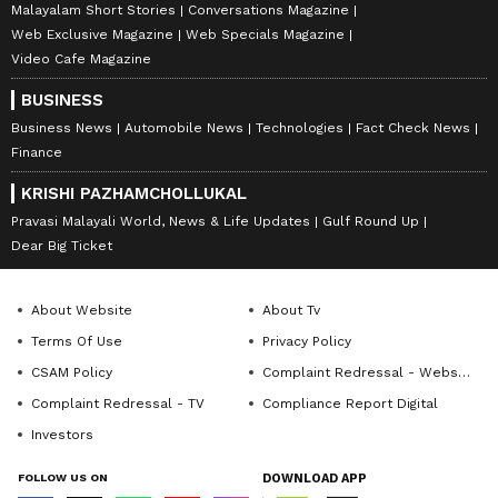
Malayalam Short Stories
Conversations Magazine
Web Exclusive Magazine
Web Specials Magazine
Video Cafe Magazine
BUSINESS
Business News
Automobile News
Technologies
Fact Check News
Finance
KRISHI PAZHAMCHOLLUKAL
Pravasi Malayali World, News & Life Updates
Gulf Round Up
Dear Big Ticket
About Website
About Tv
Terms Of Use
Privacy Policy
CSAM Policy
Complaint Redressal - Website
Complaint Redressal - TV
Compliance Report Digital
Investors
FOLLOW US ON
DOWNLOAD APP