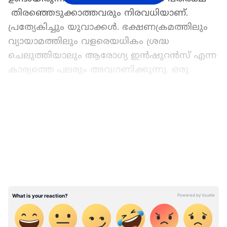
തിരഞ്ഞെടുക്കാത്തവരും നിരവധിയാണ്.
പ്രത്യേകിച്ചും യുവാക്കൾ. ഭക്ഷണക്രമത്തിലും
വ്യായാമത്തിലും വളരെയധികം ശ്രദ്ധ
ചെലുത്തിയാലും ആരോഗ്യ ഇൻഷുറൻസ് എന്ന
കാര്യത്തെ പലരും അവഗണിക്കുന്നു. ഒരു
കുടുംബത്തിൽ ഒരാൾക്കെങ്കിലും ആരോഗ്യ
പരിരക്ഷയുള്ള 41 ശതമാനം കുടുംബം മാത്രമേ
LATEST VIDEOS
രാജ്യത്തുള്ളൂ.
ഇന്ത്യയിൽ ആരോഗ്യ ഇൻഷുറൻസ്
സ്വീകരിക്കപ്പെടുന്നത് മന്ദഗതിയിലാണ്.
ആരോഗ്യ പരിരക്ഷകളെയും പ്രീമിയങ്ങളെയും
കുറിച്ചുള്ള അപര്യാപ്തമായ അറിവ് ഉൾപ്പെടെ
നിരവധി ഘടകങ്ങൾ ഇതിന് കാരണമാണ്.
ആരോഗ്യ ഇൻഷുറൻസ് എടുക്കുന്നതിന്റെ
നേട്ടങ്ങൾ പലരും ശരിയായി പരിഗണിക്കുന്നില്ല.