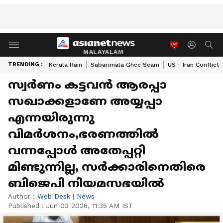
MALAYALAM
TRENDING :
Kerala Rain
Sabarimala Ghee Scam
US - Iran Conflict
സ്വർണം കട്ടവൻ ആരപ്പാ
സഖാക്കളാണേ അയ്യപ്പാ
എന്നയിരുന്നു
വിമർശനം,ഭരണത്തിൽ
വന്നപ്പോൾ അതേപ്പറ്റി
മിണ്ടുന്നില്ല, സർക്കാരിനെതിരെ
ബിജെപി നിയമസഭയിൽ
Author :
Web Desk
|
News
Published :
Jun 03 2026, 11:35 AM IST