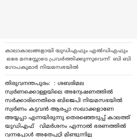
കാലാകാലങ്ങളായി യുഡിഎഫും എല്‍ഡിഎഫും
ഒരേ മനസ്സോടെ പ്രവർത്തിക്കുന്നുവെന്ന് ബി ബി
ഗോപകുമാർ നിയമസഭയില്‍
തിരുവനന്തപുരം: : ശബരിമല
സ്വർണക്കൊള്ളയിലെ അന്വേഷണത്തില്‍
സർക്കാരിനെതിരെ ബിജെപി നിയമസഭയിൽ
സ്വർണം കട്ടവൻ ആരപ്പാ സഖാക്കളാണേ
അയ്യപ്പാ എന്നയിരുന്നു തെരഞ്ഞെടുപ്പ് കാലത്ത്
യുഡിഎഫ് വിമർശനം എന്നാല്‍ ഭരണത്തിൽ
വന്നപ്പോൾ അതേപ്പറ്റി മിണ്ടുന്നില്ല