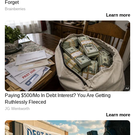
RECOMMENDED STORIES
കേരളത്തെ മികച്ച ജിസിസി
വിഎസിന് പകരം വിഎസ്
കേന്ദ്രമാക്കുക ലക്ഷ്യമെന്ന്
മാത്രം, അനുസ്മരിച്ച്
മന്ത്രി കുഞ്ഞാലിക്കുട്ടി;
പിണറായി; ദില്ലി
ഇൻഫോപാർക്കും
സമരത്തിൽ കേന്ദ്രത്തിന്
എഎൻഎസ്ആറും തമ്മിൽ
വിമർശനം,
ധാരണാപത്രം കൈമാറി
'കേന്ദ്രത്തിനെതിരെ
യുഡിഎഫ് സർക്കാർ
അരയക്ഷരം മിണ്ടുന്നില്ല'