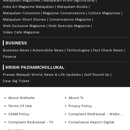
Malayalam Magazines
Malayalam Krishi (Agriculture)
India Art Magazine Malayalam
Malayalam Books
Malayalam Columnist
Magazine Conversations
Culture Magazines
Malayalam Short Stories
Conversations Magazine
Web Exclusive Magazine
Web Specials Magazine
Video Cafe Magazine
BUSINESS
Business News
Automobile News
Technologies
Fact Check News
Finance
KRISHI PAZHAMCHOLLUKAL
Pravasi Malayali World, News & Life Updates
Gulf Round Up
Dear Big Ticket
About Website
About Tv
Terms Of Use
Privacy Policy
CSAM Policy
Complaint Redressal - Website
Complaint Redressal - TV
Compliance Report Digital