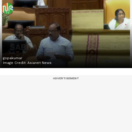
gopakumar
Image Credit:
Asianet News