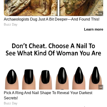
LATEST VIDEOS
മാതൃക ചോദ്യങ്ങൾ അതേപടി
പരീക്ഷയ്ക്ക്; ആരോഗ്യ
സര്‍വകലാശാല MBBS പരീക്ഷയിൽ
ഗുരുതര വീഴ്ച
ഗൗതം കൃഷ്ണനായി തെരച്ചിൽ;
നാവികസേനയുടെ ഐഎൻഎസ്
കൽപ്പേനി നീണ്ടകരയിൽ | Kollam |
Indian Navy