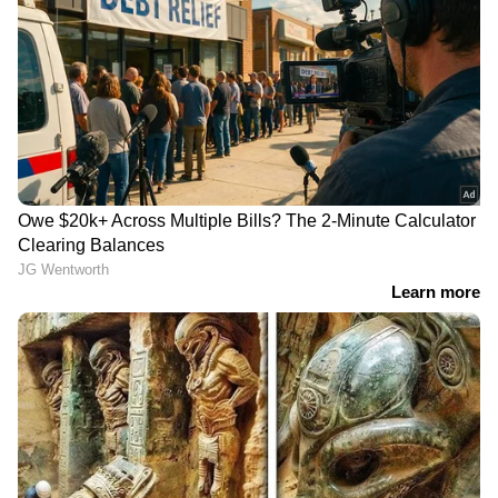
മലയാളികൾക്ക്
രാഹുൽ ഗാന്ധിയെ
ഓണസമ്മാനം; ബംഗളൂരു
വലിച്ചിഴച്ചതും പ്രിയങ്ക
– എറണാകുളം സ്‌പെഷ്യൽ
ഗാന്ധിയെ പുരുഷ
ട്രെയിൻ ഓഗസ്റ്റ് 10 മുതൽ
പൊലീസ് തടഞ്ഞതും
എംപിമാരോടുള്ള
കയ്യേറ്റവും
അംഗീകരിക്കാനാകില്ല, ദില്ലി
പൊലീസിനെതിരെ
മുഖ്യമന്ത്രി