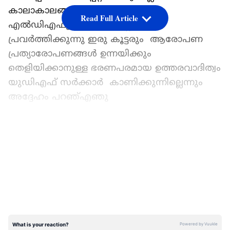
കാലാകാലങ്ങളായി യുഡിഎഫും
Read Full Article
എല്‍ഡിഎഫും ഒരേ മനസ്സോടെ
പ്രവർത്തിക്കുന്നു ഇരു കൂട്ടരും ആരോപണ
പ്രത്യാരോപണങ്ങൾ ഉന്നയിക്കും
തെളിയിക്കാനുള്ള ഭരണപരമായ ഉത്തരവാദിത്വം
യുഡിഎഫ് സര്‍ക്കാര്‍ കാണിക്കുന്നില്ലെന്നും
അദ്ദേഹം പറഞ്എഞു
CMRL വിഷയത്തിൽ മുഖ്യമന്ത്രിയുടെ നിലപാട്
LATEST VIDEOS
എന്താണെന്നും അദ്ദേഹം ചോദിച്ചു
നിലപാടുകളുടെ രാജകുമാരൻ എന്നാണ്
മുഖ്യമന്ത്രിയെ വിശേഷിപ്പിക്കുന്നത് CMRL -
ഡയറിയിൽ ഉള്ള പേരുകളിലേക്കും
അന്വേഷണം നീളണമെന്ന ആവശ്യം ശക്തമാണ്
നിലപാടുകളുടെ രാജകുമാരൻ ഈ
വിഷയത്തിൽ നിലപാട് അറിയിക്കുന്നത്