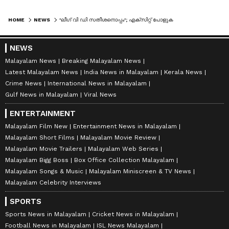
HOME
NEWS
'ലീഗ് വി ഡി സതീശനൊപ്പം'; എക്സിറ്റ് പോളുകളിൽ ലഭിച്ച പിന്തുണ ആളുകളുടെ അഭിപ്രായം, മുഖ്യമന്ത്രി പദത്തിലും ജനവികാരം പരി​ഗണിക്കുമെന്ന് സാദിഖലി തങ്ങൾ
NEWS
Malayalam News
Breaking Malayalam News
Latest Malayalam News
India News in Malayalam
Kerala News
Crime News
International News in Malayalam
Gulf News in Malayalam
Viral News
ENTERTAINMENT
Malayalam Film New
Entertainment News in Malayalam
Malayalam Short Films
Malayalam Movie Review
Malayalam Movie Trailers
Malayalam Web Series
Malayalam Bigg Boss
Box Office Collection Malayalam
Malayalam Songs & Music
Malayalam Miniscreen & TV News
Malayalam Celebrity Interviews
SPORTS
Sports News in Malayalam
Cricket News in Malayalam
Football News in Malayalam
ISL News Malayalam