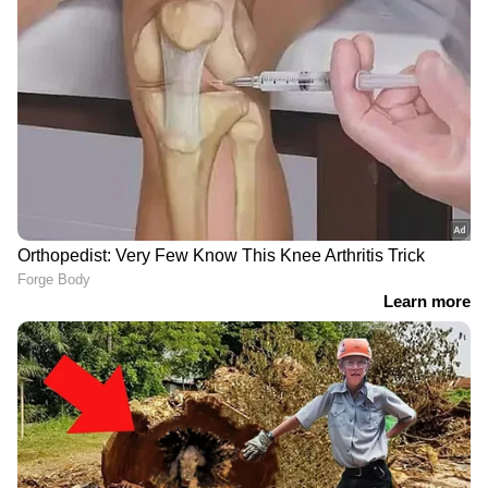
എയർ ഇന്ത്യ വിമാനം
ചരിത്രപരമായ മാതൃക
ആകാശച്ചുഴിയിൽപെട്ട
തീര്‍ത്ത് ഹരിതകര്‍മ സേന,
സംഭവം: ഡിജിസിഎക്ക്
കഴിഞ്ഞ സാമ്പത്തിക
പരാതി നൽകി
വര്‍ഷം മാത്രം ശേഖരിച്ചത്
യാത്രക്കാരൻ; സമഗ്ര
36107 മെട്രിക് ടണ്‍
അന്വേഷണം വേണമെന്ന്
അജൈവ മാലിന്യം
ആവശ്യം