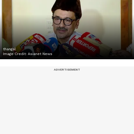
thangal
Image Credit:
Asianet News