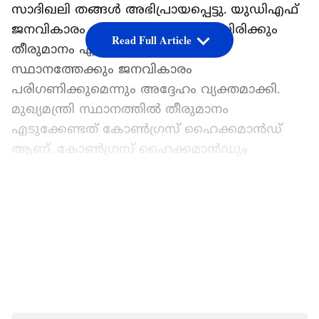
സാദിഖലി തങ്ങൾ അഭിപ്രായപ്പെട്ടു. യുഡിഎഫ്
ജനവികാരം പരിഗണിച്ച് തന്നെയായിരിക്കും
Read Full Article
തീരുമാനം എടുക്കുക. മുഖ്യമന്ത്രി
സ്ഥാനത്തേക്കും ജനവികാരം
പരിഗണിക്കുമെന്നും അദ്ദേഹം വ്യക്തമാക്കി.
മുഖ്യമന്ത്രി സ്ഥാനത്തിൽ തീരുമാനം
എടുക്കേണ്ടത് കോൺ​ഗ്രസ് ഹൈക്കമാൻഡ്
ആണ്. കോൺ​ഗ്രസ് ഹൈക്കമാൻഡും
ജനവികാരം മാനിച്ചായിരിക്കും തീരുമാനം
എടുക്കുക. അവരും കാര്യങ്ങൾ
LATEST VIDEOS
മനസ്സിലാക്കുന്നവരാണല്ലോയെന്നും സാദിഖലി
ശിഹാബ്‌ തങ്ങൾ വ്യക്തമാക്കി. അർഹതപ്പെട്ടത്
ലീ​ഗിന് ലഭിക്കും. ലീഗിന്റെ അജണ്ട
നിശ്ചയിക്കുന്നത് ലീഗ് തന്നെയാണെന്നും
പുറത്തുള്ളവരാരും ലീഗിന്റെ അജണ്ട
നിശ്ചയിക്കാറില്ലെന്നും സാദിഖലി തങ്ങൾ