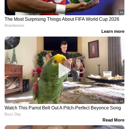
എല്ലാം ഒരൊറ്റ സ്ഥലത്ത്. ഏത് സമയത്തും,
എവിടെയും വിശ്വസനീയമായ വാർത്തകൾ
ലഭിക്കാൻ
Asianet News Malayalam
RECOMMENDED STORIES