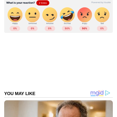
കൂട്ടിച്ചേർത്തു.
ABOUT THE AUTHOR
Sumam Thomas
ST
17 വർഷമായി മാധ്യമപ്രവർത്തനരം​ഗത്ത് ജോലി.
വിവിധ ഓൺലൈൻ മീഡിയകളിലും മാ​ഗസിനുകളിലും
ജോലി ചെയ്തു. 2018 ൽ ഏഷ്യാനെറ്റ് ന്യൂസ്
ഓൺലൈനിൽ ജോയിൻ ചെയ്തു. ഇപ്പോൾ സീനിയർ
വി.ഡി. സതീശൻ
സബ് എ‍ഡിറ്റർ
സാദിഖലി ശിഹാബ് തങ്ങൾ
Follow Us