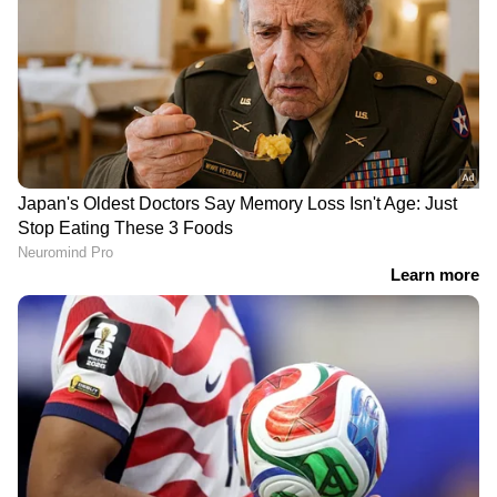
DOWNLOAD APP
ഇന്ത്യയിലെയും ലോകമെമ്പാടുമുള്ള എല്ലാ
Malayalam News
അറിയാൻ എപ്പോഴും
ഏഷ്യാനെറ്റ് ന്യൂസ് മലയാളം വാർത്തകൾ.
Malayalam News Live
എന്നിവയുടെ
തത്സമയ അപ്‌ഡേറ്റുകളും ആഴത്തിലുള്ള
വിശകലനവും സമഗ്രമായ റിപ്പോർട്ടിംഗും —