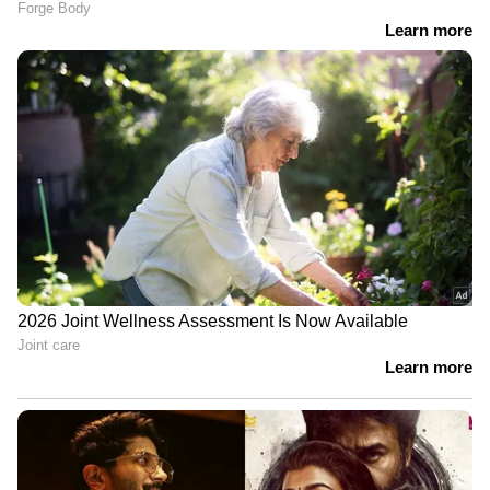
Web Desk
WD
വയനാട് ദുരന്തം
വി ഡി സതീശൻ
Published :
Apr 19 2026, 11:18 AM IST
Follow Us