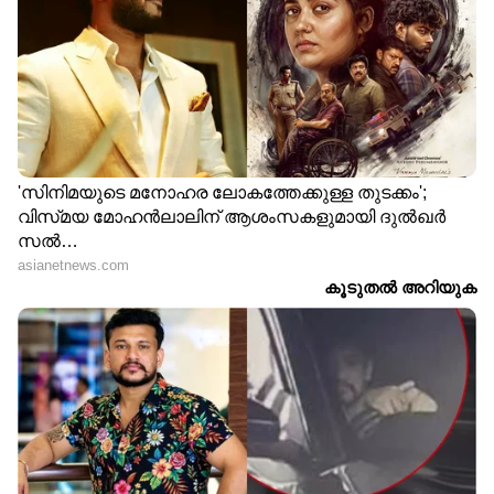
DOWNLOAD APP
RECOMMENDED STORIES
മലയിടം തുരുത്തിലെ
ബെംഗളൂരുവിൽ മലയാളി
പൊലീസ് നടപടി; സിപിഎം
യുവതി ബലാത്സംഗത്തിന്
നേതാക്കളും
ഇരയായതായി പരാതി;