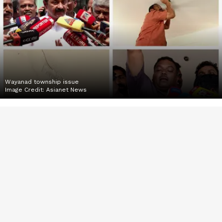
Wayanad township issue
Image Credit:
Asianet News