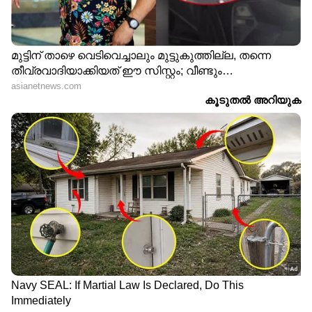
താമസക്കാരും ഉൾപ്പെടെ
ബത്തേരി
50 പേർക്കെതിരെ കേസ്
സ്വദേശിക്കെതിരെ കേസ്,
കേസെടുക്കാൻ
തയ്യാറാകാതെ പൊലീസ്
മലയിടം തുരുത്തിലെ
പെരിയ ഇരട്ടക്കൊലപാതക
പൊലീസ് നടപടി; രാഷ്ട്രീയ
കേസ്; പരോളിനെതിരെ
വിഷയമാക്കാൻ സിപിഎം,
ശരത് ലാലിൻ്റെ കുടുംബം,
പി രാജീവ് പങ്കെടുക്കുന്ന
കല്യോട്ട് മേഖലയിൽ
പ്രതിഷേധ പരിപാടി ഇന്ന്
പൊലീസ് സുരക്ഷ
ശക്തമാക്കി