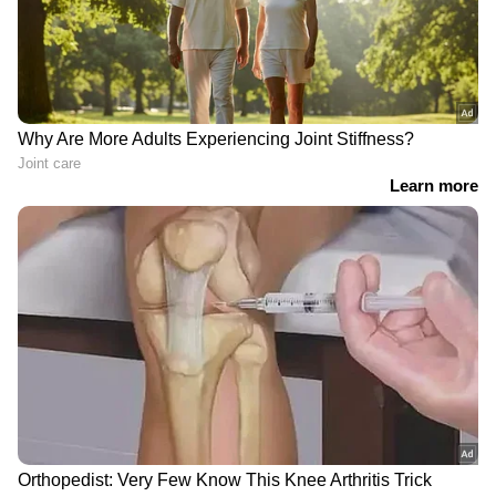
ഇന്ത്യയിലെയും ലോകമെമ്പാടുമുള്ള എല്ലാ
Malayalam News
അറിയാൻ എപ്പോഴും
ഏഷ്യാനെറ്റ് ന്യൂസ് മലയാളം വാർത്തകൾ.
Malayalam News Live
എന്നിവയുടെ
തത്സമയ അപ്‌ഡേറ്റുകളും ആഴത്തിലുള്ള
വിശകലനവും സമഗ്രമായ റിപ്പോർട്ടിംഗും —
എല്ലാം ഒരൊറ്റ സ്ഥലത്ത്. ഏത് സമയത്തും,
എവിടെയും വിശ്വസനീയമായ വാർത്തകൾ
ലഭിക്കാൻ
Asianet News Malayalam
ABOUT THE AUTHOR