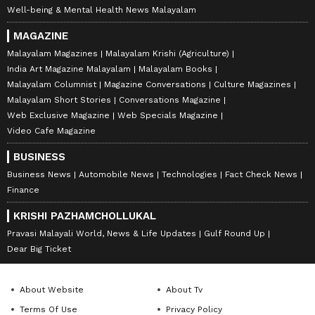
Well-being & Mental Health News Malayalam
MAGAZINE
Malayalam Magazines
Malayalam Krishi (Agriculture)
India Art Magazine Malayalam
Malayalam Books
Malayalam Columnist
Magazine Conversations
Culture Magazines
Malayalam Short Stories
Conversations Magazine
Web Exclusive Magazine
Web Specials Magazine
Video Cafe Magazine
BUSINESS
Business News
Automobile News
Technologies
Fact Check News
Finance
KRISHI PAZHAMCHOLLUKAL
Pravasi Malayali World, News & Life Updates
Gulf Round Up
Dear Big Ticket
About Website
About Tv
Terms Of Use
Privacy Policy