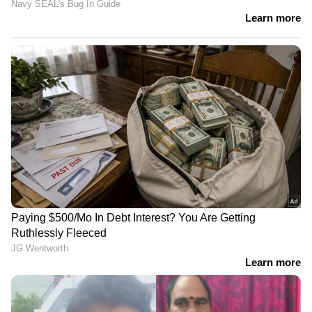
LATEST VIDEOS
ഉത്തരേന്ത്യയിൽ ശക്തമായ മഴ
തുടരുന്നു, അസമിൽ മരണം 97;
ബ്രഹ്മപുത്രയും പോഷക നദികളും
കരകവിഞ്ഞൊഴുകി
'മുട്ടിന് താഴെ വെടിവെച്ചാലും
മുട്ടുകുത്തില്ല'; പൊലീസ് തെരച്ചിൽ
തുടരുന്നതിനിടെ വീണ്ടും അർജുൻ
ആയങ്കി