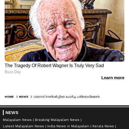
HOME
NEWS
വയനാട് ടൗണ്‍ഷിപ്പിലെ ചോര്‍ച്ച പരിശോധിക്കേണ്ടത് മന്ത്രിയല്ല,എഞ്ചിനീയര്‍മാരാണ്, തെരഞ്ഞെടുപ്പിന് മുമ്പ് നടത്തിയത് ഉദ്ഘാടന നാടകം:വി ഡി സതീശന്‍
NEWS
Malayalam News
Breaking Malayalam News
Latest Malayalam News
India News in Malayalam
Kerala News