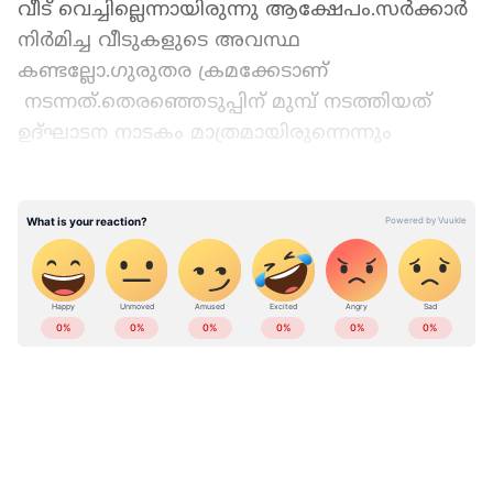
വീട് വെച്ചില്ലെന്നായിരുന്നു ആക്ഷേപം.സർക്കാർ
നിര്‍മിച്ച വീടുകളുടെ അവസ്ഥ
കണ്ടല്ലോ.ഗുരുതര ക്രമക്കേടാണ്
നടന്നത്.തെരഞ്ഞെടുപ്പിന് മുമ്പ് നടത്തിയത്
ഉദ്ഘാടന നാടകം മാത്രമായിരുന്നെന്നും
അദ്ദേഹം പറഞ്ഞു. ജനങ്ങളെ സര്‍ക്കാര്‍
കബളിപ്പിച്ചു. തെരഞ്ഞെടുപ്പ് പ്രചരണം
ആയിരുന്നു ലക്ഷ്യം വെച്ചത് വയനാട്
പുനരധിവാസത്തില്‍ : സർക്കാർ നടത്തിയത്
കാപട്യം ആണെന്നും സതീശന്‍ പറഞ്ഞു
Add Asianetnews as a Preferred
Source
വയനാട് ടൗൺഷിപ്പ് വീടുകളിൽ വിള്ളൽ
കണ്ടെത്തിയ സംഭവത്തിൽ വിവാദം തുടരുന്നു .
റവന്യൂ മന്ത്രി രാജൻ വീടുകൾ പരിശോധിച്ചതും