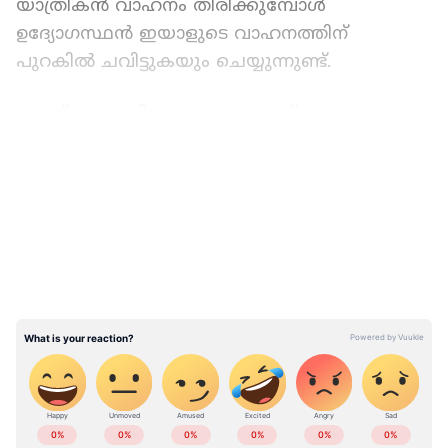
യാത്രികൻ വാഹനം തിരിക്കുമ്പോൾ
ഉദ്യോഗസ്ഥൻ ഇയാളുടെ വാഹനത്തിന്
പുറകിൽ ചവിട്ടുകയും ചെയ്യുന്നുണ്ട്.
റോങ് സൈഡിലൂടെ വന്നുവെന്ന് മാത്രമല്ല,
ബൈക്ക് യാത്രക്കാര്‍ ഹെൽമെറ്റും
LATEST VIDEOS
ധരിച്ചിരുന്നില്ല. ചൊവ്വാഴ്ച രാവിലെ ബാതാ
ചൗക്കിലാണ് സംഭവം നടന്നത്. അതേസമയം
സംഭവത്തിന്റെ ദൃശ്യങ്ങൾ സോഷ്യൽ
മീഡിയയിൽ വൈറലായതോടെ അന്വേഷണം
ആരംഭിച്ചുവെന്ന് പൊലീസ് ഉന്നത ഉദ്യോഗസ്ഥര്‍
അറിയിച്ചു.
അന്വേഷണത്തിന് ഉത്തരവിട്ടിട്ടുണ്ട്.
വീഡിയോയിലുള്ള പൊലീസുകാരനെ
ഇന്ത്യയിലെയും ലോകമെമ്പാടുമുള്ള എല്ലാ
സഹപ്രവര്‍ത്തകര്‍ തിരിച്ചറിഞ്ഞിട്ടുണ്ട്. കോടാലി