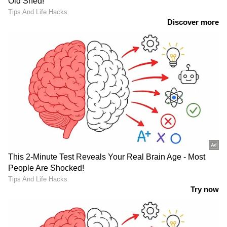
Read More : നിശബ്ദതയെ
കഠിനാധ്വാനത്തിലുടെ മറികടന്ന പോസ്റ്റ്
വുമൺ, വിസ്മയമായി മെറിൻ