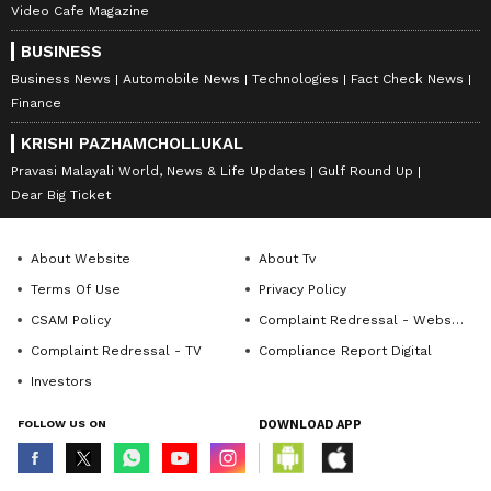
Video Cafe Magazine
BUSINESS
Business News
Automobile News
Technologies
Fact Check News
Finance
KRISHI PAZHAMCHOLLUKAL
Pravasi Malayali World, News & Life Updates
Gulf Round Up
Dear Big Ticket
About Website
About Tv
Terms Of Use
Privacy Policy
CSAM Policy
Complaint Redressal - Website
Complaint Redressal - TV
Compliance Report Digital
Investors
FOLLOW US ON
DOWNLOAD APP