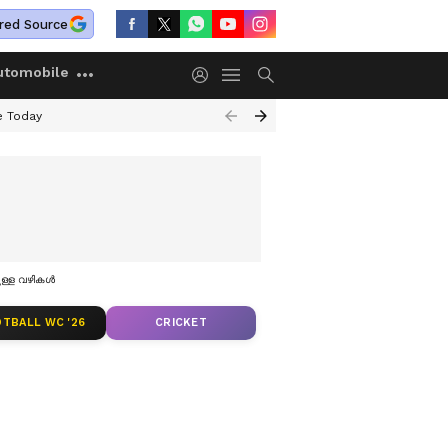
red Source
utomobile
e Today
്ള വഴികള്‍
TBALL WC '26
CRICKET