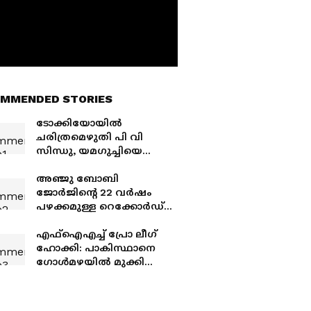
MMENDED STORIES
ടോക്കിയോയിൽ
ചരിത്രമെഴുതി പി വി
സിന്ധു, യമഗുച്ചിയെ
തകർത്ത് ജപ്പാൻ ഓപ്പൺ
കിരീടം
അഞ്ജു ബോബി
ജോർജിന്‍റെ 22 വർഷം
പഴക്കമുള്ള റെക്കോർഡ്
തകർത്തു; ലോങ് ജമ്പിൽ
ചരിത്രക്കുതിപ്പുമായി
എഫ്‌ഐഎച്ച് പ്രോ ലീഗ്
കേരളത്തിന്റെ ആൻസി
ഹോക്കി: പാകിസ്ഥാനെ
സോജൻ
ഗോള്‍മഴയില്‍ മുക്കി
ഇന്ത്യ; ജയം ഒന്നിനെതിരെ
ഏഴ് ഗോളുകള്‍ക്ക്