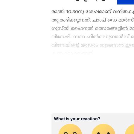
രാത്രി 10.30നു ശേഷമാണ് വനിതക
ആരംഭിക്കുന്നത്. ചാംപ് ഡെ മാര്‍സ
ഗുസ്തി ഫൈനല്‍ മത്സരങ്ങളില്‍ മാ
വിനേഷ്- സാറ ഹിൽഡെബ്രാൻഡ് മത്സര
വിനേഷിന്‍റെ മത്സരം തുടങ്ങാന്‍ 
കണക്കാക്കുന്നത്.
ABOUT THE AUTHOR
WD
Web Desk