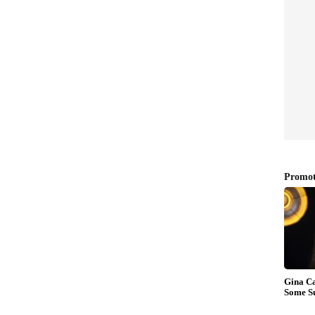
 റേസ് വാക്ക് റിലേ മിക്സഡ് - സൂരജ് പൻവാർ/
തിഗത സ്ട്രോക്ക് പ്ലേ റൗണ്ട് 1 - അദിതി അശോക്,
ം ക്വാർട്ടർ ഫൈനൽ - ഇന്ത്യ vs ജർമ്മനി
്മാരുടെ ഹൈജമ്പ് യോഗ്യത - സർവേശ് അനിൽ
െ 100 മീറ്റർ ഹർഡിൽസ് റൗണ്ട് 1 - ജ്യോതി യർരാജി
ീസ്റ്റൈൽ 53 കി.ഗ്രാം 1/8 ഫൈനൽ - ആൻ്റിം പംഗൽ
ിയെ)
3 കി.ഗ്രാം 1/4 ഫൈനൽ - അന്തിം പംഗൽ