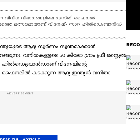
ുന്ന വിവിധ വിഭാഗങ്ങളിലെ ഗുസ്തി ഫൈനല്‍
നഞ്ചാമത്തെ മത്സരമായാണ് വിനേഷ്- സാറ ഹിൽഡെബ്രാൻഡ്
RECO
ത്യയുടെ ആദ്യ സ്വര്‍ണം സ്വന്തമാക്കാന്‍
റങ്ങുന്നു. വനിതകളഉടെ 50 കിലോ ഗ്രാം ഫ്രീ സ്റ്റൈല്‍
റ ഹിൽഡെബ്രാൻഡാണ് വിനേഷിന്‍റെ
െ ഫൈനലിൽ കടക്കുന്ന ആദ്യ ഇന്ത്യൻ വനിതാ
READ FULL ARTICLE