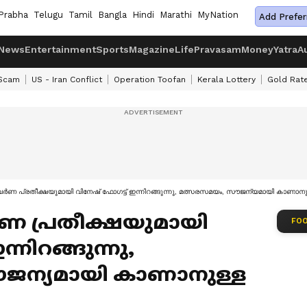
Prabha
Telugu
Tamil
Bangla
Hindi
Marathi
MyNation
Add Prefer
News
Entertainment
Sports
Magazine
Life
Pravasam
Money
Yatra
A
 Scam
US - Iran Conflict
Operation Toofan
Kerala Lottery
Gold Rat
ര്‍ണ പ്രതീക്ഷയുമായി വിനേഷ് ഫോഗട്ട് ഇന്നിറങ്ങുന്നു, മത്സരസമയം, സൗജന്യമായി കാണാനുള
‍ണ പ്രതീക്ഷയുമായി
FOO
്നിറങ്ങുന്നു,
ജന്യമായി കാണാനുള്ള