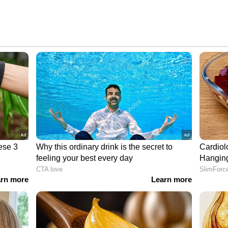
രീസ്റ്റൈൽ 53 കിലോ സെമിഫൈനൽ - ആൻ്റിം പംഗൽ
രുടെ ട്രിപ്പിൾ ജംപ് യോഗ്യത - അബ്ദുള്ള
േൽ
 49 കിലോ - മീരാഭായ് ചാനു
ിലോഗ്രാം ഫ്രീസ്റ്റൈൽ ഫൈനൽ - വിനേഷ് ഫോഗട്ട്
(യുഎസ്എ)
3000 മീറ്റർ സ്റ്റീപ്പിൾ ചേസ് ഫൈനൽ - അവിനാഷ്
ന്‍ ഇവിടെ ക്ലിക് ചെയ്യുക