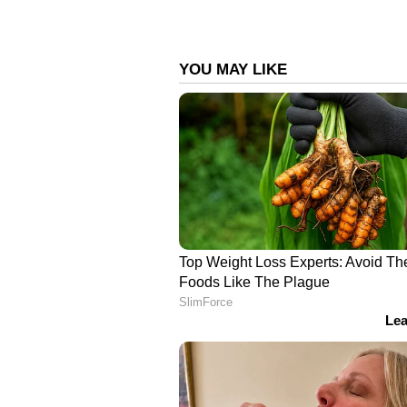
21:45 -
ഗുസ്തി - വനിതകളുടെ ഫ്
(യോഗ്യതയ്ക്ക് വിധേയമായി)
22:45 -
അത്‌ലറ്റിക്‌സ് - പുരുഷന്മാ
നാരങ്ങോൻ്റെവിട, പ്രവീൺ ചിത്രവ
23:00 -
ഭാരോദ്വഹനം - വനിതകളുടെ
11.23 -
ഗുസ്തി - വനിതകളുടെ 50 ക
vs സാറാ ആൻ ഹിൽഡെബ്രാൻഡ് 
01:13 (ഓഗസ്റ്റ് 8)
- പുരുഷന്മാരുടെ 
സാബ്ലെ.
ഏഷ്യാനെറ്റ് ന്യൂസ് ലൈവ് കാണാ