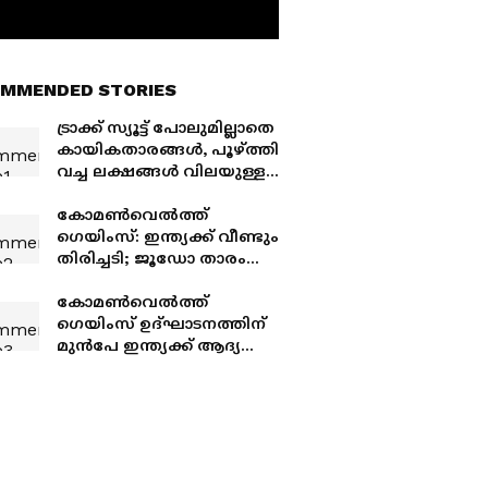
MMENDED STORIES
ട്രാക്ക് സ്യൂട്ട് പോലുമില്ലാതെ
കായികതാരങ്ങൾ, പൂഴ്ത്തി
വച്ച ലക്ഷങ്ങൾ വിലയുള്ള
മത്സര ഉപകരണങ്ങൾ
ഒടുവിൽ പുറത്തിറക്കി
കോമൺവെൽത്ത്
സ്പോർട്സ് കൗൺസിൽ
ഗെയിംസ്: ഇന്ത്യക്ക് വീണ്ടും
തിരിച്ചടി; ജൂഡോ താരം
തൂലിക മന്നിന് നാഡയുടെ
വിലക്ക്
കോമണ്‍വെല്‍ത്ത്
ഗെയിംസ് ഉദ്ഘാടനത്തിന്
മുൻപേ ഇന്ത്യക്ക് ആദ്യ
മെഡൽ, ചരിത്രമെഴുതി
ലവ്ലിന ബോർഗോഹെയ്ൻ