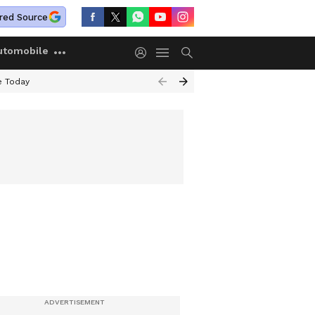
red Source
utomobile
e Today