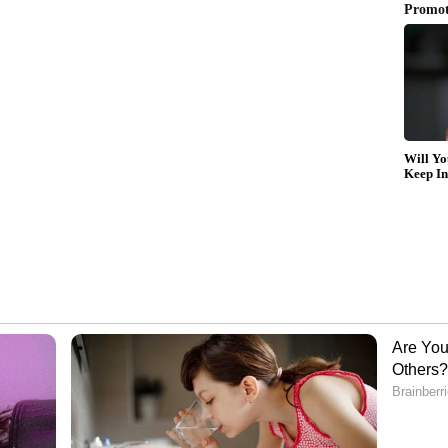
യിംസില്‍ സ്വര്‍ണം നേടി. 85.97 മീറ്റര്‍ ദൂരമാണ്
െക്ക് റിപ്പബ്ലിക്കിലെ ഒസ്ട്രാവ ഗോള്‍ഡന്‍ സ്പൈക്