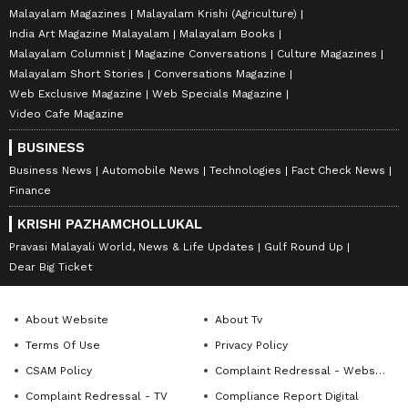
Malayalam Magazines
Malayalam Krishi (Agriculture)
India Art Magazine Malayalam
Malayalam Books
Malayalam Columnist
Magazine Conversations
Culture Magazines
Malayalam Short Stories
Conversations Magazine
Web Exclusive Magazine
Web Specials Magazine
Video Cafe Magazine
BUSINESS
Business News
Automobile News
Technologies
Fact Check News
Finance
KRISHI PAZHAMCHOLLUKAL
Pravasi Malayali World, News & Life Updates
Gulf Round Up
Dear Big Ticket
About Website
About Tv
Terms Of Use
Privacy Policy
CSAM Policy
Complaint Redressal - Website
Complaint Redressal - TV
Compliance Report Digital