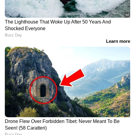
മാതൃക ചോദ്യങ്ങൾ അതേപടി
പരീക്ഷയ്ക്ക്; ആരോഗ്യ
സര്‍വകലാശാല MBBS പരീക്ഷയിൽ
ഗുരുതര വീഴ്ച
ഗൗതം കൃഷ്ണനായി തെരച്ചിൽ;
നാവികസേനയുടെ ഐഎൻഎസ്
കൽപ്പേനി നീണ്ടകരയിൽ | Kollam |
Indian Navy