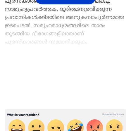
പുരസ്കാരങ്ങൾ സമ്മാനിക്കുന്നത്. മികച്ച
സാമൂഹ്യപ്രവര്‍ത്തക, ദുരിതമനുഭവിക്കുന്ന
പ്രവാസികൾക്കിടയിലെ അനുകമ്പാപൂര്‍ണമായ
ഇടപെടൽ, സമൂഹമാധ്യമങ്ങളിലെ താരം
തുടങ്ങിയ വിഭാഗങ്ങളിലായാണ്
പുരസ്കാരങ്ങൾ സമ്മാനിക്കുക.
മാസങ്ങൾ നീണ്ട പരിശോധനകൾക്കും
LATEST VIDEOS
വിലയിരുത്തലുകൾക്കും ഒടുവിലാണ് പ്രവാസ
ലോകത്തെ കരുത്തുറ്റ വനിതകളുടെ അന്തിമ
പട്ടികയിലേക്ക് ഏഷ്യാനെറ്റ് ന്യൂസ്
എത്തിച്ചേര്‍ന്നത്. യുഎഇയിലെ സംഘടനാ
നേതാക്കളും സാമൂഹ്യപ്രവര്‍ത്തകരുമാണ്
പുരസ്കാരത്തിന് അര്‍ഹതയുള്ളവരുടെ
പേരുകൾ ശുപാര്‍ശ ചെയ്തത്.
ഇരുപത്തിയൊന്നംഗ പ്രാഥമിക ജൂറി നിര്‍ദേശിച്ച
പേരുകളിൽ നിന്ന് വിവിധ മേഖലകളിൽ മികവ്