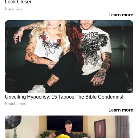
ഏഷ്യാനെറ്റ് ന്യൂസ് മലയാളത്തിലൂടെ
Pravasi
Malayali News
ലോകവുമായി ബന്ധപ്പെടൂ.
Gulf News in Malayalam
ജീവിതാനുഭവങ്ങളും, അവരുടെ
വിജയകഥകളും വെല്ലുവിളികളുമൊക്കെ —
പ്രവാസലോകത്തിന്റെ സ്പന്ദനം നേരിട്ട്
അനുഭവിക്കാൻ
Asianet News Malayalam