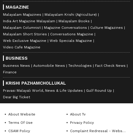
MAGAZINE
Malayalam Magazines
Malayalam Krishi (Agriculture)
India Art Magazine Malayalam
Malayalam Books
Malayalam Columnist
Magazine Conversations
Culture Magazines
Malayalam Short Stories
Conversations Magazine
Web Exclusive Magazine
Web Specials Magazine
Video Cafe Magazine
BUSINESS
Business News
Automobile News
Technologies
Fact Check News
Finance
KRISHI PAZHAMCHOLLUKAL
Pravasi Malayali World, News & Life Updates
Gulf Round Up
Dear Big Ticket
About Website
About Tv
Terms Of Use
Privacy Policy
CSAM Policy
Complaint Redressal - Website