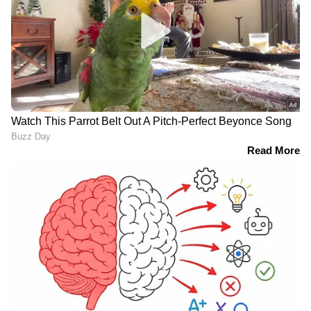
RECOMMENDED STORIES
ബിഗ് ടിക്കറ്റ്: ആദ്യ ബിഗ്
കുവൈത്തിൽ അനധികൃത
സ്പിന്നിൽ 450,000 ദിർഹം;
ഗർഭച്ഛിദ്രം;
രണ്ട് മലയാളികൾക്ക്
രഹസ്യാന്വേഷണത്തിൽ
സമ്മാനം
ഗൈനക്കോളജിസ്റ്റ്
അറസ്റ്റിൽ