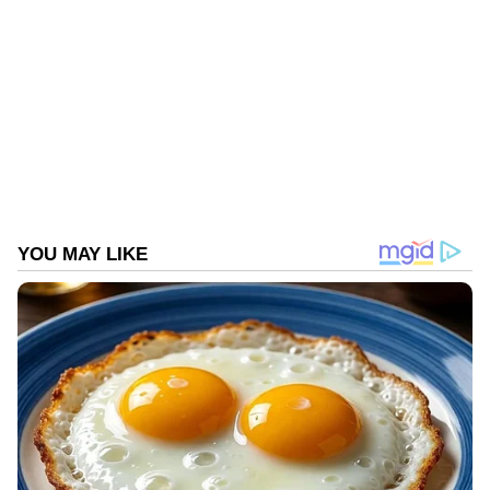
Gulf News in Malayalam
ജീവിതാനുഭവങ്ങളും, അവരുടെ
വിജയകഥകളും വെല്ലുവിളികളുമൊക്കെ —
പ്രവാസലോകത്തിന്റെ സ്പന്ദനം നേരിട്ട്
അനുഭവിക്കാൻ
Asianet News Malayalam
ABOUT THE AUTHOR
Web Desk
WD
ബിഗ് ടിക്കറ്റ്
Follow Us