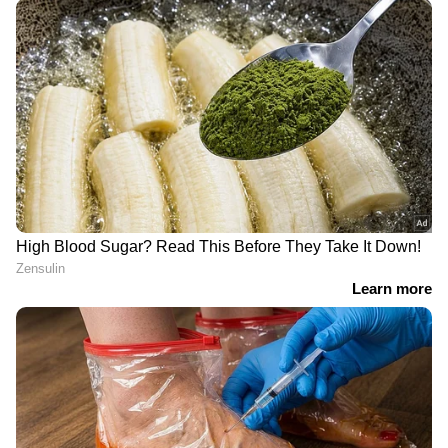
“ഐപിഎൽ ഫൈനൽ ലൈവായി കാണാനുള്ള
അവസരം നൽകിയ ബിഗ് ടിക്കറ്റിനും
ഏഷ്യാനെറ്റ് ന്യൂസിനും ഹൃദയം നിറഞ്ഞ നന്ദി.” –
ഇരുവരും പറഞ്ഞു.