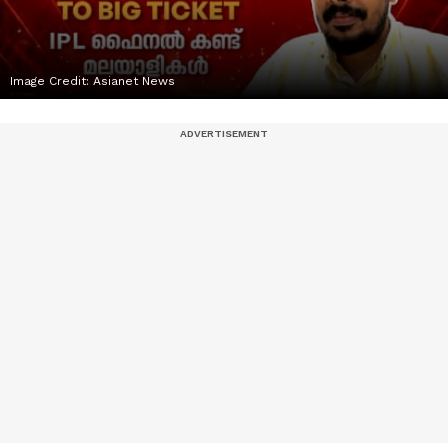
Image Credit:
Asianet News