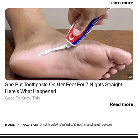
HOME
PRAVASAM
വിൻ ബിഗ് വിത് ബിഗ് ടിക്കറ്റ്: ഐപിഎൽ ഫൈനൽ നേരിട്ടു കണ്ട് പ്രവാസി മലയാളി