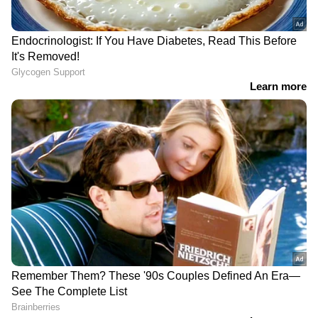
വിജയിയായ അഫ്സലിനൊപ്പം സുഹൃത്ത്
ഫിബിനും അഹമ്മദാബാദിൽ എത്തിയിരുന്നു.
DOWNLOAD APP
ഇരുവരുടെയും വിമാന ടിക്കറ്റ്, മൂന്നു ദിവസം
അഹമ്മദാബാദിലെ പഞ്ചനക്ഷത്ര ഹോട്ടലിലെ
RECOMMENDED STORIES
താമസം, കൂടാതെ നഗരത്തിലെ പ്രധാന
കാഴ്ച്ചകൾ കാണാനുള്ള അവസരം എന്നിവ
ബിഗ് ടിക്കറ്റും ഏഷ്യാനെറ്റും ഉറപ്പാക്കി.