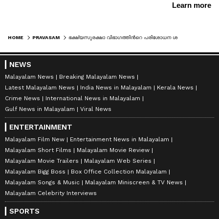
HOME
PRAVASAM
ഭക്ഷ്യസുരക്ഷാ വിഭാഗത്തിന്‍റെ പരിശോധന ശക്തം; കുവൈത്തിൽ ഇറച്ചിക്കടയിൽ നിന്ന് പിടികൂടിയത് 130 കിലോ കേടായ മാംസം
NEWS
Malayalam News
Breaking Malayalam News
Latest Malayalam News
India News in Malayalam
Kerala News
Crime News
International News in Malayalam
Gulf News in Malayalam
Viral News
ENTERTAINMENT
Malayalam Film New
Entertainment News in Malayalam
Malayalam Short Films
Malayalam Movie Review
Malayalam Movie Trailers
Malayalam Web Series
Malayalam Bigg Boss
Box Office Collection Malayalam
Malayalam Songs & Music
Malayalam Miniscreen & TV News
Malayalam Celebrity Interviews
SPORTS