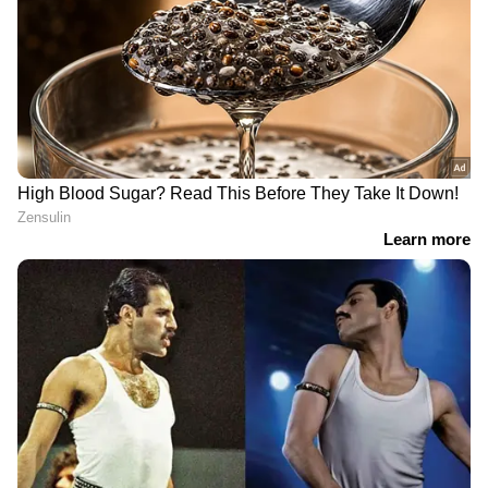
ഗുണനിലവാരമില്ലാത്ത ഉൽപ്പന്നങ്ങൾ
വിപണിയിലെത്തിക്കുക, ആരോഗ്യ
മന്ത്രാലയത്തിന്റെ നിർദ്ദേശങ്ങൾ
പാലിക്കാതിരിക്കുക, പൊതു ശുചിത്വ
മാനദണ്ഡങ്ങൾ ലംഘിക്കുക തുടങ്ങിയ
കുറ്റങ്ങളാണ് കണ്ടെത്തിയത്.
DOWNLOAD APP
ഏഷ്യാനെറ്റ് ന്യൂസ് മലയാളത്തിലൂടെ
Pravasi
Malayali News
ലോകവുമായി ബന്ധപ്പെടൂ.
Gulf News in Malayalam
ജീവിതാനുഭവങ്ങളും, അവരുടെ
വിജയകഥകളും വെല്ലുവിളികളുമൊക്കെ —
പ്രവാസലോകത്തിന്റെ സ്പന്ദനം നേരിട്ട്
അനുഭവിക്കാൻ
Asianet News Malayalam