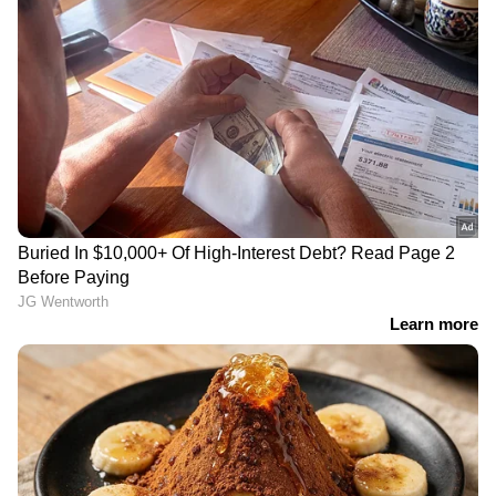
കുവൈത്തിൽ അനധികൃത
എൺപതാണ്ടിന്‍റെ
ഗർഭച്ഛിദ്രം;
പൈതൃകം; റിയാദിലെ
രഹസ്യാന്വേഷണത്തിൽ
ചരിത്രപ്രസിദ്ധമായ 'റെഡ്
ഗൈനക്കോളജിസ്റ്റ്
പാലസ്' ഹോട്ടലാകുന്നു,
അറസ്റ്റിൽ
പുതിയ ലോഗോ
പുറത്തിറക്കി
പ്രവാസികൾക്ക് സന്തോഷ
സൗദിയിലെ
വാർത്ത; സൗദിയിൽ
താമസസ്ഥലത്തിന് സമീപം