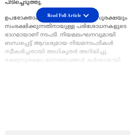
പിടിച്ചെടുത്തു.
Read Full Article
ഉപഭോക്താക്കളുടെ ആരോഗ്യവും സുരക്ഷയും
സംരക്ഷിക്കുന്നതിനായുള്ള പരിശോധനകളുടെ
ഭാഗമായാണ് നടപടി. നിയമലംഘനവുമായി
ബന്ധപ്പെട്ട് ആവശ്യമായ നിയമനടപടികൾ
സ്വീകരിച്ചതായി അധികൃതർ അറിയിച്ചു.
ഭക്ഷ്യസുരക്ഷാ മാനദണ്ഡങ്ങൾ കർശനമായി
പാലിക്കുന്നുണ്ടെന്ന് ഉറപ്പാക്കാൻ
രാജ്യവ്യാപകമായി പരിശോധനകൾ
LATEST VIDEOS
തുടരുമെന്നും പൊതുഭക്ഷ്യ-പോഷകാഹാര
അതോറിറ്റി വ്യക്തമാക്കി.
ഏതാനും ദിവസം മുമ്പ് കുവൈത്തിലെ ജഹ്‌റ
ഗവർണറേറ്റിലെ പഴം പച്ചക്കറി മാർക്കറ്റിലടക്കം
വ്യാപക പരിശോധന നടത്തിയിരുന്നു.