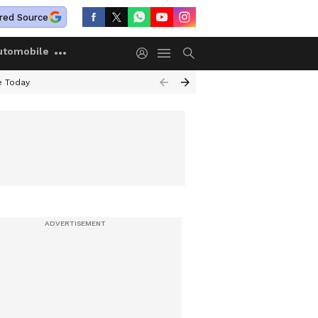
red Source
utomobile
e Today