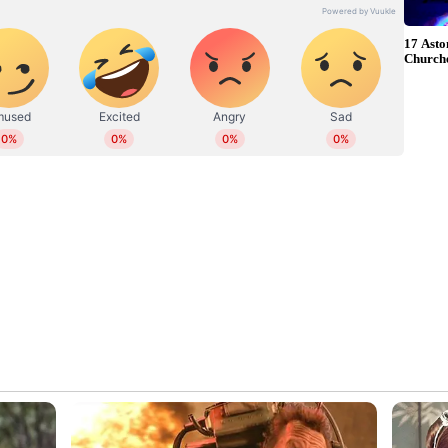
ഹിത്യത്തിൽ ബിരുദവും ജേണലിസത്തില്‍ ബിരുദാനന്തര
 അന്താരാഷ്ട്ര, ഗൾഫ് വാര്‍ത്തകള്‍,
്യം തുടങ്ങിയ വിഷയങ്ങളില്‍ എഴുതുന്നു. ഏഴ് വര്‍ഷത്തെ
ിരവധി ന്യൂസ് സ്‌റ്റോറികള്‍, ഫീച്ചറുകള്‍,
ങ്ങിയവ പ്രസിദ്ധീകരിച്ചു. ഡിജിറ്റല്‍ മീഡിയയിൽ
 reshma.vijayan@asianetnews.in