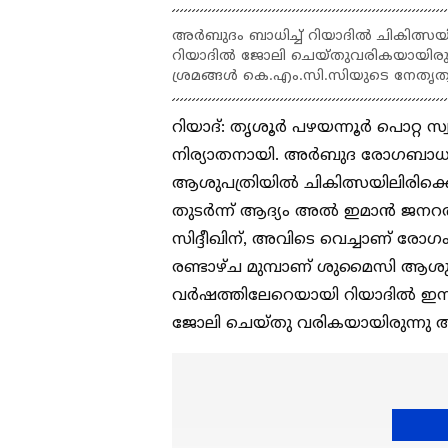
അർബുദം ബാധിച്ച് റിയാദിൽ ചികിത്സയി
റിയാദിൽ ജോലി ചെയ്തുവരികയായിരുന്ന 
ശ്രമങ്ങൾ കെ.എം.സി.സിയുടെ നേതൃത്വത
റിയാദ്: തൃശൂർ പഴയന്നൂർ പൊറ്റ സ്വ
നിര്യാതനായി. അർബുദ രോഗബാധ
ആശുപത്രിയിൽ ചികിത്സയിലിരിക്കെ
തുടർന്ന് ആദ്യം അൽ ഇമാൻ ജനറ
സിദ്ദീഖിന്, അവിടെ വെച്ചാണ് രോഗം 
രണ്ടാഴ്ച മുമ്പാണ് ശുമൈസി ആശുപത
വർഷത്തിലേറെയായി റിയാദിൽ ഇസ്ത
ജോലി ചെയ്തു വരികയായിരുന്നു അ