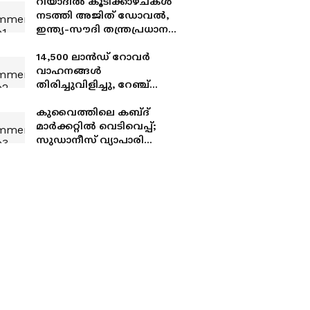
റിയാദിൽ കൂടിക്കാഴ്ചകൾ
നടത്തി അജിത് ഡോവൽ,
ഇന്ത്യ-സൗദി തന്ത്രപ്രധാന
ബന്ധം ശക്തമാക്കാൻ
ഉന്നതതല ചർച്ചകൾ
14,500 ലാൻഡ് റോവർ
വാഹനങ്ങൾ
തിരിച്ചുവിളിച്ചു, റേഞ്ച്
റോവറും ഡിഫെൻഡറും
ഡിസ്കവറിയും; കാരണം
കുവൈത്തിലെ കബ്ദ്
എയർബാഗിലെ
മാർക്കറ്റിൽ വെടിവെപ്പ്;
സാങ്കേതിക തകരാർ
സുഡാനീസ് വ്യാപാരി
കൊല്ലപ്പെട്ടു