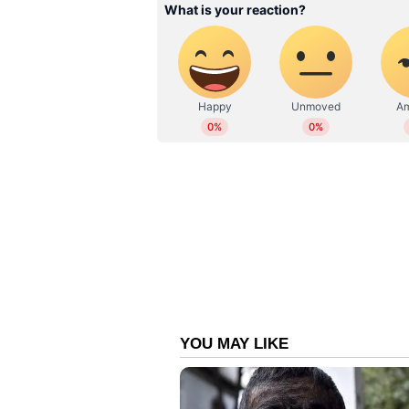
സബ് എഡിറ്റര്‍. ഇംഗ്ലീഷ് സാ
ബിരുദവും നേടി. കേരള, ദേശീയ,
എന്‍റര്‍ടെയിന്‍മെന്‍റ്, ആരോഗ
മാധ്യമപ്രവര്‍ത്തന കാലയളവില്‍ ന
അഭിമുഖങ്ങള്‍, ലേഖനങ്ങള്‍ തുട
പ്രവര്‍ത്തനപരിചയം. ഇ മെയില്‍: