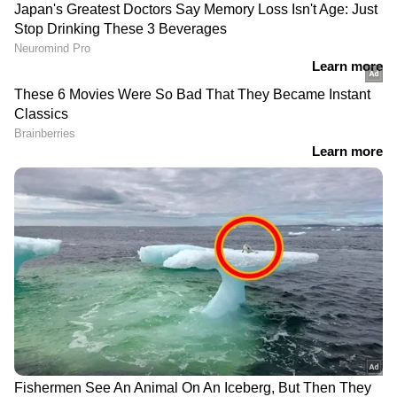
DOWNLOAD APP
ഏഷ്യാനെറ്റ് ന്യൂസ് മലയാളത്തിലൂടെ
Pravasi
Malayali News
ലോകവുമായി ബന്ധപ്പെടൂ.
Gulf News in Malayalam
ജീവിതാനുഭവങ്ങളും, അവരുടെ
വിജയകഥകളും വെല്ലുവിളികളുമൊക്കെ —
പ്രവാസലോകത്തിന്റെ സ്പന്ദനം നേരിട്ട്
അനുഭവിക്കാൻ
Asianet News Malayalam