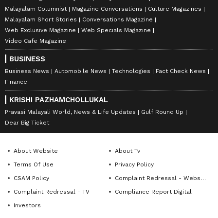
Malayalam Columnist
Magazine Conversations
Culture Magazines
Malayalam Short Stories
Conversations Magazine
Web Exclusive Magazine
Web Specials Magazine
Video Cafe Magazine
BUSINESS
Business News
Automobile News
Technologies
Fact Check News
Finance
KRISHI PAZHAMCHOLLUKAL
Pravasi Malayali World, News & Life Updates
Gulf Round Up
Dear Big Ticket
About Website
About Tv
Terms Of Use
Privacy Policy
CSAM Policy
Complaint Redressal - Website
Complaint Redressal - TV
Compliance Report Digital
Investors