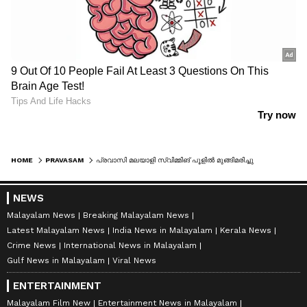
HOME
PRAVASAM
പ്രവാസി മലയാളി സ്വിമ്മിങ് പൂളില്‍ മുങ്ങിമരിച്ചു
NEWS
Malayalam News
Breaking Malayalam News
Latest Malayalam News
India News in Malayalam
Kerala News
Crime News
International News in Malayalam
Gulf News in Malayalam
Viral News
ENTERTAINMENT
Malayalam Film New
Entertainment News in Malayalam