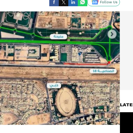
Follow Us
LATE