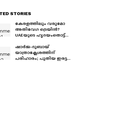
TED STORIES
കേരളത്തിലും വരുമോ
അതിവേഗ ട്രെയിൻ?
UAEയുടെ ഹൃദയംതൊട്ട്
ഇത്തിഹാദ്, പ്രവാസി
മലയാളികൾ
ഷാർജ-ദുബായ്
ആവേശത്തിൽ
യാത്രാക്ലേശത്തിന്
പരിഹാരം; പുതിയ ഇരട്ട
ഭൂഗർഭ തുരങ്ക പാത
പദ്ധതി പ്രഖ്യാപിച്ച് ഷാർജ