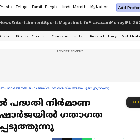
Prabha
Telugu
Tamil
Bangla
Hindi
Marathi
MyNation
Add Prefer
News
Entertainment
Sports
Magazine
Life
Pravasam
Money
IPL 20
 Scam
US - Iran Conflict
Operation Toofan
Kerala Lottery
Gold Rat
മാണ പ്രവർത്തനങ്ങൾ; ഷാർജയിൽ ഗതാഗത നിയന്ത്രണം ഏർപ്പെടുത്തുന്നു
ൽ പദ്ധതി നിർമാണ
FOO
ൾ; ഷാർജയിൽ ഗതാഗത
െടുത്തുന്നു