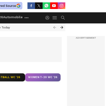
red Source
26
Automobile
e Today
TBALL WC '26
WOMEN T-20 WC '26