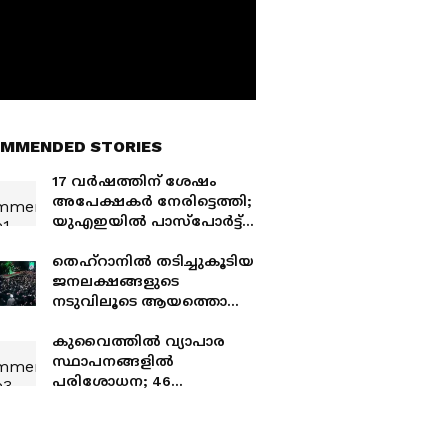
MMENDED STORIES
17 വർഷത്തിന് ശേഷം
അപേക്ഷകർ നേരിട്ടെത്തി;
യുഎഇയിൽ പാസ്‌പോർട്ട്
സേവനങ്ങൾക്ക് വൻ
തിരക്ക്
തെഹ്റാനിൽ തടിച്ചുകൂടിയ
ജനലക്ഷങ്ങളുടെ
നടുവിലൂടെ ആയത്തൊള്ള
അലി ഖമനെയിയുടെ
ഭൗതികശരീരം എത്തിച്ചു;
കുവൈത്തിൽ വ്യാപാര
വിലാപ ചടങ്ങുകൾക്ക്
സ്ഥാപനങ്ങളിൽ
തുടക്കം
പരിശോധന; 46
നിയമലംഘനങ്ങൾ
കണ്ടെത്തി, എട്ട് കടകൾക്ക്
പൂട്ട്