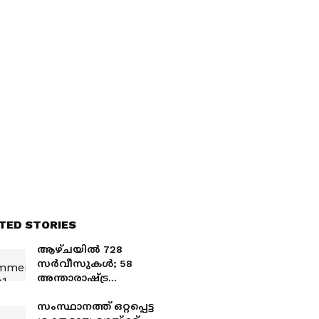
TED STORIES
ആഴ്ചയിൽ 728
സർവീസുകൾ; 58
അന്താരാഷ്ട്ര
ലക്ഷ്യസ്ഥാനങ്ങളിലേക്ക്
പ്രവർത്തനം
സംസ്ഥാനത്ത് ഒറ്റപ്പെട്ട