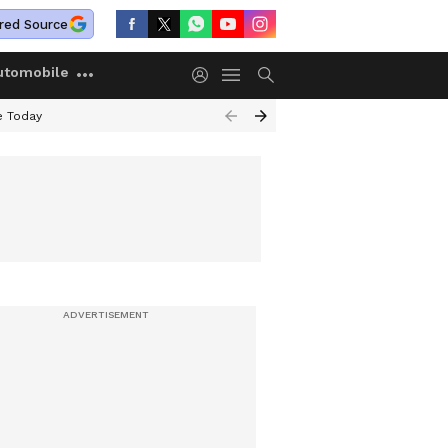
red Source
utomobile
e Today