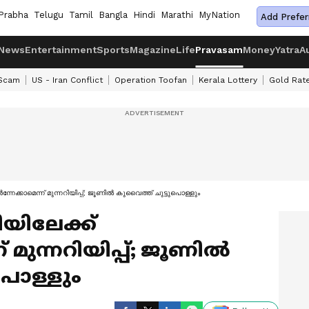
Prabha
Telugu
Tamil
Bangla
Hindi
Marathi
MyNation
Add Prefer
News
Entertainment
Sports
Magazine
Life
Pravasam
Money
Yatra
A
 Scam
US - Iran Conflict
Operation Toofan
Kerala Lottery
Gold Rat
നേക്കാമെന്ന് മുന്നറിയിപ്പ്; ജൂണിൽ കുവൈത്ത് ചുട്ടുപൊള്ളും
ിയിലേക്ക്
 മുന്നറിയിപ്പ്; ജൂണിൽ
പൊള്ളും