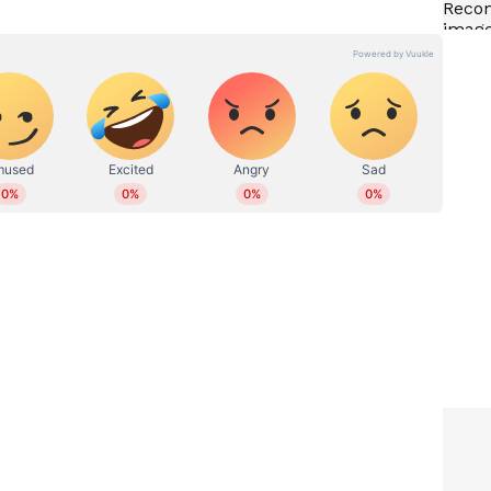
 ഓണ്‍ലൈനില്‍ പ്രവര്‍ത്തിക്കുന്നു. നിലവില്‍ സീനിയര്‍
ഹിത്യത്തിൽ ബിരുദവും ജേണലിസത്തില്‍ ബിരുദാനന്തര
 അന്താരാഷ്ട്ര, ഗൾഫ് വാര്‍ത്തകള്‍,
്യം തുടങ്ങിയ വിഷയങ്ങളില്‍ എഴുതുന്നു. ഏഴ് വര്‍ഷത്തെ
ിരവധി ന്യൂസ് സ്‌റ്റോറികള്‍, ഫീച്ചറുകള്‍,
ങ്ങിയവ പ്രസിദ്ധീകരിച്ചു. ഡിജിറ്റല്‍ മീഡിയയിൽ
 reshma.vijayan@asianetnews.in