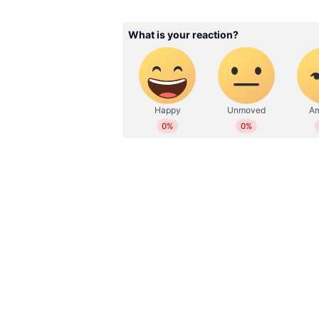
RV
2019 മുതല്‍ ഏഷ്യാനെറ്റ് ന്യൂസ്
സബ് എഡിറ്റര്‍. ഇംഗ്ലീഷ് സാ
ബിരുദവും നേടി. കേരള, ദേശീയ,
എന്‍റര്‍ടെയിന്‍മെന്‍റ്, ആരോഗ
മാധ്യമപ്രവര്‍ത്തന കാലയളവില്‍ ന
അഭിമുഖങ്ങള്‍, ലേഖനങ്ങള്‍ തുട
പ്രവര്‍ത്തനപരിചയം. ഇ മെയില്‍: