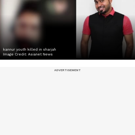
kannur youth killed in sharjah
Image Credit:
Asianet News