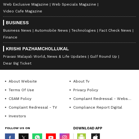
Web Exclusive Magazine
Web Specials Magazine
Video Cafe Magazine
BUSINESS
Business News
Automobile News
Technologies
Fact Check News
Finance
KRISHI PAZHAMCHOLLUKAL
Pravasi Malayali World, News & Life Updates
Gulf Round Up
Dear Big Ticket
About Website
About Tv
Terms Of Use
Privacy Policy
CSAM Policy
Complaint Redressal - Website
Complaint Redressal - TV
Compliance Report Digital
Investors
FOLLOW US ON
DOWNLOAD APP