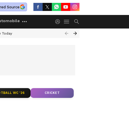
red Source
utomobile
e Today
TBALL WC '26
CRICKET