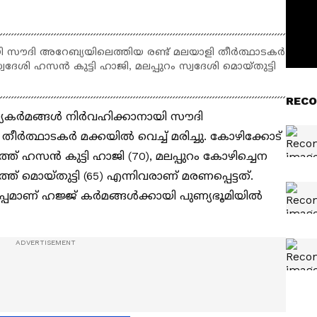
സൗദി അറേബ്യയിലെത്തിയ രണ്ട് മലയാളി തീർത്ഥാടകർ
്വദേശി ഹസൻ കുട്ടി ഹാജി, മലപ്പുറം സ്വദേശി മൊയ്തുട്ടി
RECO
്യകർമങ്ങൾ നിർവഹിക്കാനായി സൗദി
ീർത്ഥാടകർ മക്കയിൽ വെച്ച് മരിച്ചു. കോഴിക്കോട്
ത് ഹസൻ കുട്ടി ഹാജി (70), മലപ്പുറം കോഴിച്ചെന
 മൊയ്തുട്ടി (65) എന്നിവരാണ് മരണപ്പെട്ടത്.
പ്പമാണ് ഹജ്ജ് കർമങ്ങൾക്കായി പുണ്യഭൂമിയിൽ