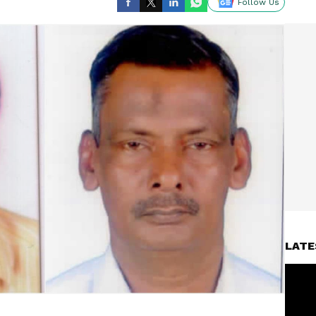
Follow Us
LATE