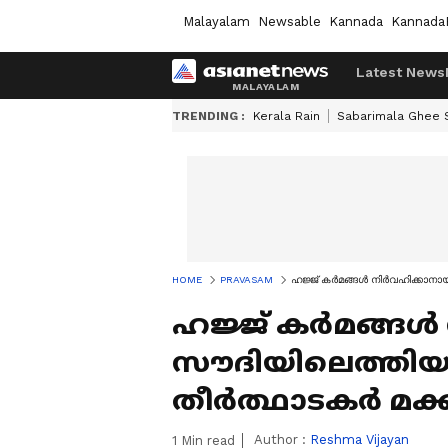
Malayalam
Newsable
Kannada
Kannada
Latest News
TRENDING :
Kerala Rain
Sabarimala Ghee
HOME
PRAVASAM
ഹജ്ജ് കർമങ്ങൾ നി‍ർവഹിക്കാനായ
ഹജ്ജ് കർമങ്ങൾ 
സൗദിയിലെത്തിയ 
തീർത്ഥാടകർ മക്ക
Author :
Reshma Vijayan
1
Min read