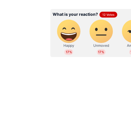
RV
2019 മുതല്‍ ഏഷ്യാനെറ്റ് ന്യൂസ്
സബ് എഡിറ്റര്‍. ഇംഗ്ലീഷ് സാ
ബിരുദവും നേടി. കേരള, ദേശീയ,
എന്‍റര്‍ടെയിന്‍മെന്‍റ്, ആരോഗ
മാധ്യമപ്രവര്‍ത്തന കാലയളവില്‍ ന
അഭിമുഖങ്ങള്‍, ലേഖനങ്ങള്‍ തുട
പ്രവര്‍ത്തനപരിചയം. ഇ മെയില്‍:
Related Articles
ഹജ്ജ് പുണ്യം നുകർന്ന്