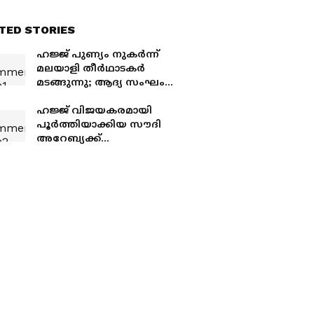
TED STORIES
ഹജ്ജ് പുണ്യം നുകർന്ന്
മലയാളി തീർഥാടകർ
മടങ്ങുന്നു; ആദ്യ സംഘം
തിങ്കളാഴ്ച പുറപ്പെടും
ഹജ്ജ് വിജയകരമായി
പൂർത്തിയാക്കിയ സൗദി
അറേബ്യക്ക്
അഭിനന്ദനവുമായി ഒമാൻ
സുൽത്താൻ