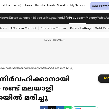
Prabha
Telugu
Tamil
Bangla
Hindi
Marathi
MyNation
Add Prefer
News
Entertainment
Sports
Magazine
Life
Pravasam
Money
Yatra
A
 Scam
US - Iran Conflict
Operation Toofan
Kerala Lottery
Gold Rat
ി സൗദിയിലെത്തിയ രണ്ട് മലയാളി തീർത്ഥാടകർ മക്കയിൽ മരിച്ചു
നി‍ർവഹിക്കാനായി
FOO
രണ്ട് മലയാളി
യിൽ മരിച്ചു