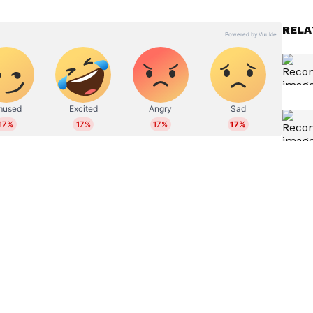
 ഓണ്‍ലൈനില്‍ പ്രവര്‍ത്തിക്കുന്നു. നിലവില്‍ സീനിയര്‍
RELA
ഹിത്യത്തിൽ ബിരുദവും ജേണലിസത്തില്‍ ബിരുദാനന്തര
 അന്താരാഷ്ട്ര, ഗൾഫ് വാര്‍ത്തകള്‍,
്യം തുടങ്ങിയ വിഷയങ്ങളില്‍ എഴുതുന്നു. ഏഴ് വര്‍ഷത്തെ
ിരവധി ന്യൂസ് സ്‌റ്റോറികള്‍, ഫീച്ചറുകള്‍,
ങ്ങിയവ പ്രസിദ്ധീകരിച്ചു. ഡിജിറ്റല്‍ മീഡിയയിൽ
 reshma.vijayan@asianetnews.in
ഹജ്ജ് വിജയകരമായി