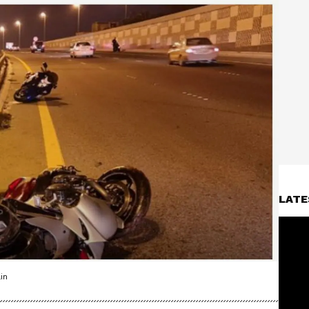
LATE
in