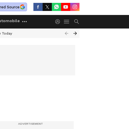
red Source
utomobile
e Today