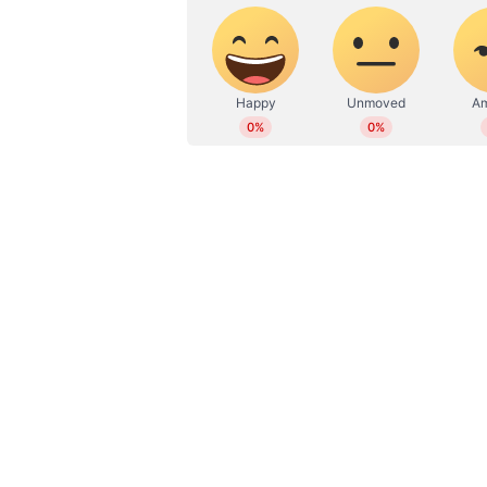
കഴിഞ്ഞ ആഴ്ച ബഹ്‌റൈനില്‍ ട്രാഫി
യുവാവിനെ അറസ്റ്റ് ചെയ്തിരുന്നു
അറസ്റ്റിലായത്. മനാമയിലെ ഒരു റ
ദിശയില്‍ വാഹനമോടിക്കുന്ന വീഡി
ഇത് ശ്രദ്ധയില്‍പ്പെട്ടതിന് പിന
പിടികൂടിയതെന്ന് ട്രാഫിക് പ്രോസിക്
വസ്തുവകകള്‍ക്കും ഭീഷണി ഉയര്‍ത
ദൃശ്യങ്ങളില്‍ വ്യക്തമാണ്.
Read More -
ക്ലിനിക്കില്‍ ട്രെയ
ലൈംഗികാതിക്രമം; പ്രവാസി ഡോക
റെഡ് സിഗ്നനല്‍ മറികടന്ന് അപകടക
ശിക്ഷയും വിധിച്ചിരുന്നു. ഇയാള്‍ക്