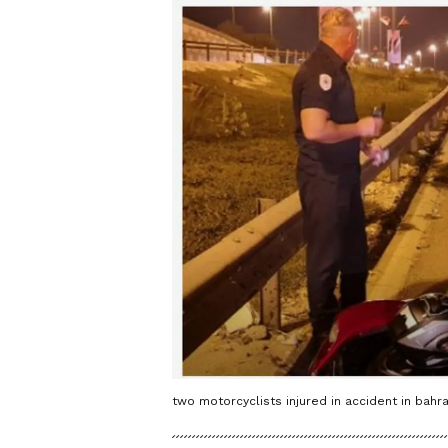
two motorcyclists injured in accident in bahra