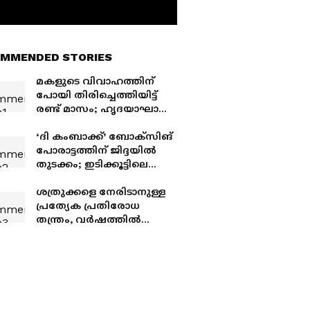
MMENDED STORIES
മകളുടെ വിവാഹത്തിന്
പോയി തിരിച്ചെത്തിയിട്ട്
രണ്ട് മാസം; ഹൃദയാഘാതം
മൂലം പ്രവാസി റിയാദിൽ
മരിച്ചു
‘ദി കംബാക്ക്’ ബോക്സിങ്
പോരാട്ടത്തിന് ജിദ്ദയിൽ
തുടക്കം; ഇടിക്കൂട്ടിലെ
ആദ്യ പോരിൽ സൗദി
താരം സുൽത്താൻ അൽ
ശത്രുക്കളെ നേരിടാനുള്ള
മുഹമ്മദിന് ജയം
പ്രത്യേക പ്രതിരോധ
തന്ത്രം, വർഷത്തിൽ
രണ്ടുതവണ പറന്നെത്തും,
വംശനാശഭീഷണിയുള്ള
അത്യപൂർവ്വ മൂങ്ങയെ
കണ്ടെത്തി