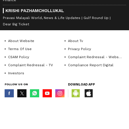
Finance
KRISHI PAZHAMCHOLLUKAL
Pravasi Malayali World, News & Life Updates
Gulf Round Up
Dear Big Ticket
About Website
About Tv
Terms Of Use
Privacy Policy
CSAM Policy
Complaint Redressal - Website
Complaint Redressal - TV
Compliance Report Digital
Investors
FOLLOW US ON
DOWNLOAD APP
© Copyright 2026 Asianxt Digital Technologies Private Limited (Formerly
known as Asianet News Media & Entertainment Private Limited) | All Rights
Reserved