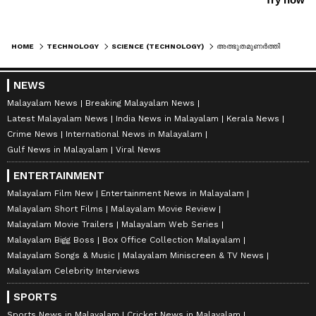
HOME
TECHNOLOGY
SCIENCE (TECHNOLOGY)
അത്ഭുതമുണർത്തി ജെയിംസ് വെബിന്റെ ബഹിരാകാശ ചിത്രങ്ങൾ; കൂടുതൽ ചിത്രങ്ങൾ കാത്ത് ലോകം
NEWS
Malayalam News
Breaking Malayalam News
Latest Malayalam News
India News in Malayalam
Kerala News
Crime News
International News in Malayalam
Gulf News in Malayalam
Viral News
ENTERTAINMENT
Malayalam Film New
Entertainment News in Malayalam
Malayalam Short Films
Malayalam Movie Review
Malayalam Movie Trailers
Malayalam Web Series
Malayalam Bigg Boss
Box Office Collection Malayalam
Malayalam Songs & Music
Malayalam Miniscreen & TV News
Malayalam Celebrity Interviews
SPORTS
Sports News in Malayalam
Cricket News in Malayalam