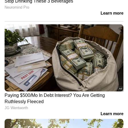
ബഹിരാകാശം കൂടുതൽ വ്യക്തമായി
കാണാനാകും.ഇൻഫ്രാറെഡ് റേഡിയേഷനോട്
സെൻസിറ്റീവ് ക്യാമറകളും മറ്റ് ഉപകരണങ്ങളും
വെബ്ബിൽ സജ്ജീകരിച്ചിരിക്കുന്നു എന്ന
പ്രത്യേകതയുമുണ്ട്.