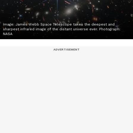
Image: James Webb Space Telescope takes the deepest and
sharpest infrared image of the distant universe ever. Photograph:
NASA