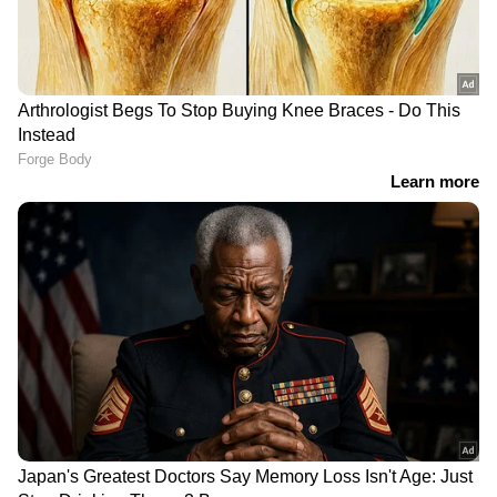
മാത്രമായിരുന്നു.
ജനുവരി 24 മുതൽ ബഹിരാകാശ പേടകം
ഭൂമിയിൽ നിന്ന് ഏകദേശം ഒരു ദശലക്ഷം
മൈൽ അകലെയുള്ള രണ്ടാമത്തെ ലാഗ്രാഞ്ച്
പോയിന്റ് അഥവാ L2 യെ പരിക്രമണം
ചെയ്യുന്നു. L2-ൽ, സൂര്യന്റെയും ഭൂമിയുടെയും
ഗുരുത്വാകർഷണ ശക്തികൾ വെബിന്റെ
ചലനത്തെ ഭൂമിയുമായി സമന്വയിപ്പിച്ച്
സൂര്യനുചുറ്റും നിലനിർത്തുന്നു.വെബ്
ദൂരദർശിനിയുടെ പ്രാഥമിക ദർപ്പണത്തിന് 6.5
മീറ്റർ (ഏകദേശം 21 അടി) വ്യാസമുണ്ട്,
ഹബിളിന്റെ 2.4 മീറ്ററുമായി
താരതമ്യപ്പെടുത്തുമ്പോൾ, വെബ്ബിന് ഏഴിരട്ടി
പ്രകാശം ശേഖരിക്കാനാകും. അങ്ങനെ