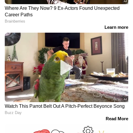
RECOMMENDED STORIES
ചൊവ്വയിലെ ജലരഹസ്യം;
ചുവന്ന പൊട്ടുകളുടെ
നാസയുടെ സ്കൈഫോൾ
രഹസ്യം: ഗാലക്സികളുടെ
ദൗത്യം
തുടക്കം?
മനുഷ്യനേത്രങ്ങൾ കണ്ടിട്ടില്ലാത്ത നിറങ്ങളിൽ