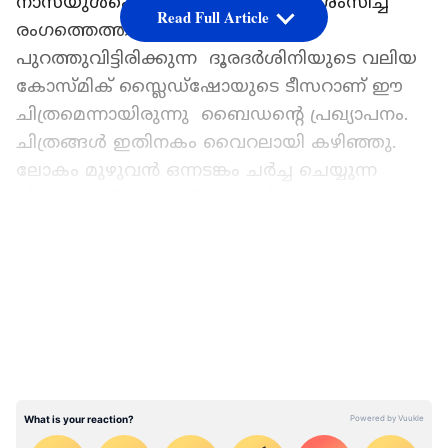
നാസയുൾപ്പെടെ ഈ ചിത്രത്തെ പ്രശംസിച്ച്
Read Full Article
രംഗത്തെത്തിയിട്ടുണ്ട് . ഇപ്പോൾ
പുറത്തുവിട്ടിരിക്കുന്ന ദൂരദർശിനിയുടെ വലിയ
കോസ്മിക് സ്ലൈഡ്ഷോയുടെ ടീസറാണ് ഈ
ചിത്രമെന്നായിരുന്നു ബൈഡന്റെ പ്രഖ്യാപനം.
ചിത്രങ്ങൾ ഇതിനകം വൈറലായി കഴിഞ്ഞു.
ലോകം മുഴുവൻ ഒന്നടങ്കം ചർച്ച ചെയ്യുന്ന
വിഷയമായി ആദ്യ ചിത്രം മാറി.
LATEST VIDEOS
14 ബില്യൺ വർഷങ്ങൾക്ക് മുമ്പ്
മഹാവിസ്ഫോടനത്തിന് ശേഷം പ്രപഞ്ചത്തെ
പ്രകാശിപ്പിച്ച ആദ്യത്തെ ചില നക്ഷത്രങ്ങളെയും
ഗാലക്സികളെയും കുറിച്ച് പഠിക്കുക
എന്നതാണ് വെബ് ദൂരദർശിനിയുടെ പ്രധാന
ദൗത്യങ്ങളിലൊന്ന്. ദൂരദർശിനി വരും
വർഷങ്ങളിൽ കൂടുതൽ ഡാറ്റ
ശേഖരിക്കുന്നതിനാൽ കൂടുതൽ ചിത്രങ്ങൾ